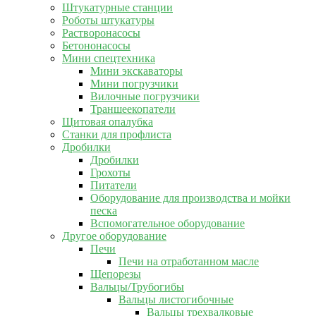
Штукатурные станции
Роботы штукатуры
Растворонасосы
Бетононасосы
Мини спецтехника
Мини экскаваторы
Мини погрузчики
Вилочные погрузчики
Траншеекопатели
Щитовая опалубка
Станки для профлиста
Дробилки
Дробилки
Грохоты
Питатели
Оборудование для производства и мойки
песка
Вспомогательное оборудование
Другое оборудование
Печи
Печи на отработанном масле
Щепорезы
Вальцы/Трубогибы
Вальцы листогибочные
Вальцы трехвалковые