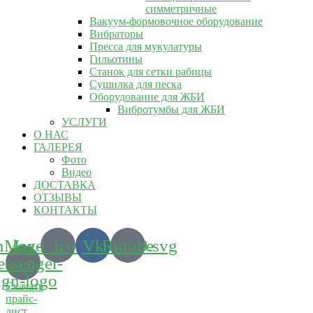
симметричные
Вакуум-формовочное оборудование
Вибраторы
Пресса для мукулатуры
Гильотины
Станок для сетки рабицы
Сушилка для песка
Оборудование для ЖБИ
Вибротумбы для ЖБИ
УСЛУГИ
О НАС
ГАЛЕРЕЯ
Фото
Видео
ДОСТАВКА
ОТЗЫВЫ
КОНТАКТЫ
m_logo_icon_186899.svg
Max-
Vk
Rutube
ssenger-
ign-logo
Скачать
прайс-
лист