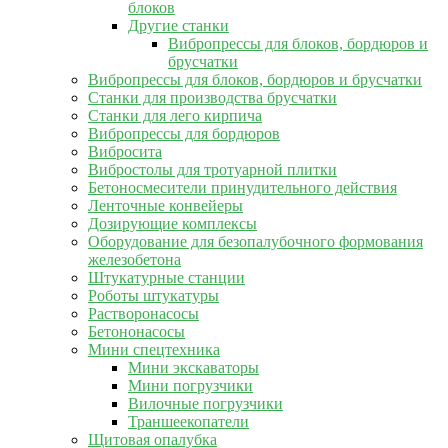
блоков
Другие станки
Вибропрессы для блоков, бордюров и
брусчатки
Вибропрессы для блоков, бордюров и брусчатки
Станки для производства брусчатки
Станки для лего кирпича
Вибропрессы для бордюров
Вибросита
Вибростолы для тротуарной плитки
Бетоносмесители принудительного действия
Ленточные конвейеры
Дозирующие комплексы
Оборудование для безопалубочного формования
железобетона
Штукатурные станции
Роботы штукатуры
Растворонасосы
Бетононасосы
Мини спецтехника
Мини экскаваторы
Мини погрузчики
Вилочные погрузчики
Траншеекопатели
Щитовая опалубка