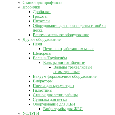
Станки для профлиста
Дробилки
Дробилки
Грохоты
Питатели
Оборудование для производства и мойки
песка
Вспомогательное оборудование
Другое оборудование
Печи
Печи на отработанном масле
Щепорезы
Вальцы/Трубогибы
Вальцы листогибочные
Вальцы трехвалковые
симметричные
Вакуум-формовочное оборудование
Вибраторы
Пресса для мукулатуры
Гильотины
Станок для сетки рабицы
Сушилка для песка
Оборудование для ЖБИ
Вибротумбы для ЖБИ
УСЛУГИ