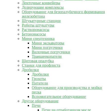
Ленточные конвейеры
Дозирующие комплексы
Оборудование для безопалубочного формования
железобетона
Штукатурные станции
Роботы штукатуры
Растворонасосы
Бетононасосы
Мини спецтехника
Мини экскаваторы
Мини погрузчики
Вилочные погрузчики
Траншеекопатели
Щитовая опалубка
Станки для профлиста
Дробилки
Дробилки
Грохоты
Питатели
Оборудование для производства и мойки
песка
Вспомогательное оборудование
Другое оборудование
Печи
Печи на отработанном масле