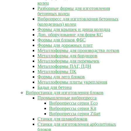
колец
Разборные формы для изготовления
бетонных колец
Вибропресс для изготовления бетонных
(колодезных) колец
Формы для крышек и днищ колодца
Доп. оборудование для форм КС
Формы для блоков ФБС
Формы для дорожных плит
Металлоформы для производства лотков
Металлоформы для бордюров
Металлоформы для перемычек
Металлоформы ПАГ, ПДН
Металлоформы ПК
Формы для лего блоков
Металлоформы плиты укрепления
Бадьи для бетона
Вибростанки для изготовления блоков
Промышленные вибропресса
Вибропрессы серии Eco
Вибропрессы серии Kit
Вибропрессы серии Zilart
Станки для шлакоблоков
Станки для изготовления арболитовых
блоков