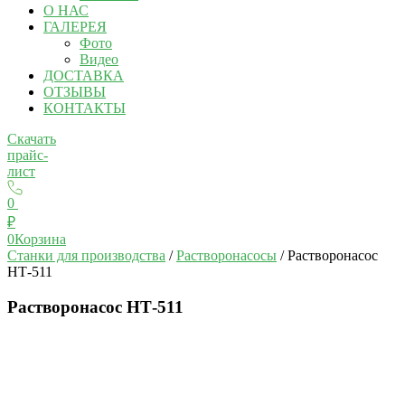
О НАС
ГАЛЕРЕЯ
Фото
Видео
ДОСТАВКА
ОТЗЫВЫ
КОНТАКТЫ
Скачать
прайс-
лист
0
₽
0
Корзина
Станки для производства
/
Растворонасосы
/ Растворонасос
НТ-511
Растворонасос НТ-511