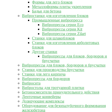
Формы для лего блоков
Металлоформы плиты укрепления
Бадьи для бетона
Вибростанки для изготовления блоков
Промышленные вибропресса
Вибропрессы серии Eco
Вибропрессы серии Kit
Вибропрессы серии Zilart
Станки для шлакоблоков
Станки для изготовления арболитовых
блоков
Другие станки
Вибропрессы для блоков, бордюров и
брусчатки
Вибропрессы для блоков, бордюров и брусчатки
Станки для производства брусчатки
Станки для лего кирпича
Вибропрессы для бордюров
Вибросита
Вибростолы для тротуарной плитки
Бетоносмесители принудительного действия
Ленточные конвейеры
Дозирующие комплексы
Оборудование для безопалубочного формования
железобетона