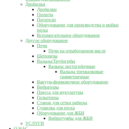
Дробилки
Дробилки
Грохоты
Питатели
Оборудование для производства и мойки
песка
Вспомогательное оборудование
Другое оборудование
Печи
Печи на отработанном масле
Щепорезы
Вальцы/Трубогибы
Вальцы листогибочные
Вальцы трехвалковые
симметричные
Вакуум-формовочное оборудование
Вибраторы
Пресса для мукулатуры
Гильотины
Станок для сетки рабицы
Сушилка для песка
Оборудование для ЖБИ
Вибротумбы для ЖБИ
УСЛУГИ
О НАС