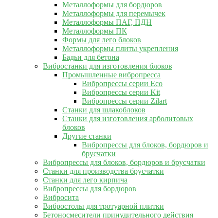
Металлоформы для бордюров
Металлоформы для перемычек
Металлоформы ПАГ, ПДН
Металлоформы ПК
Формы для лего блоков
Металлоформы плиты укрепления
Бадьи для бетона
Вибростанки для изготовления блоков
Промышленные вибропресса
Вибропрессы серии Eco
Вибропрессы серии Kit
Вибропрессы серии Zilart
Станки для шлакоблоков
Станки для изготовления арболитовых
блоков
Другие станки
Вибропрессы для блоков, бордюров и
брусчатки
Вибропрессы для блоков, бордюров и брусчатки
Станки для производства брусчатки
Станки для лего кирпича
Вибропрессы для бордюров
Вибросита
Вибростолы для тротуарной плитки
Бетоносмесители принудительного действия