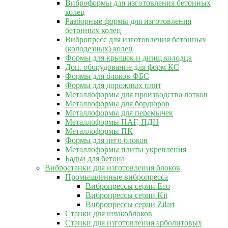
Виброформы для изготовления бетонных
колец
Разборные формы для изготовления
бетонных колец
Вибропресс для изготовления бетонных
(колодезных) колец
Формы для крышек и днищ колодца
Доп. оборудование для форм КС
Формы для блоков ФБС
Формы для дорожных плит
Металлоформы для производства лотков
Металлоформы для бордюров
Металлоформы для перемычек
Металлоформы ПАГ, ПДН
Металлоформы ПК
Формы для лего блоков
Металлоформы плиты укрепления
Бадьи для бетона
Вибростанки для изготовления блоков
Промышленные вибропресса
Вибропрессы серии Eco
Вибропрессы серии Kit
Вибропрессы серии Zilart
Станки для шлакоблоков
Станки для изготовления арболитовых