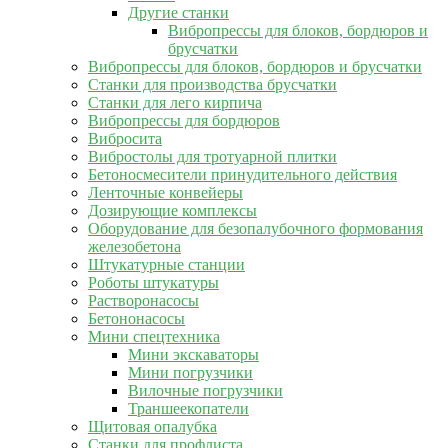
Другие станки
Вибропрессы для блоков, бордюров и
брусчатки
Вибропрессы для блоков, бордюров и брусчатки
Станки для производства брусчатки
Станки для лего кирпича
Вибропрессы для бордюров
Вибросита
Вибростолы для тротуарной плитки
Бетоносмесители принудительного действия
Ленточные конвейеры
Дозирующие комплексы
Оборудование для безопалубочного формования
железобетона
Штукатурные станции
Роботы штукатуры
Растворонасосы
Бетононасосы
Мини спецтехника
Мини экскаваторы
Мини погрузчики
Вилочные погрузчики
Траншеекопатели
Щитовая опалубка
Станки для профлиста