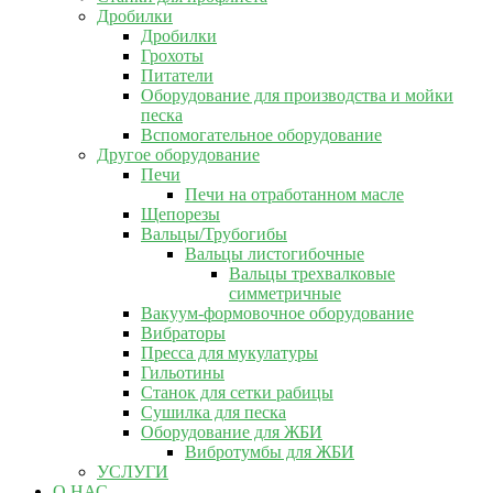
Дробилки
Дробилки
Грохоты
Питатели
Оборудование для производства и мойки
песка
Вспомогательное оборудование
Другое оборудование
Печи
Печи на отработанном масле
Щепорезы
Вальцы/Трубогибы
Вальцы листогибочные
Вальцы трехвалковые
симметричные
Вакуум-формовочное оборудование
Вибраторы
Пресса для мукулатуры
Гильотины
Станок для сетки рабицы
Сушилка для песка
Оборудование для ЖБИ
Вибротумбы для ЖБИ
УСЛУГИ
О НАС