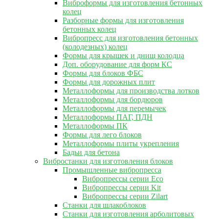
Виброформы для изготовления бетонных
колец
Разборные формы для изготовления
бетонных колец
Вибропресс для изготовления бетонных
(колодезных) колец
Формы для крышек и днищ колодца
Доп. оборудование для форм КС
Формы для блоков ФБС
Формы для дорожных плит
Металлоформы для производства лотков
Металлоформы для бордюров
Металлоформы для перемычек
Металлоформы ПАГ, ПДН
Металлоформы ПК
Формы для лего блоков
Металлоформы плиты укрепления
Бадьи для бетона
Вибростанки для изготовления блоков
Промышленные вибропресса
Вибропрессы серии Eco
Вибропрессы серии Kit
Вибропрессы серии Zilart
Станки для шлакоблоков
Станки для изготовления арболитовых