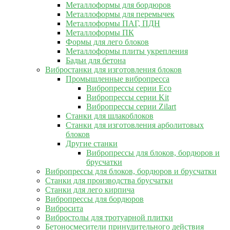
Металлоформы для бордюров
Металлоформы для перемычек
Металлоформы ПАГ, ПДН
Металлоформы ПК
Формы для лего блоков
Металлоформы плиты укрепления
Бадьи для бетона
Вибростанки для изготовления блоков
Промышленные вибропресса
Вибропрессы серии Eco
Вибропрессы серии Kit
Вибропрессы серии Zilart
Станки для шлакоблоков
Станки для изготовления арболитовых
блоков
Другие станки
Вибропрессы для блоков, бордюров и
брусчатки
Вибропрессы для блоков, бордюров и брусчатки
Станки для производства брусчатки
Станки для лего кирпича
Вибропрессы для бордюров
Вибросита
Вибростолы для тротуарной плитки
Бетоносмесители принудительного действия