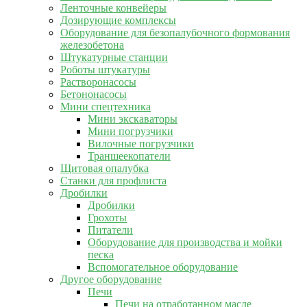
Ленточные конвейеры
Дозирующие комплексы
Оборудование для безопалубочного формования
железобетона
Штукатурные станции
Роботы штукатуры
Растворонасосы
Бетононасосы
Мини спецтехника
Мини экскаваторы
Мини погрузчики
Вилочные погрузчики
Траншеекопатели
Щитовая опалубка
Станки для профлиста
Дробилки
Дробилки
Грохоты
Питатели
Оборудование для производства и мойки
песка
Вспомогательное оборудование
Другое оборудование
Печи
Печи на отработанном масле