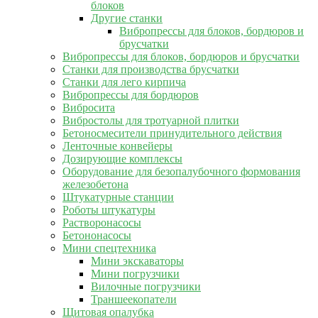
блоков
Другие станки
Вибропрессы для блоков, бордюров и
брусчатки
Вибропрессы для блоков, бордюров и брусчатки
Станки для производства брусчатки
Станки для лего кирпича
Вибропрессы для бордюров
Вибросита
Вибростолы для тротуарной плитки
Бетоносмесители принудительного действия
Ленточные конвейеры
Дозирующие комплексы
Оборудование для безопалубочного формования
железобетона
Штукатурные станции
Роботы штукатуры
Растворонасосы
Бетононасосы
Мини спецтехника
Мини экскаваторы
Мини погрузчики
Вилочные погрузчики
Траншеекопатели
Щитовая опалубка