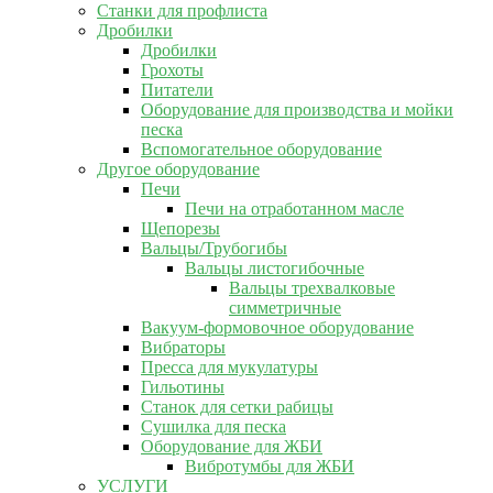
Станки для профлиста
Дробилки
Дробилки
Грохоты
Питатели
Оборудование для производства и мойки
песка
Вспомогательное оборудование
Другое оборудование
Печи
Печи на отработанном масле
Щепорезы
Вальцы/Трубогибы
Вальцы листогибочные
Вальцы трехвалковые
симметричные
Вакуум-формовочное оборудование
Вибраторы
Пресса для мукулатуры
Гильотины
Станок для сетки рабицы
Сушилка для песка
Оборудование для ЖБИ
Вибротумбы для ЖБИ
УСЛУГИ