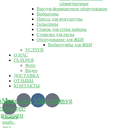
симметричные
Вакуум-формовочное оборудование
Вибраторы
Пресса для мукулатуры
Гильотины
Станок для сетки рабицы
Сушилка для песка
Оборудование для ЖБИ
Вибротумбы для ЖБИ
УСЛУГИ
О НАС
ГАЛЕРЕЯ
Фото
Видео
ДОСТАВКА
ОТЗЫВЫ
КОНТАКТЫ
m_logo_icon_186899.svg
Max-
Vk
Rutube
ssenger-
ign-logo
Скачать
прайс-
лист