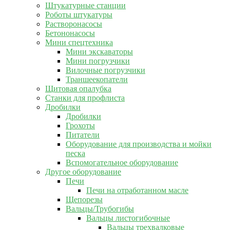
Штукатурные станции
Роботы штукатуры
Растворонасосы
Бетононасосы
Мини спецтехника
Мини экскаваторы
Мини погрузчики
Вилочные погрузчики
Траншеекопатели
Щитовая опалубка
Станки для профлиста
Дробилки
Дробилки
Грохоты
Питатели
Оборудование для производства и мойки
песка
Вспомогательное оборудование
Другое оборудование
Печи
Печи на отработанном масле
Щепорезы
Вальцы/Трубогибы
Вальцы листогибочные
Вальцы трехвалковые