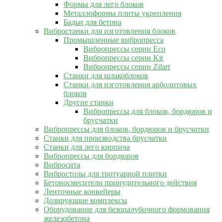
Формы для лего блоков
Металлоформы плиты укрепления
Бадьи для бетона
Вибростанки для изготовления блоков
Промышленные вибропресса
Вибропрессы серии Eco
Вибропрессы серии Kit
Вибропрессы серии Zilart
Станки для шлакоблоков
Станки для изготовления арболитовых
блоков
Другие станки
Вибропрессы для блоков, бордюров и
брусчатки
Вибропрессы для блоков, бордюров и брусчатки
Станки для производства брусчатки
Станки для лего кирпича
Вибропрессы для бордюров
Вибросита
Вибростолы для тротуарной плитки
Бетоносмесители принудительного действия
Ленточные конвейеры
Дозирующие комплексы
Оборудование для безопалубочного формования
железобетона