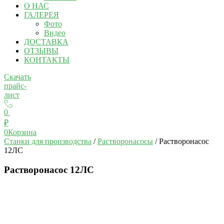
О НАС
ГАЛЕРЕЯ
Фото
Видео
ДОСТАВКА
ОТЗЫВЫ
КОНТАКТЫ
Скачать
прайс-
лист
0
₽
0
Корзина
Станки для производства
/
Растворонасосы
/ Растворонасос
12ЛС
Растворонасос 12ЛС