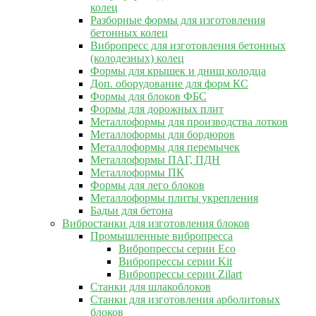
колец
Разборные формы для изготовления
бетонных колец
Вибропресс для изготовления бетонных
(колодезных) колец
Формы для крышек и днищ колодца
Доп. оборудование для форм КС
Формы для блоков ФБС
Формы для дорожных плит
Металлоформы для производства лотков
Металлоформы для бордюров
Металлоформы для перемычек
Металлоформы ПАГ, ПДН
Металлоформы ПК
Формы для лего блоков
Металлоформы плиты укрепления
Бадьи для бетона
Вибростанки для изготовления блоков
Промышленные вибропресса
Вибропрессы серии Eco
Вибропрессы серии Kit
Вибропрессы серии Zilart
Станки для шлакоблоков
Станки для изготовления арболитовых
блоков