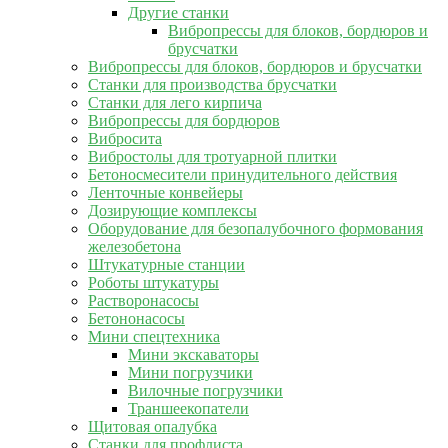
Другие станки
Вибропрессы для блоков, бордюров и
брусчатки
Вибропрессы для блоков, бордюров и брусчатки
Станки для производства брусчатки
Станки для лего кирпича
Вибропрессы для бордюров
Вибросита
Вибростолы для тротуарной плитки
Бетоносмесители принудительного действия
Ленточные конвейеры
Дозирующие комплексы
Оборудование для безопалубочного формования
железобетона
Штукатурные станции
Роботы штукатуры
Растворонасосы
Бетононасосы
Мини спецтехника
Мини экскаваторы
Мини погрузчики
Вилочные погрузчики
Траншеекопатели
Щитовая опалубка
Станки для профлиста