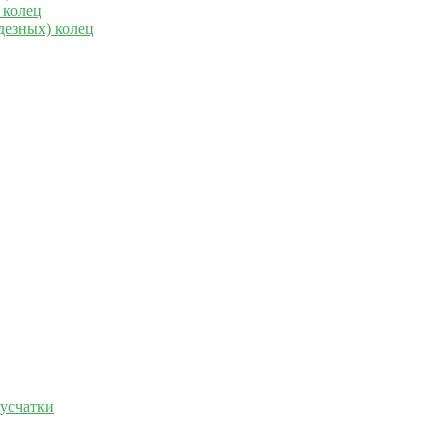
 колец
дезных) колец
русчатки