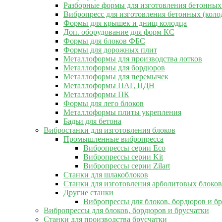
Разборные формы для изготовления бетонных
Вибропресс для изготовления бетонных (коло
Формы для крышек и днищ колодца
Доп. оборудование для форм КС
Формы для блоков ФБС
Формы для дорожных плит
Металлоформы для производства лотков
Металлоформы для бордюров
Металлоформы для перемычек
Металлоформы ПАГ, ПДН
Металлоформы ПК
Формы для лего блоков
Металлоформы плиты укрепления
Бадьи для бетона
Вибростанки для изготовления блоков
Промышленные вибропресса
Вибропрессы серии Eco
Вибропрессы серии Kit
Вибропрессы серии Zilart
Станки для шлакоблоков
Станки для изготовления арболитовых блоков
Другие станки
Вибропрессы для блоков, бордюров и б
Вибропрессы для блоков, бордюров и брусчатки
Станки для производства брусчатки