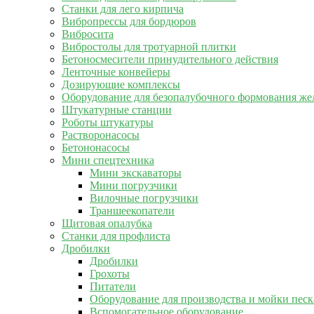
Станки для лего кирпича
Вибропрессы для бордюров
Вибросита
Вибростолы для тротуарной плитки
Бетоносмесители принудительного действия
Ленточные конвейеры
Дозирующие комплексы
Оборудование для безопалубочного формования же
Штукатурные станции
Роботы штукатуры
Растворонасосы
Бетононасосы
Мини спецтехника
Мини экскаваторы
Мини погрузчики
Вилочные погрузчики
Траншеекопатели
Щитовая опалубка
Станки для профлиста
Дробилки
Дробилки
Грохоты
Питатели
Оборудование для производства и мойки песк
Вспомогательное оборудование