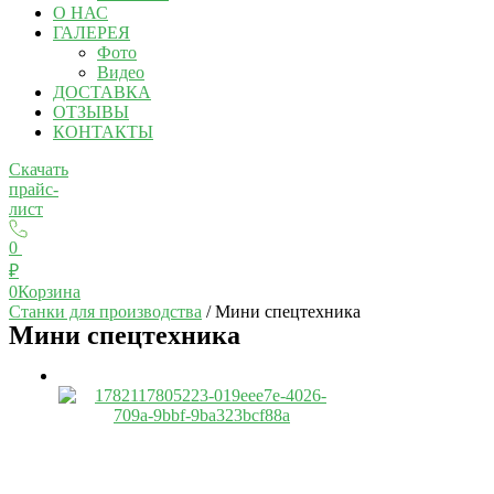
О НАС
ГАЛЕРЕЯ
Фото
Видео
ДОСТАВКА
ОТЗЫВЫ
КОНТАКТЫ
Скачать
прайс-
лист
0
₽
0
Корзина
Станки для производства
/ Мини спецтехника
Мини спецтехника