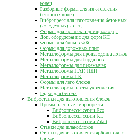
колец
Разборные формы для изготовления
бетонных колец
Вибропресс для изготовления бетонных
(колодезных) колец
Формы для крышек и днищ колодца
Доп. оборудование для форм КС
Формы для блоков ФБС
Формы для дорожных плит
Металлоформы для производства лотков
Металлоформы для бордюров
Металлоформы для перемычек
Металлоформы ПАГ, ПДН
Металлоформы ПК
Формы для лего блоков
Металлоформы плиты укрепления
Бадьи для бетона
Вибростанки для изготовления блоков
Промышленные вибропресса
Вибропрессы серии Eco
Вибропрессы серии Kit
Вибропрессы серии Zilart
Станки для шлакоблоков
Станки для изготовления арболитовых
блоков