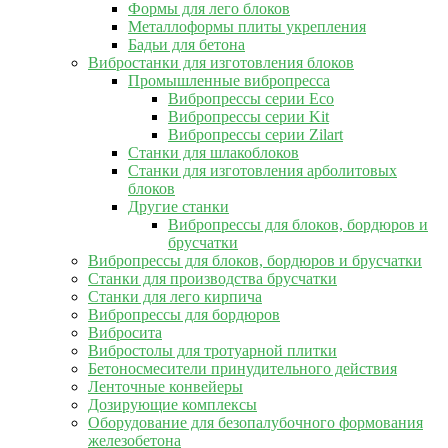
Формы для лего блоков
Металлоформы плиты укрепления
Бадьи для бетона
Вибростанки для изготовления блоков
Промышленные вибропресса
Вибропрессы серии Eco
Вибропрессы серии Kit
Вибропрессы серии Zilart
Станки для шлакоблоков
Станки для изготовления арболитовых
блоков
Другие станки
Вибропрессы для блоков, бордюров и
брусчатки
Вибропрессы для блоков, бордюров и брусчатки
Станки для производства брусчатки
Станки для лего кирпича
Вибропрессы для бордюров
Вибросита
Вибростолы для тротуарной плитки
Бетоносмесители принудительного действия
Ленточные конвейеры
Дозирующие комплексы
Оборудование для безопалубочного формования
железобетона