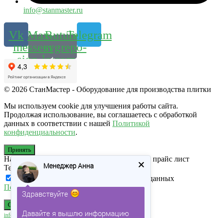
info@stanmaster.ru
Vk
Max-
Rutube-
Telegram
messenger-
svgrepo-
sign-logo
com
© 2026 СтанМастер - Оборудование для производства плитки
Мы используем cookie для улучшения работы сайта.
Продолжая использование, вы соглашаетесь с обработкой
данных в соответствии с нашей
Политикой
конфиденциальности
.
Принять
Напишите номер WhatsApp, куда отправить прайс лист
Менеджер Анна
Телефон
Я согласен на обработку персональных данных
Политика конфидециальности
Здравствуйте
Скачать
Давайте я вышлю информацию
info@stanmaster.ru