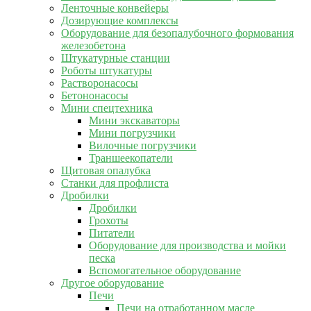
Ленточные конвейеры
Дозирующие комплексы
Оборудование для безопалубочного формования
железобетона
Штукатурные станции
Роботы штукатуры
Растворонасосы
Бетононасосы
Мини спецтехника
Мини экскаваторы
Мини погрузчики
Вилочные погрузчики
Траншеекопатели
Щитовая опалубка
Станки для профлиста
Дробилки
Дробилки
Грохоты
Питатели
Оборудование для производства и мойки
песка
Вспомогательное оборудование
Другое оборудование
Печи
Печи на отработанном масле