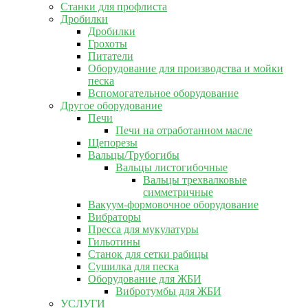
Станки для профлиста
Дробилки
Дробилки
Грохоты
Питатели
Оборудование для производства и мойки
песка
Вспомогательное оборудование
Другое оборудование
Печи
Печи на отработанном масле
Щепорезы
Вальцы/Трубогибы
Вальцы листогибочные
Вальцы трехвалковые
симметричные
Вакуум-формовочное оборудование
Вибраторы
Пресса для мукулатуры
Гильотины
Станок для сетки рабицы
Сушилка для песка
Оборудование для ЖБИ
Вибротумбы для ЖБИ
УСЛУГИ