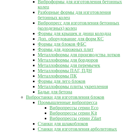
Виброформы для изготовления бетонных
колец
Разборные формы для изготовления
бетонных колец
Вибропресс для изготовления бетонных
(колодезных) колец
Формы для крышек и днищ колодца
Доп. оборудование для форм КС
Формы для блоков ФБС
Формы для дорожных плит
Металлоформы для производства лотков
Металлоформы для бордюров
Металлоформы для перемычек
Металлоформы ПАГ, ПДН
Металлоформы ПК
Формы для лего блоков
Металлоформы плиты укрепления
Бадьи для бетона
Вибростанки для изготовления блоков
Промышленные вибропресса
Вибропрессы серии Eco
Вибропрессы серии Kit
Вибропрессы серии Zilart
Станки для шлакоблоков
Станки для изготовления арболитовых