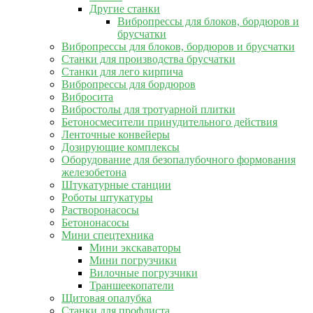
Другие станки
Вибропрессы для блоков, бордюров и
брусчатки
Вибропрессы для блоков, бордюров и брусчатки
Станки для производства брусчатки
Станки для лего кирпича
Вибропрессы для бордюров
Вибросита
Вибростолы для тротуарной плитки
Бетоносмесители принудительного действия
Ленточные конвейеры
Дозирующие комплексы
Оборудование для безопалубочного формования
железобетона
Штукатурные станции
Роботы штукатуры
Растворонасосы
Бетононасосы
Мини спецтехника
Мини экскаваторы
Мини погрузчики
Вилочные погрузчики
Траншеекопатели
Щитовая опалубка
Станки для профлиста