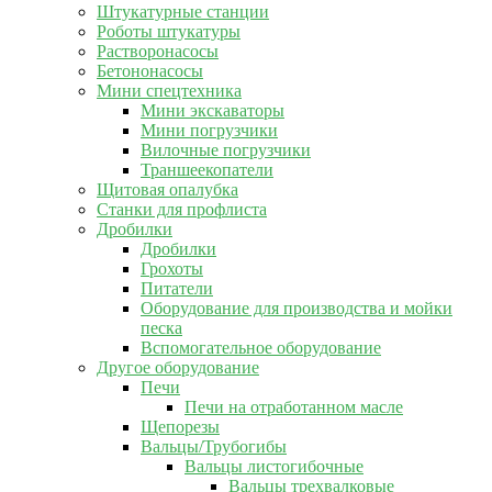
Штукатурные станции
Роботы штукатуры
Растворонасосы
Бетононасосы
Мини спецтехника
Мини экскаваторы
Мини погрузчики
Вилочные погрузчики
Траншеекопатели
Щитовая опалубка
Станки для профлиста
Дробилки
Дробилки
Грохоты
Питатели
Оборудование для производства и мойки
песка
Вспомогательное оборудование
Другое оборудование
Печи
Печи на отработанном масле
Щепорезы
Вальцы/Трубогибы
Вальцы листогибочные
Вальцы трехвалковые