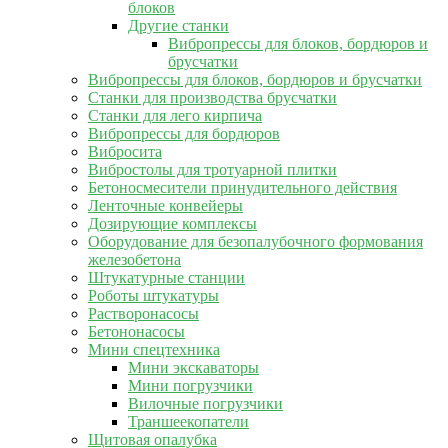
блоков
Другие станки
Вибропрессы для блоков, бордюров и
брусчатки
Вибропрессы для блоков, бордюров и брусчатки
Станки для производства брусчатки
Станки для лего кирпича
Вибропрессы для бордюров
Вибросита
Вибростолы для тротуарной плитки
Бетоносмесители принудительного действия
Ленточные конвейеры
Дозирующие комплексы
Оборудование для безопалубочного формования
железобетона
Штукатурные станции
Роботы штукатуры
Растворонасосы
Бетононасосы
Мини спецтехника
Мини экскаваторы
Мини погрузчики
Вилочные погрузчики
Траншеекопатели
Щитовая опалубка