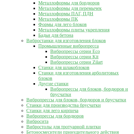
Металлоформы для бордюров
Металлоформы для перемычек
Металлоформы ПАГ, ПДН
Металлоформы ПК
Формы для лего блоков
Металлоформы плиты укрепления
Бадьи для бетона
Вибростанки для изготовления блоков
Промышленные вибропресса
Вибропрессы серии Eco
Вибропрессы серии Kit
Вибропрессы серии Zilart
Станки для шлакоблоков
Станки для изготовления арболитовых
блоков
Другие станки
Вибропрессы для блоков, бордюров и
брусчатки
Вибропрессы для блоков, бордюров и брусчатки
Станки для производства брусчатки
Станки для лего кирпича
Вибропрессы для бордюров
Вибросита
Вибростолы для тротуарной плитки
Бетоносмесители принудительного действия