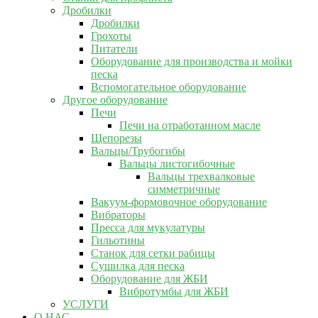
Дробилки
Дробилки
Грохоты
Питатели
Оборудование для производства и мойки
песка
Вспомогательное оборудование
Другое оборудование
Печи
Печи на отработанном масле
Щепорезы
Вальцы/Трубогибы
Вальцы листогибочные
Вальцы трехвалковые
симметричные
Вакуум-формовочное оборудование
Вибраторы
Пресса для мукулатуры
Гильотины
Станок для сетки рабицы
Сушилка для песка
Оборудование для ЖБИ
Вибротумбы для ЖБИ
УСЛУГИ
О НАС