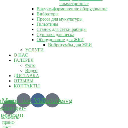
симметричные
Вакуум-формовочное оборудование
Вибраторы
Пресса для мукулатуры
Гильотины
Станок для сетки рабицы
Сушилка для песка
Оборудование для ЖБИ
Вибротумбы для ЖБИ
УСЛУГИ
О НАС
ГАЛЕРЕЯ
Фото
Видео
ДОСТАВКА
ОТЗЫВЫ
КОНТАКТЫ
m_logo_icon_186899.svg
Max-
Vk
Rutube
ssenger-
ign-logo
Скачать
прайс-
лист