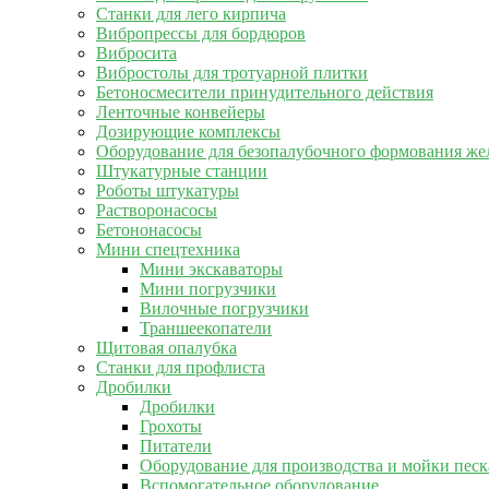
Станки для лего кирпича
Вибропрессы для бордюров
Вибросита
Вибростолы для тротуарной плитки
Бетоносмесители принудительного действия
Ленточные конвейеры
Дозирующие комплексы
Оборудование для безопалубочного формования же
Штукатурные станции
Роботы штукатуры
Растворонасосы
Бетононасосы
Мини спецтехника
Мини экскаваторы
Мини погрузчики
Вилочные погрузчики
Траншеекопатели
Щитовая опалубка
Станки для профлиста
Дробилки
Дробилки
Грохоты
Питатели
Оборудование для производства и мойки песк
Вспомогательное оборудование