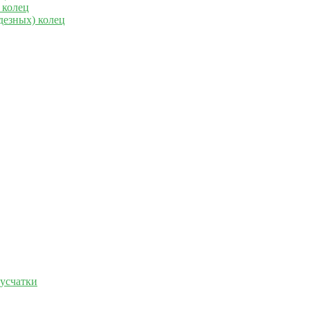
 колец
дезных) колец
русчатки