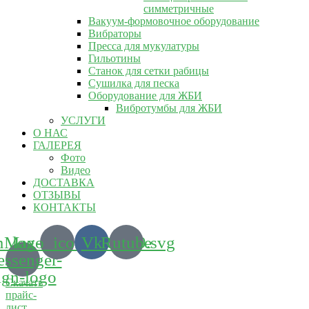
симметричные
Вакуум-формовочное оборудование
Вибраторы
Пресса для мукулатуры
Гильотины
Станок для сетки рабицы
Сушилка для песка
Оборудование для ЖБИ
Вибротумбы для ЖБИ
УСЛУГИ
О НАС
ГАЛЕРЕЯ
Фото
Видео
ДОСТАВКА
ОТЗЫВЫ
КОНТАКТЫ
m_logo_icon_186899.svg
Max-
Vk
Rutube
ssenger-
ign-logo
Скачать
прайс-
лист