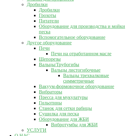
Дробилки
Дробилки
Грохоты
Питатели
Оборудование для производства и мойки
песка
Вспомогательное оборудование
Другое оборудование
Печи
Печи на отработанном масле
Щепорезы
Вальцы/Трубогибы
Вальцы листогибочные
Вальцы трехвалковые
симметричные
Вакуум-формовочное оборудование
Вибраторы
Пресса для мукулатуры
Гильотины
Станок для сетки рабицы
Сушилка для песка
Оборудование для ЖБИ
Вибротумбы для ЖБИ
УСЛУГИ
О НАС