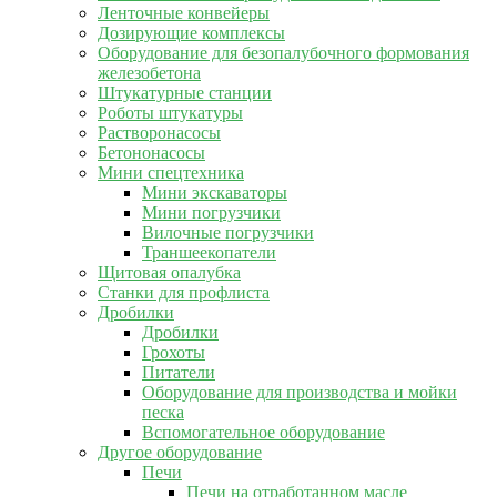
Ленточные конвейеры
Дозирующие комплексы
Оборудование для безопалубочного формования
железобетона
Штукатурные станции
Роботы штукатуры
Растворонасосы
Бетононасосы
Мини спецтехника
Мини экскаваторы
Мини погрузчики
Вилочные погрузчики
Траншеекопатели
Щитовая опалубка
Станки для профлиста
Дробилки
Дробилки
Грохоты
Питатели
Оборудование для производства и мойки
песка
Вспомогательное оборудование
Другое оборудование
Печи
Печи на отработанном масле