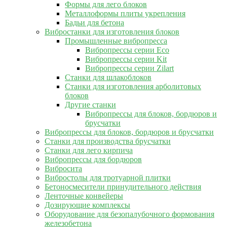
Формы для лего блоков
Металлоформы плиты укрепления
Бадьи для бетона
Вибростанки для изготовления блоков
Промышленные вибропресса
Вибропрессы серии Eco
Вибропрессы серии Kit
Вибропрессы серии Zilart
Станки для шлакоблоков
Станки для изготовления арболитовых
блоков
Другие станки
Вибропрессы для блоков, бордюров и
брусчатки
Вибропрессы для блоков, бордюров и брусчатки
Станки для производства брусчатки
Станки для лего кирпича
Вибропрессы для бордюров
Вибросита
Вибростолы для тротуарной плитки
Бетоносмесители принудительного действия
Ленточные конвейеры
Дозирующие комплексы
Оборудование для безопалубочного формования
железобетона