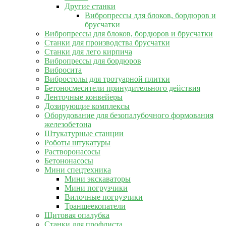
Другие станки
Вибропрессы для блоков, бордюров и
брусчатки
Вибропрессы для блоков, бордюров и брусчатки
Станки для производства брусчатки
Станки для лего кирпича
Вибропрессы для бордюров
Вибросита
Вибростолы для тротуарной плитки
Бетоносмесители принудительного действия
Ленточные конвейеры
Дозирующие комплексы
Оборудование для безопалубочного формования
железобетона
Штукатурные станции
Роботы штукатуры
Растворонасосы
Бетононасосы
Мини спецтехника
Мини экскаваторы
Мини погрузчики
Вилочные погрузчики
Траншеекопатели
Щитовая опалубка
Станки для профлиста