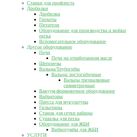
Станки для профлиста
Дробилки
Дробилки
Грохоты
Питатели
Оборудование для производства и мойки
песка
Вспомогательное оборудование
Другое оборудование
Печи
Печи на отработанном масле
Щепорезы
Вальцы/Трубогибы
Вальцы листогибочные
Вальцы трехвалковые
симметричные
Вакуум-формовочное оборудование
Вибраторы
Пресса для мукулатуры
Гильотины
Станок для сетки рабицы
Сушилка для песка
Оборудование для ЖБИ
Вибротумбы для ЖБИ
УСЛУГИ