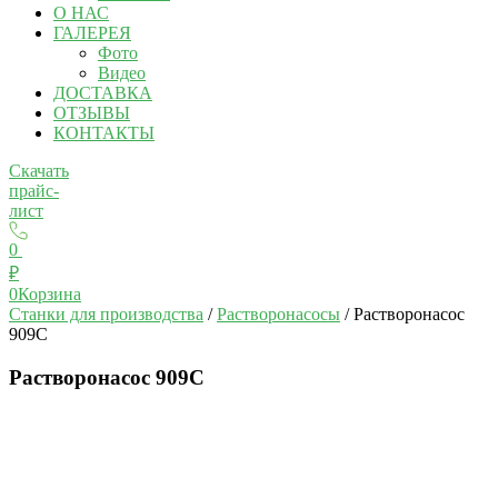
О НАС
ГАЛЕРЕЯ
Фото
Видео
ДОСТАВКА
ОТЗЫВЫ
КОНТАКТЫ
Скачать
прайс-
лист
0
₽
0
Корзина
Станки для производства
/
Растворонасосы
/ Растворонасос
909С
Растворонасос 909С