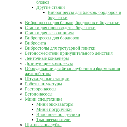
блоков
Другие станки
Вибропрессы для блоков, бордюров и
брусчатки
Вибропрессы для блоков, бордюров и брусчатки
Станки для производства брусчатки
Станки для лего кирпича
Вибропрессы для бордюров
Вибросита
Вибростолы для тротуарной плитки
Бетоносмесители принудительного действия
Ленточные конвейеры
Дозирующие комплексы
Оборудование для безопалубочного формования
железобетона
Штукатурные станции
Роботы штукатуры
Растворонасосы
Бетононасосы
Мини спецтехника
Мини экскаваторы
Мини погрузчики
Вилочные погрузчики
Траншеекопатели
Щитовая опалубка