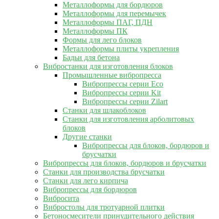
Металлоформы для бордюров
Металлоформы для перемычек
Металлоформы ПАГ, ПДН
Металлоформы ПК
Формы для лего блоков
Металлоформы плиты укрепления
Бадьи для бетона
Вибростанки для изготовления блоков
Промышленные вибропресса
Вибропрессы серии Eco
Вибропрессы серии Kit
Вибропрессы серии Zilart
Станки для шлакоблоков
Станки для изготовления арболитовых
блоков
Другие станки
Вибропрессы для блоков, бордюров и
брусчатки
Вибропрессы для блоков, бордюров и брусчатки
Станки для производства брусчатки
Станки для лего кирпича
Вибропрессы для бордюров
Вибросита
Вибростолы для тротуарной плитки
Бетоносмесители принудительного действия