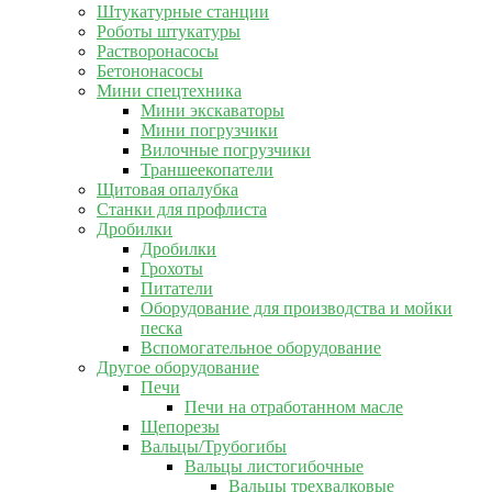
Штукатурные станции
Роботы штукатуры
Растворонасосы
Бетононасосы
Мини спецтехника
Мини экскаваторы
Мини погрузчики
Вилочные погрузчики
Траншеекопатели
Щитовая опалубка
Станки для профлиста
Дробилки
Дробилки
Грохоты
Питатели
Оборудование для производства и мойки
песка
Вспомогательное оборудование
Другое оборудование
Печи
Печи на отработанном масле
Щепорезы
Вальцы/Трубогибы
Вальцы листогибочные
Вальцы трехвалковые