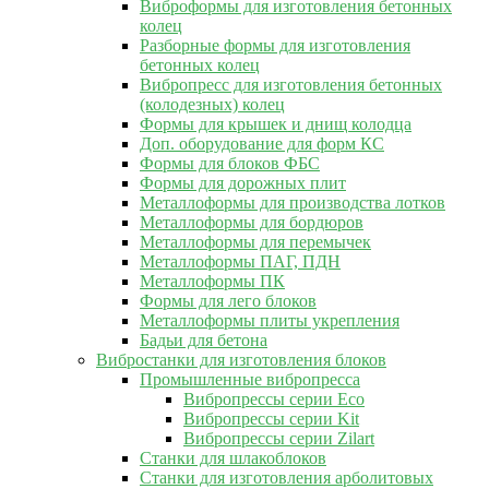
Виброформы для изготовления бетонных
колец
Разборные формы для изготовления
бетонных колец
Вибропресс для изготовления бетонных
(колодезных) колец
Формы для крышек и днищ колодца
Доп. оборудование для форм КС
Формы для блоков ФБС
Формы для дорожных плит
Металлоформы для производства лотков
Металлоформы для бордюров
Металлоформы для перемычек
Металлоформы ПАГ, ПДН
Металлоформы ПК
Формы для лего блоков
Металлоформы плиты укрепления
Бадьи для бетона
Вибростанки для изготовления блоков
Промышленные вибропресса
Вибропрессы серии Eco
Вибропрессы серии Kit
Вибропрессы серии Zilart
Станки для шлакоблоков
Станки для изготовления арболитовых