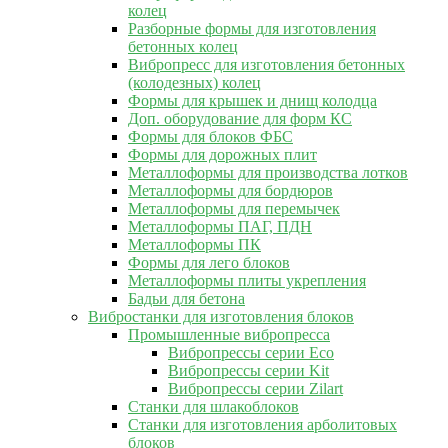
колец
Разборные формы для изготовления
бетонных колец
Вибропресс для изготовления бетонных
(колодезных) колец
Формы для крышек и днищ колодца
Доп. оборудование для форм КС
Формы для блоков ФБС
Формы для дорожных плит
Металлоформы для производства лотков
Металлоформы для бордюров
Металлоформы для перемычек
Металлоформы ПАГ, ПДН
Металлоформы ПК
Формы для лего блоков
Металлоформы плиты укрепления
Бадьи для бетона
Вибростанки для изготовления блоков
Промышленные вибропресса
Вибропрессы серии Eco
Вибропрессы серии Kit
Вибропрессы серии Zilart
Станки для шлакоблоков
Станки для изготовления арболитовых
блоков