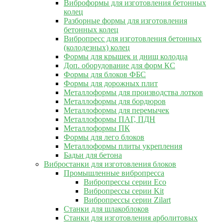
Виброформы для изготовления бетонных
колец
Разборные формы для изготовления
бетонных колец
Вибропресс для изготовления бетонных
(колодезных) колец
Формы для крышек и днищ колодца
Доп. оборудование для форм КС
Формы для блоков ФБС
Формы для дорожных плит
Металлоформы для производства лотков
Металлоформы для бордюров
Металлоформы для перемычек
Металлоформы ПАГ, ПДН
Металлоформы ПК
Формы для лего блоков
Металлоформы плиты укрепления
Бадьи для бетона
Вибростанки для изготовления блоков
Промышленные вибропресса
Вибропрессы серии Eco
Вибропрессы серии Kit
Вибропрессы серии Zilart
Станки для шлакоблоков
Станки для изготовления арболитовых