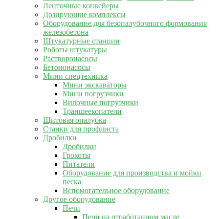
Ленточные конвейеры
Дозирующие комплексы
Оборудование для безопалубочного формования
железобетона
Штукатурные станции
Роботы штукатуры
Растворонасосы
Бетононасосы
Мини спецтехника
Мини экскаваторы
Мини погрузчики
Вилочные погрузчики
Траншеекопатели
Щитовая опалубка
Станки для профлиста
Дробилки
Дробилки
Грохоты
Питатели
Оборудование для производства и мойки
песка
Вспомогательное оборудование
Другое оборудование
Печи
Печи на отработанном масле