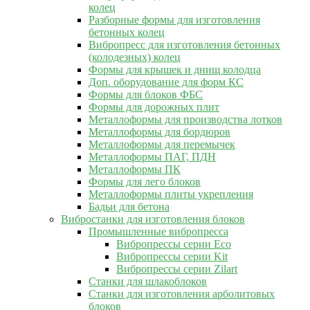
колец
Разборные формы для изготовления
бетонных колец
Вибропресс для изготовления бетонных
(колодезных) колец
Формы для крышек и днищ колодца
Доп. оборудование для форм КС
Формы для блоков ФБС
Формы для дорожных плит
Металлоформы для производства лотков
Металлоформы для бордюров
Металлоформы для перемычек
Металлоформы ПАГ, ПДН
Металлоформы ПК
Формы для лего блоков
Металлоформы плиты укрепления
Бадьи для бетона
Вибростанки для изготовления блоков
Промышленные вибропресса
Вибропрессы серии Eco
Вибропрессы серии Kit
Вибропрессы серии Zilart
Станки для шлакоблоков
Станки для изготовления арболитовых
блоков