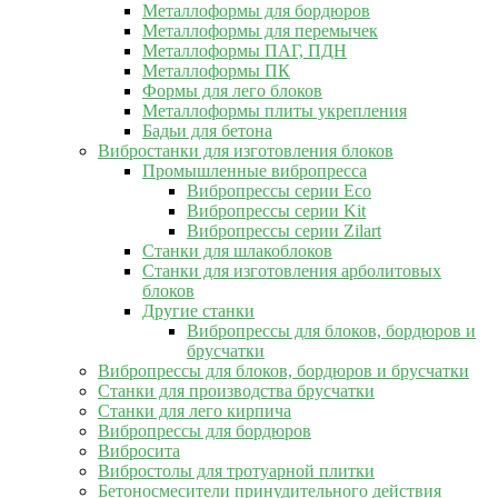
Металлоформы для бордюров
Металлоформы для перемычек
Металлоформы ПАГ, ПДН
Металлоформы ПК
Формы для лего блоков
Металлоформы плиты укрепления
Бадьи для бетона
Вибростанки для изготовления блоков
Промышленные вибропресса
Вибропрессы серии Eco
Вибропрессы серии Kit
Вибропрессы серии Zilart
Станки для шлакоблоков
Станки для изготовления арболитовых
блоков
Другие станки
Вибропрессы для блоков, бордюров и
брусчатки
Вибропрессы для блоков, бордюров и брусчатки
Станки для производства брусчатки
Станки для лего кирпича
Вибропрессы для бордюров
Вибросита
Вибростолы для тротуарной плитки
Бетоносмесители принудительного действия