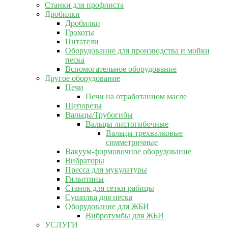
Станки для профлиста
Дробилки
Дробилки
Грохоты
Питатели
Оборудование для производства и мойки
песка
Вспомогательное оборудование
Другое оборудование
Печи
Печи на отработанном масле
Щепорезы
Вальцы/Трубогибы
Вальцы листогибочные
Вальцы трехвалковые
симметричные
Вакуум-формовочное оборудование
Вибраторы
Пресса для мукулатуры
Гильотины
Станок для сетки рабицы
Сушилка для песка
Оборудование для ЖБИ
Вибротумбы для ЖБИ
УСЛУГИ