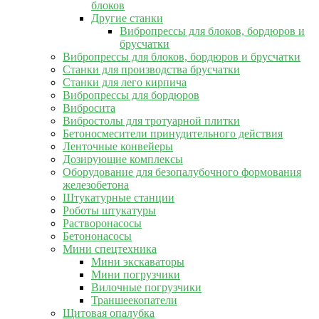
блоков
Другие станки
Вибропрессы для блоков, бордюров и
брусчатки
Вибропрессы для блоков, бордюров и брусчатки
Станки для производства брусчатки
Станки для лего кирпича
Вибропрессы для бордюров
Вибросита
Вибростолы для тротуарной плитки
Бетоносмесители принудительного действия
Ленточные конвейеры
Дозирующие комплексы
Оборудование для безопалубочного формования
железобетона
Штукатурные станции
Роботы штукатуры
Растворонасосы
Бетононасосы
Мини спецтехника
Мини экскаваторы
Мини погрузчики
Вилочные погрузчики
Траншеекопатели
Щитовая опалубка