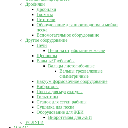
Дробилки
Дробилки
Грохоты
Питатели
Оборудование для производства и мойки
песка
Вспомогательное оборудование
Другое оборудование
Печи
Печи на отработанном масле
Щепорезы
Вальцы/Трубогибы
Вальцы листогибочные
Вальцы трехвалковые
симметричные
Вакуум-формовочное оборудование
Вибраторы
Пресса для мукулатуры
Гильотины
Станок для сетки рабицы
Сушилка для песка
Оборудование для ЖБИ
Вибротумбы для ЖБИ
УСЛУГИ
О НАС