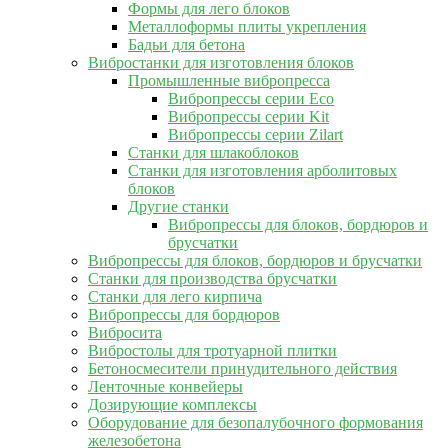
Формы для лего блоков
Металлоформы плиты укрепления
Бадьи для бетона
Вибростанки для изготовления блоков
Промышленные вибропресса
Вибропрессы серии Eco
Вибропрессы серии Kit
Вибропрессы серии Zilart
Станки для шлакоблоков
Станки для изготовления арболитовых
блоков
Другие станки
Вибропрессы для блоков, бордюров и
брусчатки
Вибропрессы для блоков, бордюров и брусчатки
Станки для производства брусчатки
Станки для лего кирпича
Вибропрессы для бордюров
Вибросита
Вибростолы для тротуарной плитки
Бетоносмесители принудительного действия
Ленточные конвейеры
Дозирующие комплексы
Оборудование для безопалубочного формования
железобетона