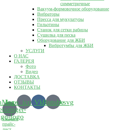
симметричные
Вакуум-формовочное оборудование
Вибраторы
Пресса для мукулатуры
Гильотины
Станок для сетки рабицы
Сушилка для песка
Оборудование для ЖБИ
Вибротумбы для ЖБИ
УСЛУГИ
О НАС
ГАЛЕРЕЯ
Фото
Видео
ДОСТАВКА
ОТЗЫВЫ
КОНТАКТЫ
m_logo_icon_186899.svg
Max-
Vk
Rutube
ssenger-
ign-logo
Скачать
прайс-
лист