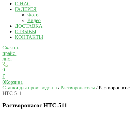
О НАС
ГАЛЕРЕЯ
Фото
Видео
ДОСТАВКА
ОТЗЫВЫ
КОНТАКТЫ
Скачать
прайс-
лист
0
₽
0
Корзина
Станки для производства
/
Растворонасосы
/ Растворонасос
НТС-511
Растворонасос НТС-511