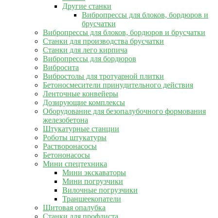
Другие станки
Вибропрессы для блоков, бордюров и
брусчатки
Вибропрессы для блоков, бордюров и брусчатки
Станки для производства брусчатки
Станки для лего кирпича
Вибропрессы для бордюров
Вибросита
Вибростолы для тротуарной плитки
Бетоносмесители принудительного действия
Ленточные конвейеры
Дозирующие комплексы
Оборудование для безопалубочного формования
железобетона
Штукатурные станции
Роботы штукатуры
Растворонасосы
Бетононасосы
Мини спецтехника
Мини экскаваторы
Мини погрузчики
Вилочные погрузчики
Траншеекопатели
Щитовая опалубка
Станки для профлиста