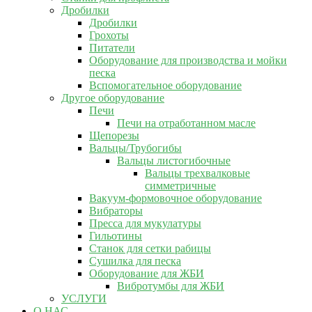
Дробилки
Дробилки
Грохоты
Питатели
Оборудование для производства и мойки
песка
Вспомогательное оборудование
Другое оборудование
Печи
Печи на отработанном масле
Щепорезы
Вальцы/Трубогибы
Вальцы листогибочные
Вальцы трехвалковые
симметричные
Вакуум-формовочное оборудование
Вибраторы
Пресса для мукулатуры
Гильотины
Станок для сетки рабицы
Сушилка для песка
Оборудование для ЖБИ
Вибротумбы для ЖБИ
УСЛУГИ
О НАС