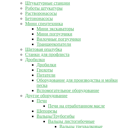
Штукатурные станции
Роботы штукатуры
Растворонасосы
Бетононасосы
Мини спецтехника
Мини экскаваторы
Мини погрузчики
Вилочные погрузчики
Траншеекопатели
Щитовая опалубка
Станки для профлиста
Дробилки
Дробилки
Грохоты
Питатели
Оборудование для производства и мойки
песка
Вспомогательное оборудование
Другое оборудование
Печи
Печи на отработанном масле
Щепорезы
Вальцы/Трубогибы
Вальцы листогибочные
Вальцы трехвалковые