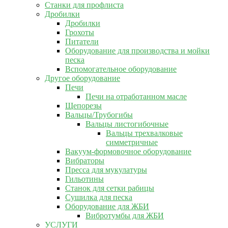
Станки для профлиста
Дробилки
Дробилки
Грохоты
Питатели
Оборудование для производства и мойки
песка
Вспомогательное оборудование
Другое оборудование
Печи
Печи на отработанном масле
Щепорезы
Вальцы/Трубогибы
Вальцы листогибочные
Вальцы трехвалковые
симметричные
Вакуум-формовочное оборудование
Вибраторы
Пресса для мукулатуры
Гильотины
Станок для сетки рабицы
Сушилка для песка
Оборудование для ЖБИ
Вибротумбы для ЖБИ
УСЛУГИ