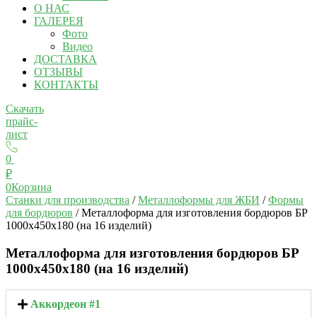
О НАС
ГАЛЕРЕЯ
Фото
Видео
ДОСТАВКА
ОТЗЫВЫ
КОНТАКТЫ
Скачать
прайс-
лист
0
₽
0
Корзина
Станки для производства
/
Металлоформы для ЖБИ
/
Формы
для бордюров
/ Металлоформа для изготовления бордюров БР
1000х450х180 (на 16 изделий)
Металлоформа для изготовления бордюров БР
1000х450х180 (на 16 изделий)
Аккордеон #1