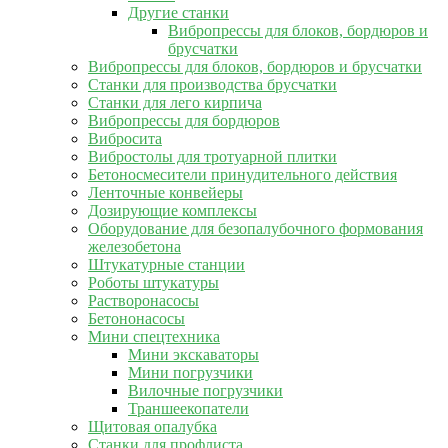
Другие станки
Вибропрессы для блоков, бордюров и
брусчатки
Вибропрессы для блоков, бордюров и брусчатки
Станки для производства брусчатки
Станки для лего кирпича
Вибропрессы для бордюров
Вибросита
Вибростолы для тротуарной плитки
Бетоносмесители принудительного действия
Ленточные конвейеры
Дозирующие комплексы
Оборудование для безопалубочного формования
железобетона
Штукатурные станции
Роботы штукатуры
Растворонасосы
Бетононасосы
Мини спецтехника
Мини экскаваторы
Мини погрузчики
Вилочные погрузчики
Траншеекопатели
Щитовая опалубка
Станки для профлиста