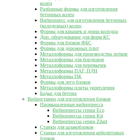
колец
Разборные формы для изготовления
бетонных колец
Вибропресс для изготовления бетонных
(колодезных) колец
Формы для крышек и днищ колодца
Доп. оборудование для форм КС
Формы для блоков ФБС
Формы для дорожных плит
Металлоформы для производства лотков
Металлоформы для бордюров
Металлоформы для перемычек
Металлоформы ПАГ, ПДН
Металлоформы ПК
Формы для лего блоков
Металлоформы плиты укрепления
Бадьи для бетона
Вибростанки для изготовления блоков
Промышленные вибропресса
Вибропрессы серии Eco
Вибропрессы серии Kit
Вибропрессы серии Zilart
Станки для шлакоблоков
Станки для изготовления арболитовых
блоков