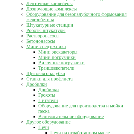
Ленточные конвейеры
Дозирующие комплексы
Оборудование для безопалубочного формования
железобетона
Штукатурные станции
Роботы штукатуры
Растворонасосы
Бетононасосы
Мини спецтехника
Мини экскаваторы
Мини погрузчики
Вилочные погрузчики
Траншеекопатели
Щитовая опалубка
Станки для профлиста
Дробилки
Дробилки
Грохоты
Питатели
Оборудование для производства и мойки
песка
Вспомогательное оборудование
Другое оборудование
Печи
Печи на отработанном масле