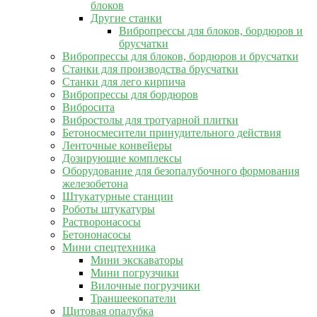
блоков
Другие станки
Вибропрессы для блоков, бордюров и
брусчатки
Вибропрессы для блоков, бордюров и брусчатки
Станки для производства брусчатки
Станки для лего кирпича
Вибропрессы для бордюров
Вибросита
Вибростолы для тротуарной плитки
Бетоносмесители принудительного действия
Ленточные конвейеры
Дозирующие комплексы
Оборудование для безопалубочного формования
железобетона
Штукатурные станции
Роботы штукатуры
Растворонасосы
Бетононасосы
Мини спецтехника
Мини экскаваторы
Мини погрузчики
Вилочные погрузчики
Траншеекопатели
Щитовая опалубка