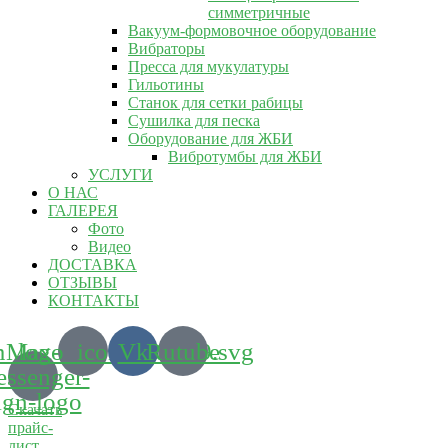
симметричные
Вакуум-формовочное оборудование
Вибраторы
Пресса для мукулатуры
Гильотины
Станок для сетки рабицы
Сушилка для песка
Оборудование для ЖБИ
Вибротумбы для ЖБИ
УСЛУГИ
О НАС
ГАЛЕРЕЯ
Фото
Видео
ДОСТАВКА
ОТЗЫВЫ
КОНТАКТЫ
m_logo_icon_186899.svg
Max-
Vk
Rutube
ssenger-
ign-logo
Скачать
прайс-
лист