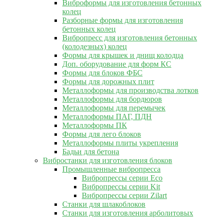
Виброформы для изготовления бетонных
колец
Разборные формы для изготовления
бетонных колец
Вибропресс для изготовления бетонных
(колодезных) колец
Формы для крышек и днищ колодца
Доп. оборудование для форм КС
Формы для блоков ФБС
Формы для дорожных плит
Металлоформы для производства лотков
Металлоформы для бордюров
Металлоформы для перемычек
Металлоформы ПАГ, ПДН
Металлоформы ПК
Формы для лего блоков
Металлоформы плиты укрепления
Бадьи для бетона
Вибростанки для изготовления блоков
Промышленные вибропресса
Вибропрессы серии Eco
Вибропрессы серии Kit
Вибропрессы серии Zilart
Станки для шлакоблоков
Станки для изготовления арболитовых