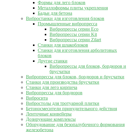
Формы для лего блоков
Металлоформы плиты укрепления
Бадьи для бетона
Вибростанки для изготовления блоков
Промышленные вибропресса
Вибропрессы серии Eco
Вибропрессы серии Kit
Вибропрессы серии Zilart
Станки для шлакоблоков
Станки для изготовления арболитовых
блоков
Другие станки
Вибропрессы для блоков, бордюров и
брусчатки
Вибропрессы для блоков, бордюров и брусчатки
Станки для производства брусчатки
Станки для лего кирпича
Вибропрессы для бордюров
Вибросита
Вибростолы для тротуарной плитки
Бетоносмесители принудительного действия
Ленточные конвейеры
Дозирующие комплексы
Оборудование для безопалубочного формования
железобетона