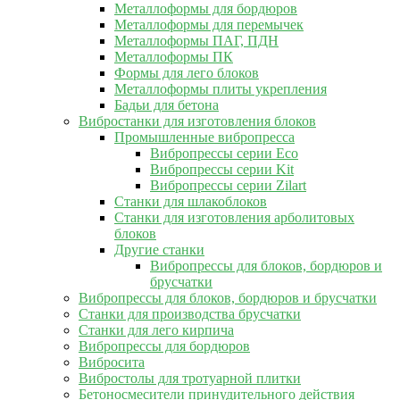
Металлоформы для бордюров
Металлоформы для перемычек
Металлоформы ПАГ, ПДН
Металлоформы ПК
Формы для лего блоков
Металлоформы плиты укрепления
Бадьи для бетона
Вибростанки для изготовления блоков
Промышленные вибропресса
Вибропрессы серии Eco
Вибропрессы серии Kit
Вибропрессы серии Zilart
Станки для шлакоблоков
Станки для изготовления арболитовых
блоков
Другие станки
Вибропрессы для блоков, бордюров и
брусчатки
Вибропрессы для блоков, бордюров и брусчатки
Станки для производства брусчатки
Станки для лего кирпича
Вибропрессы для бордюров
Вибросита
Вибростолы для тротуарной плитки
Бетоносмесители принудительного действия