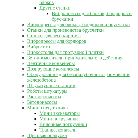
блоков
Другие станки
Вибропрессы для блоков, бордюров и
брусчатки
Вибропрессы для блоков, бордюров и брусчатки
Станки для производства брусчатки
Станки для лего кирпича
Вибропрессы для бордюров
Вибросита
Вибростолы для тротуарной плитки
Бетоносмесители принудительного действия
Ленточные конвейеры
Дозирующие комплексы
Оборудование для безопалубочного формования
железобетона
Штукатурные станции
Роботы штукатуры
Растворонасосы
Бетононасосы
Мини спецтехника
Мини экскаваторы
Мини погрузчики
Вилочные погрузчики
Траншеекопатели
Щитовая опалубка