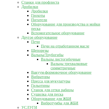
Станки для профлиста
Дробилки
Дробилки
Грохоты
Питатели
Оборудование для производства и мойки
песка
Вспомогательное оборудование
Другое оборудование
Печи
Печи на отработанном масле
Щепорезы
Вальцы/Трубогибы
Вальцы листогибочные
Вальцы трехвалковые
симметричные
Вакуум-формовочное оборудование
Вибраторы
Пресса для мукулатуры
Гильотины
Станок для сетки рабицы
Сушилка для песка
Оборудование для ЖБИ
Вибротумбы для ЖБИ
УСЛУГИ