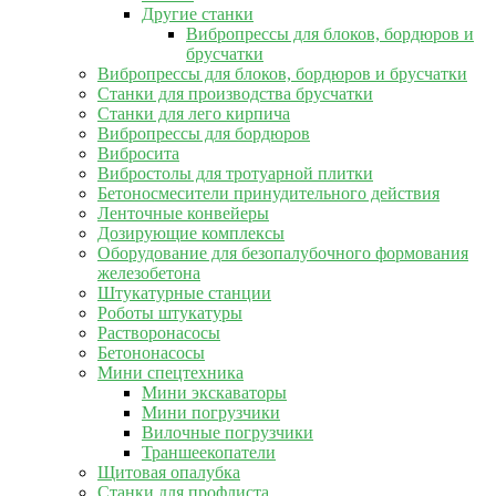
Другие станки
Вибропрессы для блоков, бордюров и
брусчатки
Вибропрессы для блоков, бордюров и брусчатки
Станки для производства брусчатки
Станки для лего кирпича
Вибропрессы для бордюров
Вибросита
Вибростолы для тротуарной плитки
Бетоносмесители принудительного действия
Ленточные конвейеры
Дозирующие комплексы
Оборудование для безопалубочного формования
железобетона
Штукатурные станции
Роботы штукатуры
Растворонасосы
Бетононасосы
Мини спецтехника
Мини экскаваторы
Мини погрузчики
Вилочные погрузчики
Траншеекопатели
Щитовая опалубка
Станки для профлиста