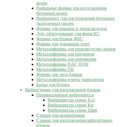
колец
Разборные формы для изготовления
бетонных колец
Вибропресс для изготовления бетонных
(колодезных) колец
Формы для крышек и днищ колодца
Доп. оборудование для форм КС
Формы для блоков ФБС
Формы для дорожных плит
Металлоформы для производства лотков
Металлоформы для бордюров
Металлоформы для перемычек
Металлоформы ПАГ, ПДН
Металлоформы ПК
Формы для лего блоков
Металлоформы плиты укрепления
Бадьи для бетона
Вибростанки для изготовления блоков
Промышленные вибропресса
Вибропрессы серии Eco
Вибропрессы серии Kit
Вибропрессы серии Zilart
Станки для шлакоблоков
Станки для изготовления арболитовых
блоков