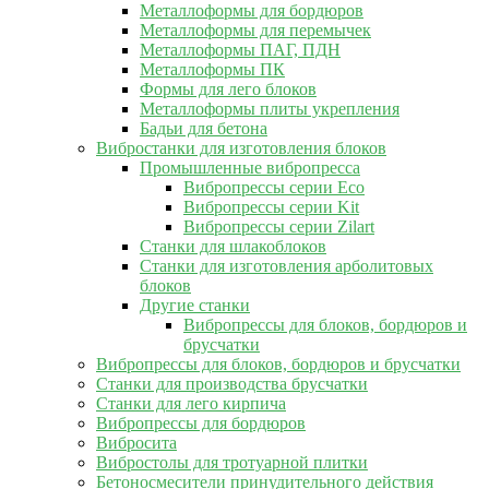
Металлоформы для бордюров
Металлоформы для перемычек
Металлоформы ПАГ, ПДН
Металлоформы ПК
Формы для лего блоков
Металлоформы плиты укрепления
Бадьи для бетона
Вибростанки для изготовления блоков
Промышленные вибропресса
Вибропрессы серии Eco
Вибропрессы серии Kit
Вибропрессы серии Zilart
Станки для шлакоблоков
Станки для изготовления арболитовых
блоков
Другие станки
Вибропрессы для блоков, бордюров и
брусчатки
Вибропрессы для блоков, бордюров и брусчатки
Станки для производства брусчатки
Станки для лего кирпича
Вибропрессы для бордюров
Вибросита
Вибростолы для тротуарной плитки
Бетоносмесители принудительного действия