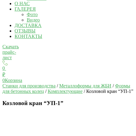
О НАС
ГАЛЕРЕЯ
Фото
Видео
ДОСТАВКА
ОТЗЫВЫ
КОНТАКТЫ
Скачать
прайс-
лист
0
₽
0
Корзина
Станки для производства
/
Металлоформы для ЖБИ
/
Формы
для бетонных колец
/
Комплектующие
/ Козловой кран “УП-1”
Козловой кран “УП-1”