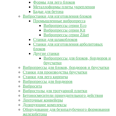
Формы для лего блоков
Металлоформы плиты укрепления
Бадьи для бетона
Вибростанки для изготовления блоков
Промышленные вибропресса
Вибропрессы серии Eco
Вибропрессы серии Kit
Вибропрессы серии Zilart
Станки для шлакоблоков
Станки для изготовления арболитовых
блоков
Другие станки
Вибропрессы для блоков, бордюров и
брусчатки
Вибропрессы для блоков, бордюров и брусчатки
Станки для производства брусчатки
Станки для лего кирпича
Вибропрессы для бордюров
Вибросита
Вибростолы для тротуарной плитки
Бетоносмесители принудительного действия
Ленточные конвейеры
Дозирующие комплексы
Оборудование для безопалубочного формования
железобетона