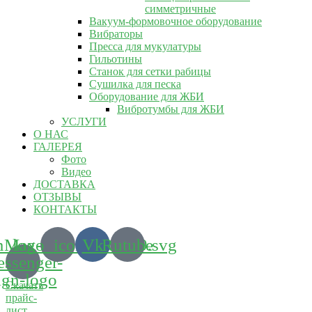
симметричные
Вакуум-формовочное оборудование
Вибраторы
Пресса для мукулатуры
Гильотины
Станок для сетки рабицы
Сушилка для песка
Оборудование для ЖБИ
Вибротумбы для ЖБИ
УСЛУГИ
О НАС
ГАЛЕРЕЯ
Фото
Видео
ДОСТАВКА
ОТЗЫВЫ
КОНТАКТЫ
m_logo_icon_186899.svg
Max-
Vk
Rutube
ssenger-
ign-logo
Скачать
прайс-
лист