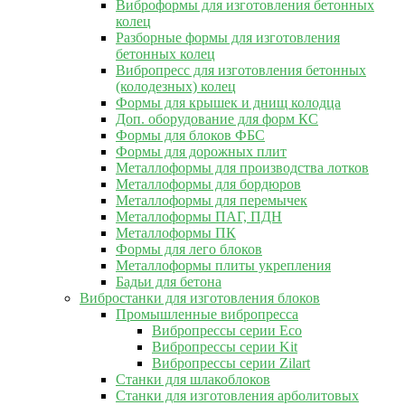
Виброформы для изготовления бетонных
колец
Разборные формы для изготовления
бетонных колец
Вибропресс для изготовления бетонных
(колодезных) колец
Формы для крышек и днищ колодца
Доп. оборудование для форм КС
Формы для блоков ФБС
Формы для дорожных плит
Металлоформы для производства лотков
Металлоформы для бордюров
Металлоформы для перемычек
Металлоформы ПАГ, ПДН
Металлоформы ПК
Формы для лего блоков
Металлоформы плиты укрепления
Бадьи для бетона
Вибростанки для изготовления блоков
Промышленные вибропресса
Вибропрессы серии Eco
Вибропрессы серии Kit
Вибропрессы серии Zilart
Станки для шлакоблоков
Станки для изготовления арболитовых