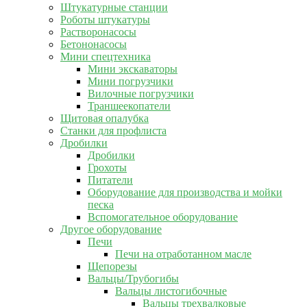
Штукатурные станции
Роботы штукатуры
Растворонасосы
Бетононасосы
Мини спецтехника
Мини экскаваторы
Мини погрузчики
Вилочные погрузчики
Траншеекопатели
Щитовая опалубка
Станки для профлиста
Дробилки
Дробилки
Грохоты
Питатели
Оборудование для производства и мойки
песка
Вспомогательное оборудование
Другое оборудование
Печи
Печи на отработанном масле
Щепорезы
Вальцы/Трубогибы
Вальцы листогибочные
Вальцы трехвалковые