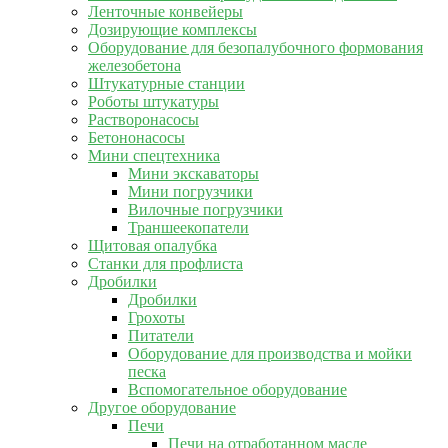
Ленточные конвейеры
Дозирующие комплексы
Оборудование для безопалубочного формования
железобетона
Штукатурные станции
Роботы штукатуры
Растворонасосы
Бетононасосы
Мини спецтехника
Мини экскаваторы
Мини погрузчики
Вилочные погрузчики
Траншеекопатели
Щитовая опалубка
Станки для профлиста
Дробилки
Дробилки
Грохоты
Питатели
Оборудование для производства и мойки
песка
Вспомогательное оборудование
Другое оборудование
Печи
Печи на отработанном масле