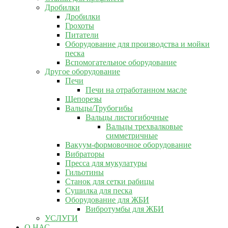
Дробилки
Дробилки
Грохоты
Питатели
Оборудование для производства и мойки
песка
Вспомогательное оборудование
Другое оборудование
Печи
Печи на отработанном масле
Щепорезы
Вальцы/Трубогибы
Вальцы листогибочные
Вальцы трехвалковые
симметричные
Вакуум-формовочное оборудование
Вибраторы
Пресса для мукулатуры
Гильотины
Станок для сетки рабицы
Сушилка для песка
Оборудование для ЖБИ
Вибротумбы для ЖБИ
УСЛУГИ
О НАС