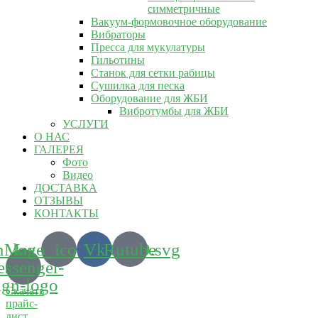
симметричные
Вакуум-формовочное оборудование
Вибраторы
Пресса для мукулатуры
Гильотины
Станок для сетки рабицы
Сушилка для песка
Оборудование для ЖБИ
Вибротумбы для ЖБИ
УСЛУГИ
О НАС
ГАЛЕРЕЯ
Фото
Видео
ДОСТАВКА
ОТЗЫВЫ
КОНТАКТЫ
m_logo_icon_186899.svg
Max-
Vk
Rutube
ssenger-
ign-logo
Скачать
прайс-
лист