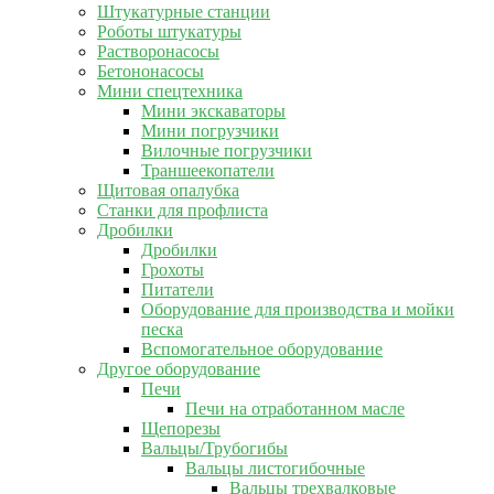
Штукатурные станции
Роботы штукатуры
Растворонасосы
Бетононасосы
Мини спецтехника
Мини экскаваторы
Мини погрузчики
Вилочные погрузчики
Траншеекопатели
Щитовая опалубка
Станки для профлиста
Дробилки
Дробилки
Грохоты
Питатели
Оборудование для производства и мойки
песка
Вспомогательное оборудование
Другое оборудование
Печи
Печи на отработанном масле
Щепорезы
Вальцы/Трубогибы
Вальцы листогибочные
Вальцы трехвалковые