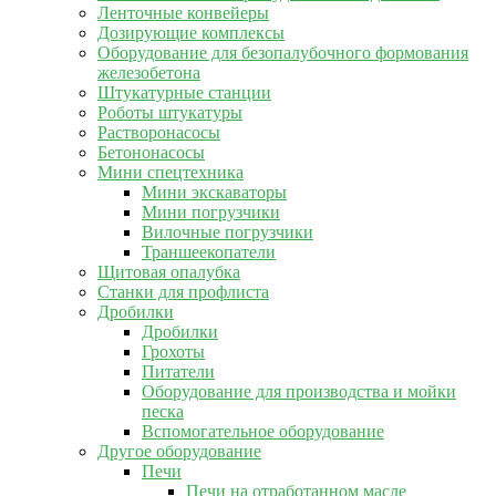
Ленточные конвейеры
Дозирующие комплексы
Оборудование для безопалубочного формования
железобетона
Штукатурные станции
Роботы штукатуры
Растворонасосы
Бетононасосы
Мини спецтехника
Мини экскаваторы
Мини погрузчики
Вилочные погрузчики
Траншеекопатели
Щитовая опалубка
Станки для профлиста
Дробилки
Дробилки
Грохоты
Питатели
Оборудование для производства и мойки
песка
Вспомогательное оборудование
Другое оборудование
Печи
Печи на отработанном масле