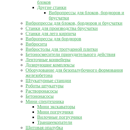
блоков
Другие станки
Вибропрессы для блоков, бордюров и
брусчатки
Вибропрессы для блоков, бордюров и брусчатки
Станки для производства брусчатки
Станки для лего кирпича
Вибропрессы для бордюров
Вибросита
Вибростолы для тротуарной плитки
Бетоносмесители принудительного действия
Ленточные конвейеры
Дозирующие комплексы
Оборудование для безопалубочного формования
железобетона
Штукатурные станции
Роботы штукатуры
Растворонасосы
Бетононасосы
Мини спецтехника
Мини экскаваторы
Мини погрузчики
Вилочные погрузчики
Траншеекопатели
Щитовая опалубка