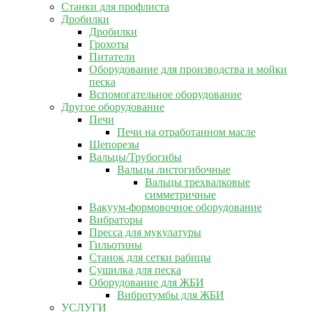
Станки для профлиста
Дробилки
Дробилки
Грохоты
Питатели
Оборудование для производства и мойки
песка
Вспомогательное оборудование
Другое оборудование
Печи
Печи на отработанном масле
Щепорезы
Вальцы/Трубогибы
Вальцы листогибочные
Вальцы трехвалковые
симметричные
Вакуум-формовочное оборудование
Вибраторы
Пресса для мукулатуры
Гильотины
Станок для сетки рабицы
Сушилка для песка
Оборудование для ЖБИ
Вибротумбы для ЖБИ
УСЛУГИ