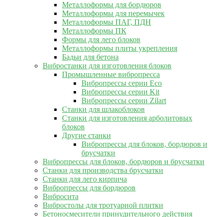
Металлоформы для бордюров
Металлоформы для перемычек
Металлоформы ПАГ, ПДН
Металлоформы ПК
Формы для лего блоков
Металлоформы плиты укрепления
Бадьи для бетона
Вибростанки для изготовления блоков
Промышленные вибропресса
Вибропрессы серии Eco
Вибропрессы серии Kit
Вибропрессы серии Zilart
Станки для шлакоблоков
Станки для изготовления арболитовых
блоков
Другие станки
Вибропрессы для блоков, бордюров и
брусчатки
Вибропрессы для блоков, бордюров и брусчатки
Станки для производства брусчатки
Станки для лего кирпича
Вибропрессы для бордюров
Вибросита
Вибростолы для тротуарной плитки
Бетоносмесители принудительного действия