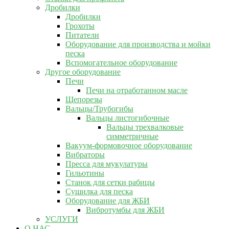
Дробилки
Дробилки
Грохоты
Питатели
Оборудование для производства и мойки
песка
Вспомогательное оборудование
Другое оборудование
Печи
Печи на отработанном масле
Щепорезы
Вальцы/Трубогибы
Вальцы листогибочные
Вальцы трехвалковые
симметричные
Вакуум-формовочное оборудование
Вибраторы
Пресса для мукулатуры
Гильотины
Станок для сетки рабицы
Сушилка для песка
Оборудование для ЖБИ
Вибротумбы для ЖБИ
УСЛУГИ
О НАС