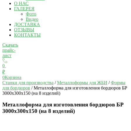
О НАС
ГАЛЕРЕЯ
Фото
Видео
ДОСТАВКА
ОТЗЫВЫ
КОНТАКТЫ
Скачать
прайс-
лист
0
₽
0
Корзина
Станки для производства
/
Металлоформы для ЖБИ
/
Формы
для бордюров
/ Металлоформа для изготовления бордюров БР
3000х300х150 (на 8 изделий)
Металлоформа для изготовления бордюров БР
3000х300х150 (на 8 изделий)