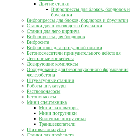
Другие станки
Вибропрессы для блоков, бордюров и
брусчатки
Вибропрессы для блоков, бордюров и брусчатки
Станки для производства брусчатки
Станки для лего кирпича
Вибропрессы для бордюров
Вибросита
Вибростолы для тротуарной плитки
Бетоносмесители принудительного действия
Ленточные конвейеры
Дозирующие комплексы
Оборудование для безопалубочного формования
железобетона
Штукатурные станции
Роботы штукатуры
Растворонасосы
Бетононасосы
Мини спецтехника
Мини экскаваторы
Мини погрузчики
Вилочные погрузчики
Траншеекопатели
Щитовая опалубка
Станки для профлиста