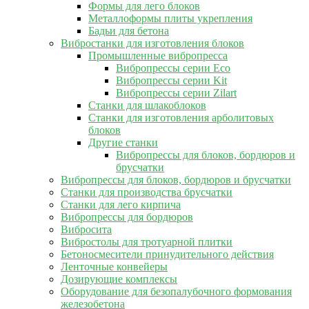
Формы для лего блоков
Металлоформы плиты укрепления
Бадьи для бетона
Вибростанки для изготовления блоков
Промышленные вибропресса
Вибропрессы серии Eco
Вибропрессы серии Kit
Вибропрессы серии Zilart
Станки для шлакоблоков
Станки для изготовления арболитовых
блоков
Другие станки
Вибропрессы для блоков, бордюров и
брусчатки
Вибропрессы для блоков, бордюров и брусчатки
Станки для производства брусчатки
Станки для лего кирпича
Вибропрессы для бордюров
Вибросита
Вибростолы для тротуарной плитки
Бетоносмесители принудительного действия
Ленточные конвейеры
Дозирующие комплексы
Оборудование для безопалубочного формования
железобетона