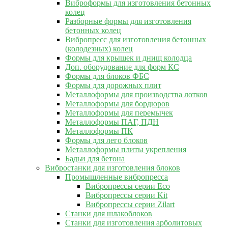
Виброформы для изготовления бетонных
колец
Разборные формы для изготовления
бетонных колец
Вибропресс для изготовления бетонных
(колодезных) колец
Формы для крышек и днищ колодца
Доп. оборудование для форм КС
Формы для блоков ФБС
Формы для дорожных плит
Металлоформы для производства лотков
Металлоформы для бордюров
Металлоформы для перемычек
Металлоформы ПАГ, ПДН
Металлоформы ПК
Формы для лего блоков
Металлоформы плиты укрепления
Бадьи для бетона
Вибростанки для изготовления блоков
Промышленные вибропресса
Вибропрессы серии Eco
Вибропрессы серии Kit
Вибропрессы серии Zilart
Станки для шлакоблоков
Станки для изготовления арболитовых