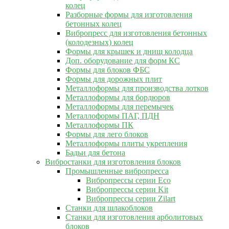
колец
Разборные формы для изготовления
бетонных колец
Вибропресс для изготовления бетонных
(колодезных) колец
Формы для крышек и днищ колодца
Доп. оборудование для форм КС
Формы для блоков ФБС
Формы для дорожных плит
Металлоформы для производства лотков
Металлоформы для бордюров
Металлоформы для перемычек
Металлоформы ПАГ, ПДН
Металлоформы ПК
Формы для лего блоков
Металлоформы плиты укрепления
Бадьи для бетона
Вибростанки для изготовления блоков
Промышленные вибропресса
Вибропрессы серии Eco
Вибропрессы серии Kit
Вибропрессы серии Zilart
Станки для шлакоблоков
Станки для изготовления арболитовых
блоков