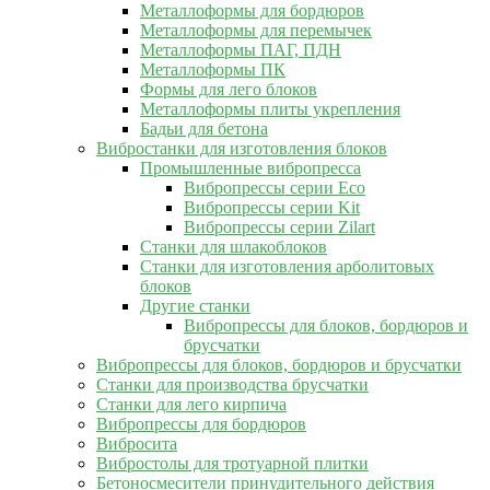
Металлоформы для бордюров
Металлоформы для перемычек
Металлоформы ПАГ, ПДН
Металлоформы ПК
Формы для лего блоков
Металлоформы плиты укрепления
Бадьи для бетона
Вибростанки для изготовления блоков
Промышленные вибропресса
Вибропрессы серии Eco
Вибропрессы серии Kit
Вибропрессы серии Zilart
Станки для шлакоблоков
Станки для изготовления арболитовых
блоков
Другие станки
Вибропрессы для блоков, бордюров и
брусчатки
Вибропрессы для блоков, бордюров и брусчатки
Станки для производства брусчатки
Станки для лего кирпича
Вибропрессы для бордюров
Вибросита
Вибростолы для тротуарной плитки
Бетоносмесители принудительного действия