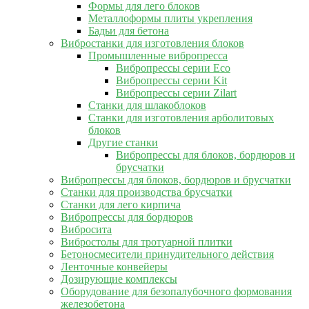
Формы для лего блоков
Металлоформы плиты укрепления
Бадьи для бетона
Вибростанки для изготовления блоков
Промышленные вибропресса
Вибропрессы серии Eco
Вибропрессы серии Kit
Вибропрессы серии Zilart
Станки для шлакоблоков
Станки для изготовления арболитовых
блоков
Другие станки
Вибропрессы для блоков, бордюров и
брусчатки
Вибропрессы для блоков, бордюров и брусчатки
Станки для производства брусчатки
Станки для лего кирпича
Вибропрессы для бордюров
Вибросита
Вибростолы для тротуарной плитки
Бетоносмесители принудительного действия
Ленточные конвейеры
Дозирующие комплексы
Оборудование для безопалубочного формования
железобетона