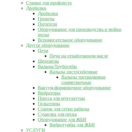
Станки для профлиста
Дробилки
Дробилки
Грохоты
Питатели
Оборудование для производства и мойки
песка
Вспомогательное оборудование
Другое оборудование
Печи
Печи на отработанном масле
Щепорезы
Вальцы/Трубогибы
Вальцы листогибочные
Вальцы трехвалковые
симметричные
Вакуум-формовочное оборудование
Вибраторы
Пресса для мукулатуры
Гильотины
Станок для сетки рабицы
Сушилка для песка
Оборудование для ЖБИ
Вибротумбы для ЖБИ
УСЛУГИ