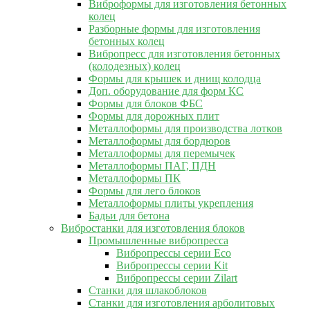
Виброформы для изготовления бетонных
колец
Разборные формы для изготовления
бетонных колец
Вибропресс для изготовления бетонных
(колодезных) колец
Формы для крышек и днищ колодца
Доп. оборудование для форм КС
Формы для блоков ФБС
Формы для дорожных плит
Металлоформы для производства лотков
Металлоформы для бордюров
Металлоформы для перемычек
Металлоформы ПАГ, ПДН
Металлоформы ПК
Формы для лего блоков
Металлоформы плиты укрепления
Бадьи для бетона
Вибростанки для изготовления блоков
Промышленные вибропресса
Вибропрессы серии Eco
Вибропрессы серии Kit
Вибропрессы серии Zilart
Станки для шлакоблоков
Станки для изготовления арболитовых