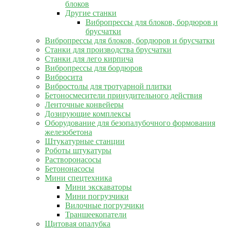
блоков
Другие станки
Вибропрессы для блоков, бордюров и
брусчатки
Вибропрессы для блоков, бордюров и брусчатки
Станки для производства брусчатки
Станки для лего кирпича
Вибропрессы для бордюров
Вибросита
Вибростолы для тротуарной плитки
Бетоносмесители принудительного действия
Ленточные конвейеры
Дозирующие комплексы
Оборудование для безопалубочного формования
железобетона
Штукатурные станции
Роботы штукатуры
Растворонасосы
Бетононасосы
Мини спецтехника
Мини экскаваторы
Мини погрузчики
Вилочные погрузчики
Траншеекопатели
Щитовая опалубка