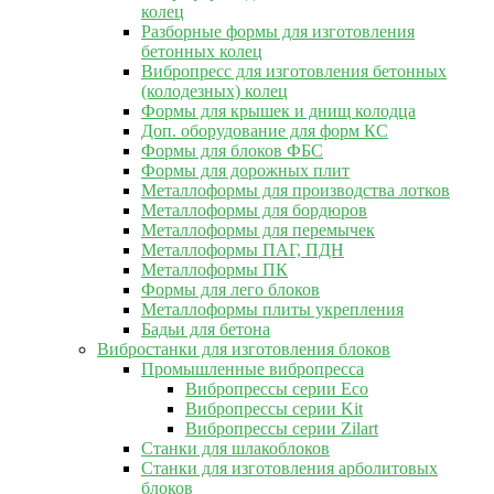
колец
Разборные формы для изготовления
бетонных колец
Вибропресс для изготовления бетонных
(колодезных) колец
Формы для крышек и днищ колодца
Доп. оборудование для форм КС
Формы для блоков ФБС
Формы для дорожных плит
Металлоформы для производства лотков
Металлоформы для бордюров
Металлоформы для перемычек
Металлоформы ПАГ, ПДН
Металлоформы ПК
Формы для лего блоков
Металлоформы плиты укрепления
Бадьи для бетона
Вибростанки для изготовления блоков
Промышленные вибропресса
Вибропрессы серии Eco
Вибропрессы серии Kit
Вибропрессы серии Zilart
Станки для шлакоблоков
Станки для изготовления арболитовых
блоков