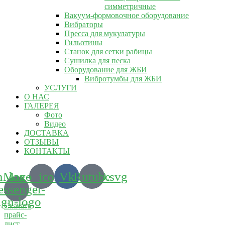
симметричные
Вакуум-формовочное оборудование
Вибраторы
Пресса для мукулатуры
Гильотины
Станок для сетки рабицы
Сушилка для песка
Оборудование для ЖБИ
Вибротумбы для ЖБИ
УСЛУГИ
О НАС
ГАЛЕРЕЯ
Фото
Видео
ДОСТАВКА
ОТЗЫВЫ
КОНТАКТЫ
m_logo_icon_186899.svg
Max-
Vk
Rutube
ssenger-
ign-logo
Скачать
прайс-
лист