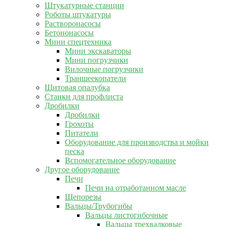
Штукатурные станции
Роботы штукатуры
Растворонасосы
Бетононасосы
Мини спецтехника
Мини экскаваторы
Мини погрузчики
Вилочные погрузчики
Траншеекопатели
Щитовая опалубка
Станки для профлиста
Дробилки
Дробилки
Грохоты
Питатели
Оборудование для производства и мойки
песка
Вспомогательное оборудование
Другое оборудование
Печи
Печи на отработанном масле
Щепорезы
Вальцы/Трубогибы
Вальцы листогибочные
Вальцы трехвалковые