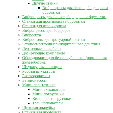
Другие станки
Вибропрессы для блоков, бордюров и
брусчатки
Вибропрессы для блоков, бордюров и брусчатки
Станки для производства брусчатки
Станки для лего кирпича
Вибропрессы для бордюров
Вибросита
Вибростолы для тротуарной плитки
Бетоносмесители принудительного действия
Ленточные конвейеры
Дозирующие комплексы
Оборудование для безопалубочного формования
железобетона
Штукатурные станции
Роботы штукатуры
Растворонасосы
Бетононасосы
Мини спецтехника
Мини экскаваторы
Мини погрузчики
Вилочные погрузчики
Траншеекопатели
Щитовая опалубка
Станки для профлиста