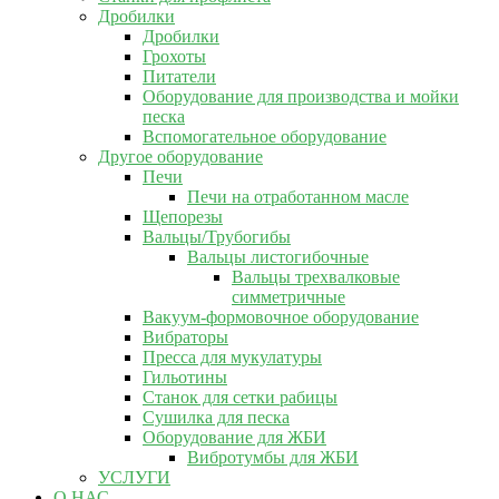
Дробилки
Дробилки
Грохоты
Питатели
Оборудование для производства и мойки
песка
Вспомогательное оборудование
Другое оборудование
Печи
Печи на отработанном масле
Щепорезы
Вальцы/Трубогибы
Вальцы листогибочные
Вальцы трехвалковые
симметричные
Вакуум-формовочное оборудование
Вибраторы
Пресса для мукулатуры
Гильотины
Станок для сетки рабицы
Сушилка для песка
Оборудование для ЖБИ
Вибротумбы для ЖБИ
УСЛУГИ
О НАС