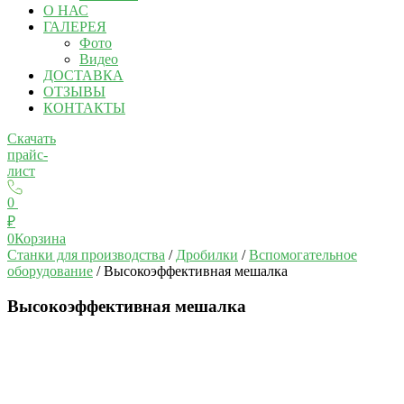
О НАС
ГАЛЕРЕЯ
Фото
Видео
ДОСТАВКА
ОТЗЫВЫ
КОНТАКТЫ
Скачать
прайс-
лист
0
₽
0
Корзина
Станки для производства
/
Дробилки
/
Вспомогательное
оборудование
/ Высокоэффективная мешалка
Высокоэффективная мешалка