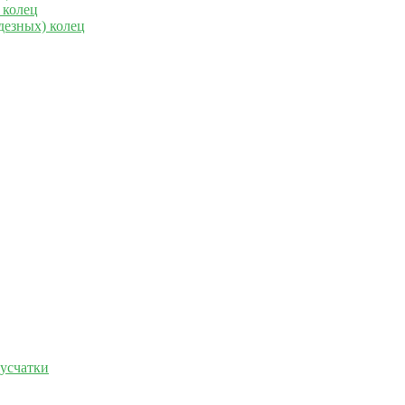
 колец
дезных) колец
русчатки