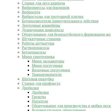
Станки для лего кирпича
Вибропрессы для бордюров
Вибросита
Вибростолы для тротуарной плитки
Бетоносмесители принудительного действия
Ленточные конвейеры
Дозирующие комплексы
Оборудование для безопалубочного формования же
Штукатурные станции
Роботы штукатуры
Растворонасосы
Бетононасосы
Мини спецтехника
Мини экскаваторы
Мини погрузчики
Вилочные погрузчики
Траншеекопатели
Щитовая опалубка
Станки для профлиста
Дробилки
Дробилки
Грохоты
Питатели
Оборудование для производства и мойки песк
Вспомогательное оборудование