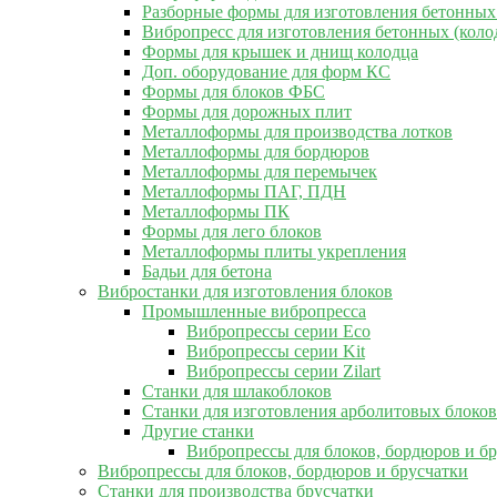
Разборные формы для изготовления бетонных
Вибропресс для изготовления бетонных (коло
Формы для крышек и днищ колодца
Доп. оборудование для форм КС
Формы для блоков ФБС
Формы для дорожных плит
Металлоформы для производства лотков
Металлоформы для бордюров
Металлоформы для перемычек
Металлоформы ПАГ, ПДН
Металлоформы ПК
Формы для лего блоков
Металлоформы плиты укрепления
Бадьи для бетона
Вибростанки для изготовления блоков
Промышленные вибропресса
Вибропрессы серии Eco
Вибропрессы серии Kit
Вибропрессы серии Zilart
Станки для шлакоблоков
Станки для изготовления арболитовых блоков
Другие станки
Вибропрессы для блоков, бордюров и б
Вибропрессы для блоков, бордюров и брусчатки
Станки для производства брусчатки