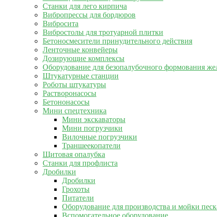
Станки для лего кирпича
Вибропрессы для бордюров
Вибросита
Вибростолы для тротуарной плитки
Бетоносмесители принудительного действия
Ленточные конвейеры
Дозирующие комплексы
Оборудование для безопалубочного формования же
Штукатурные станции
Роботы штукатуры
Растворонасосы
Бетононасосы
Мини спецтехника
Мини экскаваторы
Мини погрузчики
Вилочные погрузчики
Траншеекопатели
Щитовая опалубка
Станки для профлиста
Дробилки
Дробилки
Грохоты
Питатели
Оборудование для производства и мойки песк
Вспомогательное оборудование