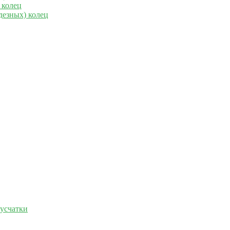
 колец
дезных) колец
русчатки