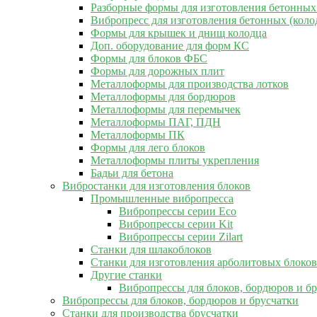
Разборные формы для изготовления бетонных
Вибропресс для изготовления бетонных (коло
Формы для крышек и днищ колодца
Доп. оборудование для форм КС
Формы для блоков ФБС
Формы для дорожных плит
Металлоформы для производства лотков
Металлоформы для бордюров
Металлоформы для перемычек
Металлоформы ПАГ, ПДН
Металлоформы ПК
Формы для лего блоков
Металлоформы плиты укрепления
Бадьи для бетона
Вибростанки для изготовления блоков
Промышленные вибропресса
Вибропрессы серии Eco
Вибропрессы серии Kit
Вибропрессы серии Zilart
Станки для шлакоблоков
Станки для изготовления арболитовых блоков
Другие станки
Вибропрессы для блоков, бордюров и б
Вибропрессы для блоков, бордюров и брусчатки
Станки для производства брусчатки