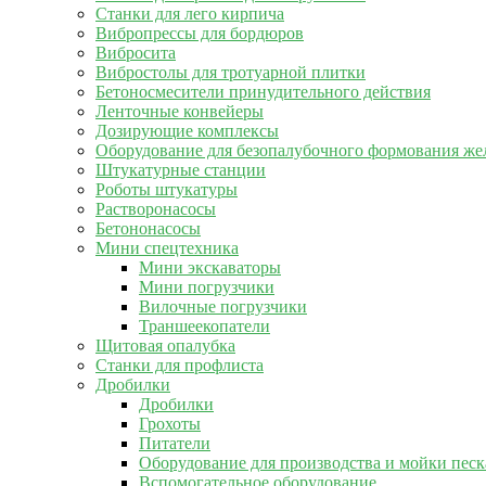
Станки для лего кирпича
Вибропрессы для бордюров
Вибросита
Вибростолы для тротуарной плитки
Бетоносмесители принудительного действия
Ленточные конвейеры
Дозирующие комплексы
Оборудование для безопалубочного формования же
Штукатурные станции
Роботы штукатуры
Растворонасосы
Бетононасосы
Мини спецтехника
Мини экскаваторы
Мини погрузчики
Вилочные погрузчики
Траншеекопатели
Щитовая опалубка
Станки для профлиста
Дробилки
Дробилки
Грохоты
Питатели
Оборудование для производства и мойки песк
Вспомогательное оборудование