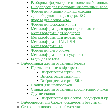
Разборные формы для изготовления бетонных
Вибропресс для изготовления бетонных (коло
Формы для крышек и днищ колодца
Доп. оборудование для форм КС
Формы для блоков ФБС
Формы для дорожных плит
Металлоформы для производства лотков
Металлоформы для бордюров
Металлоформы для перемычек
Металлоформы ПАГ, ПДН
Металлоформы ПК
Формы для лего блоков
Металлоформы плиты укрепления
Бадьи для бетона
Вибростанки для изготовления блоков
Промышленные вибропресса
Вибропрессы серии Eco
Вибропрессы серии Kit
Вибропрессы серии Zilart
Станки для шлакоблоков
Станки для изготовления арболитовых блоков
Другие станки
Вибропрессы для блоков, бордюров и б
Вибропрессы для блоков, бордюров и брусчатки
Станки для производства брусчатки