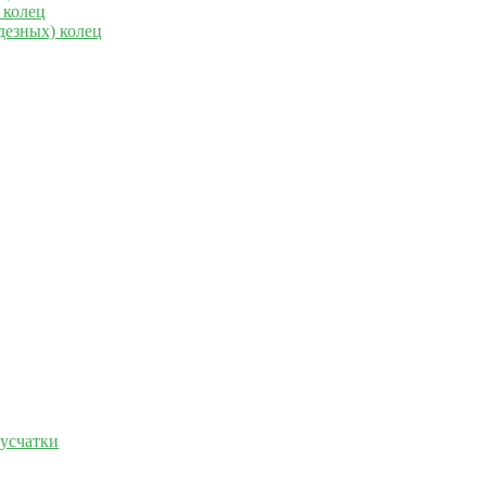
 колец
дезных) колец
русчатки