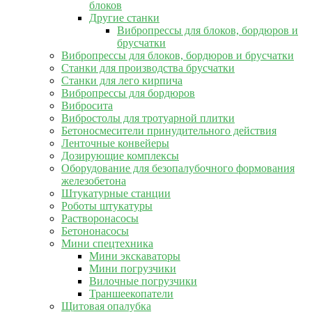
блоков
Другие станки
Вибропрессы для блоков, бордюров и
брусчатки
Вибропрессы для блоков, бордюров и брусчатки
Станки для производства брусчатки
Станки для лего кирпича
Вибропрессы для бордюров
Вибросита
Вибростолы для тротуарной плитки
Бетоносмесители принудительного действия
Ленточные конвейеры
Дозирующие комплексы
Оборудование для безопалубочного формования
железобетона
Штукатурные станции
Роботы штукатуры
Растворонасосы
Бетононасосы
Мини спецтехника
Мини экскаваторы
Мини погрузчики
Вилочные погрузчики
Траншеекопатели
Щитовая опалубка