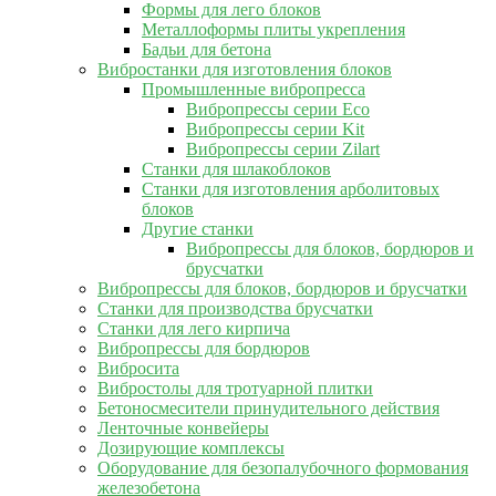
Формы для лего блоков
Металлоформы плиты укрепления
Бадьи для бетона
Вибростанки для изготовления блоков
Промышленные вибропресса
Вибропрессы серии Eco
Вибропрессы серии Kit
Вибропрессы серии Zilart
Станки для шлакоблоков
Станки для изготовления арболитовых
блоков
Другие станки
Вибропрессы для блоков, бордюров и
брусчатки
Вибропрессы для блоков, бордюров и брусчатки
Станки для производства брусчатки
Станки для лего кирпича
Вибропрессы для бордюров
Вибросита
Вибростолы для тротуарной плитки
Бетоносмесители принудительного действия
Ленточные конвейеры
Дозирующие комплексы
Оборудование для безопалубочного формования
железобетона