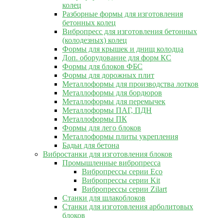
колец
Разборные формы для изготовления
бетонных колец
Вибропресс для изготовления бетонных
(колодезных) колец
Формы для крышек и днищ колодца
Доп. оборудование для форм КС
Формы для блоков ФБС
Формы для дорожных плит
Металлоформы для производства лотков
Металлоформы для бордюров
Металлоформы для перемычек
Металлоформы ПАГ, ПДН
Металлоформы ПК
Формы для лего блоков
Металлоформы плиты укрепления
Бадьи для бетона
Вибростанки для изготовления блоков
Промышленные вибропресса
Вибропрессы серии Eco
Вибропрессы серии Kit
Вибропрессы серии Zilart
Станки для шлакоблоков
Станки для изготовления арболитовых
блоков