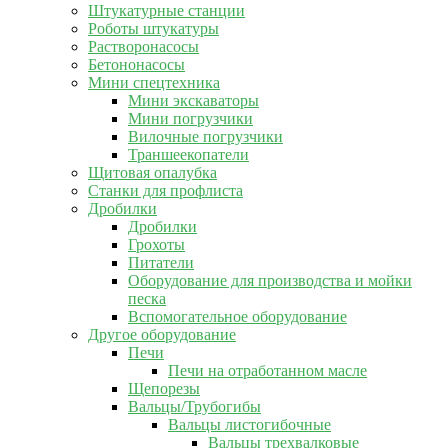
Штукатурные станции
Роботы штукатуры
Растворонасосы
Бетононасосы
Мини спецтехника
Мини экскаваторы
Мини погрузчики
Вилочные погрузчики
Траншеекопатели
Щитовая опалубка
Станки для профлиста
Дробилки
Дробилки
Грохоты
Питатели
Оборудование для производства и мойки
песка
Вспомогательное оборудование
Другое оборудование
Печи
Печи на отработанном масле
Щепорезы
Вальцы/Трубогибы
Вальцы листогибочные
Вальцы трехвалковые