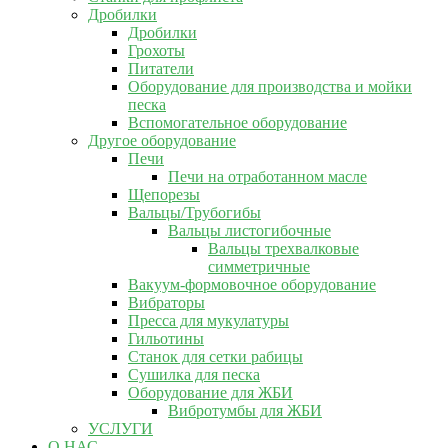
Дробилки
Дробилки
Грохоты
Питатели
Оборудование для производства и мойки
песка
Вспомогательное оборудование
Другое оборудование
Печи
Печи на отработанном масле
Щепорезы
Вальцы/Трубогибы
Вальцы листогибочные
Вальцы трехвалковые
симметричные
Вакуум-формовочное оборудование
Вибраторы
Пресса для мукулатуры
Гильотины
Станок для сетки рабицы
Сушилка для песка
Оборудование для ЖБИ
Вибротумбы для ЖБИ
УСЛУГИ
О НАС