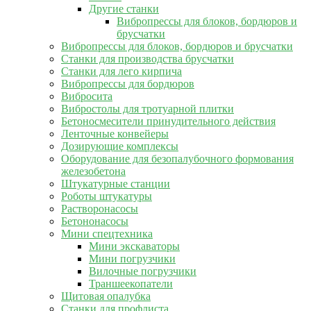
Другие станки
Вибропрессы для блоков, бордюров и
брусчатки
Вибропрессы для блоков, бордюров и брусчатки
Станки для производства брусчатки
Станки для лего кирпича
Вибропрессы для бордюров
Вибросита
Вибростолы для тротуарной плитки
Бетоносмесители принудительного действия
Ленточные конвейеры
Дозирующие комплексы
Оборудование для безопалубочного формования
железобетона
Штукатурные станции
Роботы штукатуры
Растворонасосы
Бетононасосы
Мини спецтехника
Мини экскаваторы
Мини погрузчики
Вилочные погрузчики
Траншеекопатели
Щитовая опалубка
Станки для профлиста