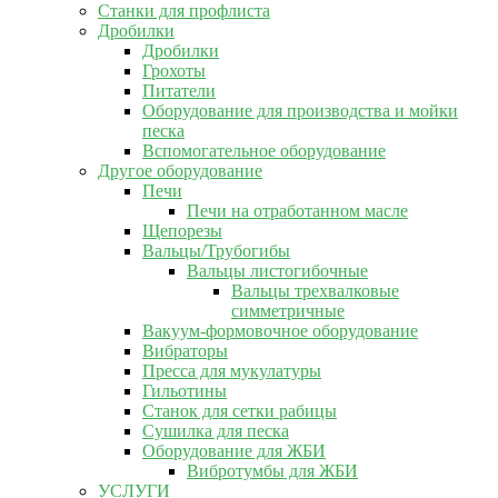
Станки для профлиста
Дробилки
Дробилки
Грохоты
Питатели
Оборудование для производства и мойки
песка
Вспомогательное оборудование
Другое оборудование
Печи
Печи на отработанном масле
Щепорезы
Вальцы/Трубогибы
Вальцы листогибочные
Вальцы трехвалковые
симметричные
Вакуум-формовочное оборудование
Вибраторы
Пресса для мукулатуры
Гильотины
Станок для сетки рабицы
Сушилка для песка
Оборудование для ЖБИ
Вибротумбы для ЖБИ
УСЛУГИ