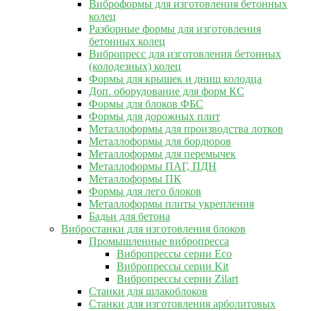
Виброформы для изготовления бетонных
колец
Разборные формы для изготовления
бетонных колец
Вибропресс для изготовления бетонных
(колодезных) колец
Формы для крышек и днищ колодца
Доп. оборудование для форм КС
Формы для блоков ФБС
Формы для дорожных плит
Металлоформы для производства лотков
Металлоформы для бордюров
Металлоформы для перемычек
Металлоформы ПАГ, ПДН
Металлоформы ПК
Формы для лего блоков
Металлоформы плиты укрепления
Бадьи для бетона
Вибростанки для изготовления блоков
Промышленные вибропресса
Вибропрессы серии Eco
Вибропрессы серии Kit
Вибропрессы серии Zilart
Станки для шлакоблоков
Станки для изготовления арболитовых