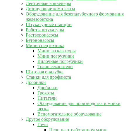
Ленточные конвейеры
Дозирующие комплексы
Оборудование для безопалубочного формования
железобетона
Штукатурные станции
Роботы штукатуры
Растворонасосы
Бетононасосы
Мини спецтехника
Мини экскаваторы
Мини погрузчики
Вилочные погрузчики
Траншеекопатели
Щитовая опалубка
Станки для профлиста
Дробилки
Дробилки
Грохоты
Питатели
Оборудование для производства и мойки
песка
Вспомогательное оборудование
Другое оборудование
Печи
Печи на отработанном масле