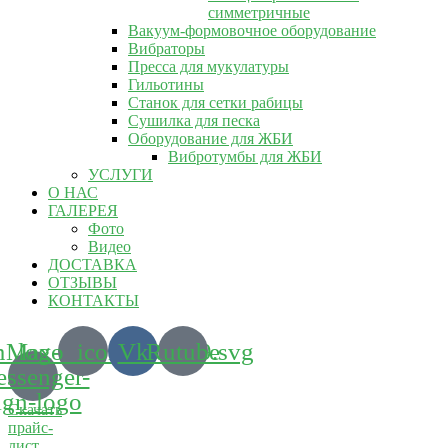
симметричные
Вакуум-формовочное оборудование
Вибраторы
Пресса для мукулатуры
Гильотины
Станок для сетки рабицы
Сушилка для песка
Оборудование для ЖБИ
Вибротумбы для ЖБИ
УСЛУГИ
О НАС
ГАЛЕРЕЯ
Фото
Видео
ДОСТАВКА
ОТЗЫВЫ
КОНТАКТЫ
m_logo_icon_186899.svg
Max-
Vk
Rutube
ssenger-
ign-logo
Скачать
прайс-
лист