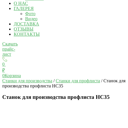
О НАС
ГАЛЕРЕЯ
Фото
Видео
ДОСТАВКА
ОТЗЫВЫ
КОНТАКТЫ
Скачать
прайс-
лист
0
₽
0
Корзина
Станки для производства
/
Станки для профлиста
/ Станок для
производства профлиста HС35
Станок для производства профлиста HС35