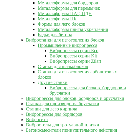
Металлоформы для бордюров
Металлоформы для перемычек
Металлоформы ПАГ, ПДН
Металлоформы ПК
Формы для лего блоков
Металлоформы плиты укрепления
Бадьи для бетона
Вибростанки для изготовления блоков
Промышленные вибропресса
Вибропрессы серии Eco
Вибропрессы серии Kit
Вибропрессы серии Zilart
Станки для шлакоблоков
Станки для изготовления арболитовых
блоков
Другие станки
Вибропрессы для блоков, бордюров и
брусчатки
Вибропрессы для блоков, бордюров и брусчатки
Станки для производства брусчатки
Станки для лего кирпича
Вибропрессы для бордюров
Вибросита
Вибростолы для тротуарной плитки
Бетоносмесители принудительного действия