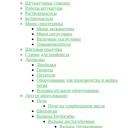
Штукатурные станции
Роботы штукатуры
Растворонасосы
Бетононасосы
Мини спецтехника
Мини экскаваторы
Мини погрузчики
Вилочные погрузчики
Траншеекопатели
Щитовая опалубка
Станки для профлиста
Дробилки
Дробилки
Грохоты
Питатели
Оборудование для производства и мойки
песка
Вспомогательное оборудование
Другое оборудование
Печи
Печи на отработанном масле
Щепорезы
Вальцы/Трубогибы
Вальцы листогибочные
Вальцы трехвалковые