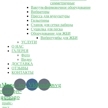
симметричные
Вакуум-формовочное оборудование
Вибраторы
Пресса для мукулатуры
Гильотины
Станок для сетки рабицы
Сушилка для песка
Оборудование для ЖБИ
Вибротумбы для ЖБИ
УСЛУГИ
О НАС
ГАЛЕРЕЯ
Фото
Видео
ДОСТАВКА
ОТЗЫВЫ
КОНТАКТЫ
m_logo_icon_186899.svg
Max-
Vk
Rutube
ssenger-
ign-logo
Скачать
прайс-
лист