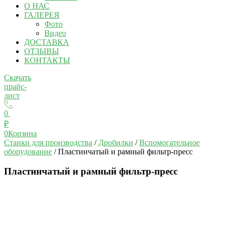
О НАС
ГАЛЕРЕЯ
Фото
Видео
ДОСТАВКА
ОТЗЫВЫ
КОНТАКТЫ
Скачать
прайс-
лист
0
₽
0
Корзина
Станки для производства
/
Дробилки
/
Вспомогательное
оборудование
/ Пластинчатый и рамный фильтр-пресс
Пластинчатый и рамный фильтр-пресс