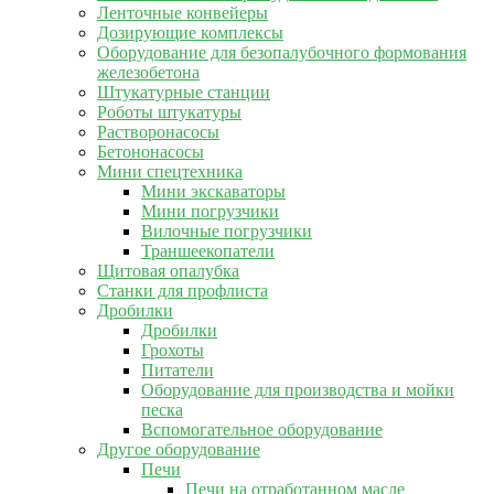
Ленточные конвейеры
Дозирующие комплексы
Оборудование для безопалубочного формования
железобетона
Штукатурные станции
Роботы штукатуры
Растворонасосы
Бетононасосы
Мини спецтехника
Мини экскаваторы
Мини погрузчики
Вилочные погрузчики
Траншеекопатели
Щитовая опалубка
Станки для профлиста
Дробилки
Дробилки
Грохоты
Питатели
Оборудование для производства и мойки
песка
Вспомогательное оборудование
Другое оборудование
Печи
Печи на отработанном масле