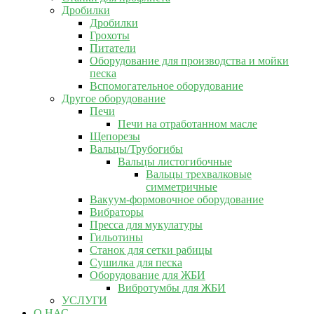
Дробилки
Дробилки
Грохоты
Питатели
Оборудование для производства и мойки
песка
Вспомогательное оборудование
Другое оборудование
Печи
Печи на отработанном масле
Щепорезы
Вальцы/Трубогибы
Вальцы листогибочные
Вальцы трехвалковые
симметричные
Вакуум-формовочное оборудование
Вибраторы
Пресса для мукулатуры
Гильотины
Станок для сетки рабицы
Сушилка для песка
Оборудование для ЖБИ
Вибротумбы для ЖБИ
УСЛУГИ
О НАС