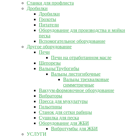
Станки для профлиста
Дробилки
Дробилки
Грохоты
Питатели
Оборудование для производства и мойки
песка
Вспомогательное оборудование
Другое оборудование
Печи
Печи на отработанном масле
Щепорезы
Вальцы/Трубогибы
Вальцы листогибочные
Вальцы трехвалковые
симметричные
Вакуум-формовочное оборудование
Вибраторы
Пресса для мукулатуры
Гильотины
Станок для сетки рабицы
Сушилка для песка
Оборудование для ЖБИ
Вибротумбы для ЖБИ
УСЛУГИ