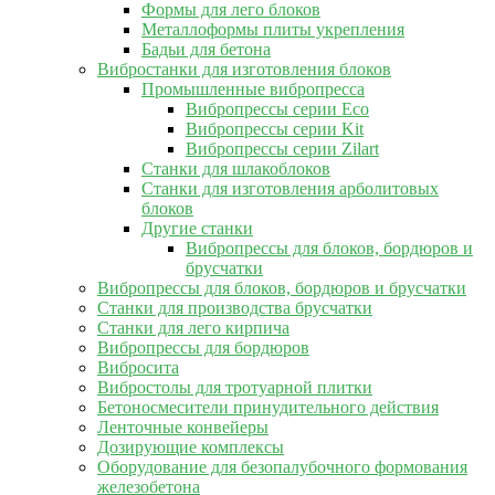
Формы для лего блоков
Металлоформы плиты укрепления
Бадьи для бетона
Вибростанки для изготовления блоков
Промышленные вибропресса
Вибропрессы серии Eco
Вибропрессы серии Kit
Вибропрессы серии Zilart
Станки для шлакоблоков
Станки для изготовления арболитовых
блоков
Другие станки
Вибропрессы для блоков, бордюров и
брусчатки
Вибропрессы для блоков, бордюров и брусчатки
Станки для производства брусчатки
Станки для лего кирпича
Вибропрессы для бордюров
Вибросита
Вибростолы для тротуарной плитки
Бетоносмесители принудительного действия
Ленточные конвейеры
Дозирующие комплексы
Оборудование для безопалубочного формования
железобетона