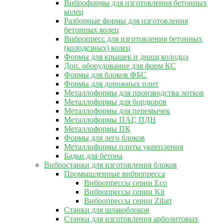
Виброформы для изготовления бетонных
колец
Разборные формы для изготовления
бетонных колец
Вибропресс для изготовления бетонных
(колодезных) колец
Формы для крышек и днищ колодца
Доп. оборудование для форм КС
Формы для блоков ФБС
Формы для дорожных плит
Металлоформы для производства лотков
Металлоформы для бордюров
Металлоформы для перемычек
Металлоформы ПАГ, ПДН
Металлоформы ПК
Формы для лего блоков
Металлоформы плиты укрепления
Бадьи для бетона
Вибростанки для изготовления блоков
Промышленные вибропресса
Вибропрессы серии Eco
Вибропрессы серии Kit
Вибропрессы серии Zilart
Станки для шлакоблоков
Станки для изготовления арболитовых