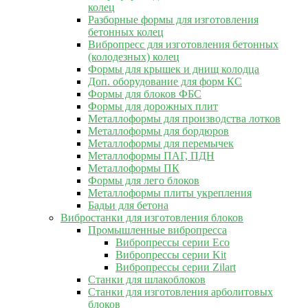
колец
Разборные формы для изготовления
бетонных колец
Вибропресс для изготовления бетонных
(колодезных) колец
Формы для крышек и днищ колодца
Доп. оборудование для форм КС
Формы для блоков ФБС
Формы для дорожных плит
Металлоформы для производства лотков
Металлоформы для бордюров
Металлоформы для перемычек
Металлоформы ПАГ, ПДН
Металлоформы ПК
Формы для лего блоков
Металлоформы плиты укрепления
Бадьи для бетона
Вибростанки для изготовления блоков
Промышленные вибропресса
Вибропрессы серии Eco
Вибропрессы серии Kit
Вибропрессы серии Zilart
Станки для шлакоблоков
Станки для изготовления арболитовых
блоков