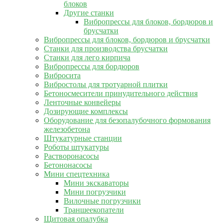
блоков
Другие станки
Вибропрессы для блоков, бордюров и
брусчатки
Вибропрессы для блоков, бордюров и брусчатки
Станки для производства брусчатки
Станки для лего кирпича
Вибропрессы для бордюров
Вибросита
Вибростолы для тротуарной плитки
Бетоносмесители принудительного действия
Ленточные конвейеры
Дозирующие комплексы
Оборудование для безопалубочного формования
железобетона
Штукатурные станции
Роботы штукатуры
Растворонасосы
Бетононасосы
Мини спецтехника
Мини экскаваторы
Мини погрузчики
Вилочные погрузчики
Траншеекопатели
Щитовая опалубка