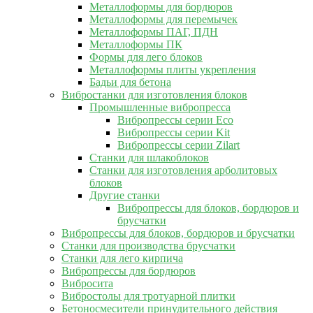
Металлоформы для бордюров
Металлоформы для перемычек
Металлоформы ПАГ, ПДН
Металлоформы ПК
Формы для лего блоков
Металлоформы плиты укрепления
Бадьи для бетона
Вибростанки для изготовления блоков
Промышленные вибропресса
Вибропрессы серии Eco
Вибропрессы серии Kit
Вибропрессы серии Zilart
Станки для шлакоблоков
Станки для изготовления арболитовых
блоков
Другие станки
Вибропрессы для блоков, бордюров и
брусчатки
Вибропрессы для блоков, бордюров и брусчатки
Станки для производства брусчатки
Станки для лего кирпича
Вибропрессы для бордюров
Вибросита
Вибростолы для тротуарной плитки
Бетоносмесители принудительного действия