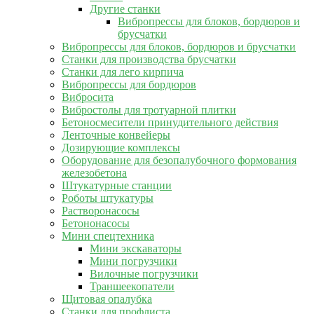
Другие станки
Вибропрессы для блоков, бордюров и
брусчатки
Вибропрессы для блоков, бордюров и брусчатки
Станки для производства брусчатки
Станки для лего кирпича
Вибропрессы для бордюров
Вибросита
Вибростолы для тротуарной плитки
Бетоносмесители принудительного действия
Ленточные конвейеры
Дозирующие комплексы
Оборудование для безопалубочного формования
железобетона
Штукатурные станции
Роботы штукатуры
Растворонасосы
Бетононасосы
Мини спецтехника
Мини экскаваторы
Мини погрузчики
Вилочные погрузчики
Траншеекопатели
Щитовая опалубка
Станки для профлиста