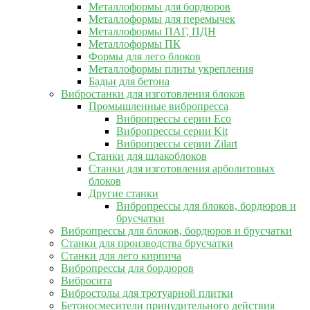
Металлоформы для бордюров
Металлоформы для перемычек
Металлоформы ПАГ, ПДН
Металлоформы ПК
Формы для лего блоков
Металлоформы плиты укрепления
Бадьи для бетона
Вибростанки для изготовления блоков
Промышленные вибропресса
Вибропрессы серии Eco
Вибропрессы серии Kit
Вибропрессы серии Zilart
Станки для шлакоблоков
Станки для изготовления арболитовых
блоков
Другие станки
Вибропрессы для блоков, бордюров и
брусчатки
Вибропрессы для блоков, бордюров и брусчатки
Станки для производства брусчатки
Станки для лего кирпича
Вибропрессы для бордюров
Вибросита
Вибростолы для тротуарной плитки
Бетоносмесители принудительного действия