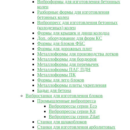
Виброформы для изготовления бетонных
колец
Разборные формы для изготовления
бетонных колец
Вибропресс для изготовления бетонных
(колодезных) колец
Формы для крышек и днищ колодца
Доп. оборудование для форм КС
Формы для блоков ФБС
Формы для дорожных плит
Металлоформы для производства лотков
Металлоформы для бордюров
Металлоформы для перемычек
Металлоформы ПАГ, ПДН
Металлоформы ПК
Формы для лего блоков
Металлоформы плиты укрепления
Бадьи для бетона
Вибростанки для изготовления блоков
Промышленные вибропресса
Вибропрессы серии Eco
Вибропрессы серии Kit
Вибропрессы серии Zilart
Станки для шлакоблоков
Станки для изготовления арболитовых