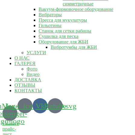
симметричные
Вакуум-формовочное оборудование
Вибраторы
Пресса для мукулатуры
Гильотины
Станок для сетки рабицы
Сушилка для песка
Оборудование для ЖБИ
Вибротумбы для ЖБИ
УСЛУГИ
О НАС
ГАЛЕРЕЯ
Фото
Видео
ДОСТАВКА
ОТЗЫВЫ
КОНТАКТЫ
m_logo_icon_186899.svg
Max-
Vk
Rutube
ssenger-
ign-logo
Скачать
прайс-
лист