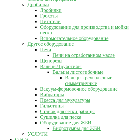
Дробилки
Дробилки
Грохоты
Питатели
Оборудование для производства и мойки
песка
Вспомогательное оборудование
Другое оборудование
Печи
Печи на отработанном масле
Щепорезы
Вальцы/Трубогибы
Вальцы листогибочные
Вальцы трехвалковые
симметричные
Вакуум-формовочное оборудование
Вибраторы
Пресса для мукулатуры
Гильотины
Станок для сетки рабицы
Сушилка для песка
Оборудование для ЖБИ
Вибротумбы для ЖБИ
УСЛУГИ
О НАС