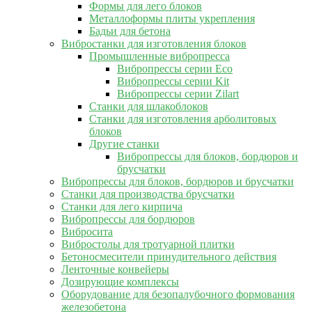
Формы для лего блоков
Металлоформы плиты укрепления
Бадьи для бетона
Вибростанки для изготовления блоков
Промышленные вибропресса
Вибропрессы серии Eco
Вибропрессы серии Kit
Вибропрессы серии Zilart
Станки для шлакоблоков
Станки для изготовления арболитовых
блоков
Другие станки
Вибропрессы для блоков, бордюров и
брусчатки
Вибропрессы для блоков, бордюров и брусчатки
Станки для производства брусчатки
Станки для лего кирпича
Вибропрессы для бордюров
Вибросита
Вибростолы для тротуарной плитки
Бетоносмесители принудительного действия
Ленточные конвейеры
Дозирующие комплексы
Оборудование для безопалубочного формования
железобетона