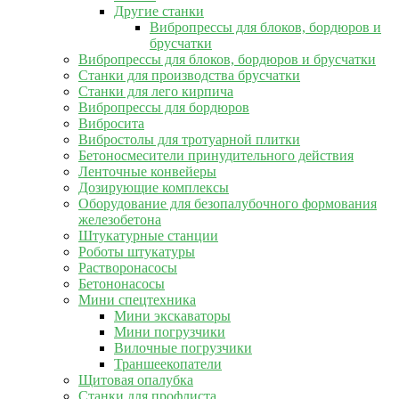
Другие станки
Вибропрессы для блоков, бордюров и
брусчатки
Вибропрессы для блоков, бордюров и брусчатки
Станки для производства брусчатки
Станки для лего кирпича
Вибропрессы для бордюров
Вибросита
Вибростолы для тротуарной плитки
Бетоносмесители принудительного действия
Ленточные конвейеры
Дозирующие комплексы
Оборудование для безопалубочного формования
железобетона
Штукатурные станции
Роботы штукатуры
Растворонасосы
Бетононасосы
Мини спецтехника
Мини экскаваторы
Мини погрузчики
Вилочные погрузчики
Траншеекопатели
Щитовая опалубка
Станки для профлиста