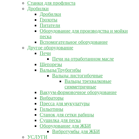
Станки для профлиста
Дробилки
Дробилки
Грохоты
Питатели
Оборудование для производства и мойки
песка
Вспомогательное оборудование
Другое оборудование
Печи
Печи на отработанном масле
Щепорезы
Вальцы/Трубогибы
Вальцы листогибочные
Вальцы трехвалковые
симметричные
Вакуум-формовочное оборудование
Вибраторы
Пресса для мукулатуры
Гильотины
Станок для сетки рабицы
Сушилка для песка
Оборудование для ЖБИ
Вибротумбы для ЖБИ
УСЛУГИ