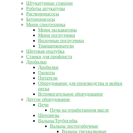
Штукатурные станции
Роботы штукатуры
Растворонасосы
Бетононасосы
Мини спецтехника
Мини экскаваторы
Мини погрузчики
Вилочные погрузчики
Траншеекопатели
Щитовая опалубка
Станки для профлиста
Дробилки
Дробилки
Грохоты
Питатели
Оборудование для производства и мойки
песка
Вспомогательное оборудование
Другое оборудование
Печи
Печи на отработанном масле
Щепорезы
Вальцы/Трубогибы
Вальцы листогибочные
Вальцы трехвалковые