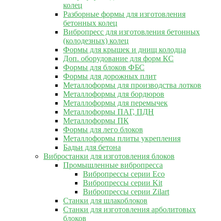
колец
Разборные формы для изготовления
бетонных колец
Вибропресс для изготовления бетонных
(колодезных) колец
Формы для крышек и днищ колодца
Доп. оборудование для форм КС
Формы для блоков ФБС
Формы для дорожных плит
Металлоформы для производства лотков
Металлоформы для бордюров
Металлоформы для перемычек
Металлоформы ПАГ, ПДН
Металлоформы ПК
Формы для лего блоков
Металлоформы плиты укрепления
Бадьи для бетона
Вибростанки для изготовления блоков
Промышленные вибропресса
Вибропрессы серии Eco
Вибропрессы серии Kit
Вибропрессы серии Zilart
Станки для шлакоблоков
Станки для изготовления арболитовых
блоков