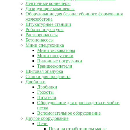
Ленточные конвейеры
Дозирующие комплексы
Оборудование для безопалубочного формования
железобетона
Штукатурные станции
Роботы штукатуры
Растворонасосы
Бетононасосы
Мини спецтехника
Мини экскаваторы
Мини погрузчики
Вилочные погрузчики
Траншеекопатели
Щитовая опалубка
Станки для профлиста
Дробилки
Дробилки
Грохоты
Питатели
Оборудование для производства и мойки
песка
Вспомогательное оборудование
Другое оборудование
Печи
Печи на отработанном масле