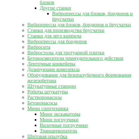
блоков
Другие станки
Вибропрессы для блоков, бордюров и
брусчатки
Вибропрессы для блоков, бордюров и брусчатки
Станки для производства брусчатки
Станки для лего кирпича
Вибропрессы для бордюров
Вибросита
Вибростолы для тротуарной плитки
Бетоносмесители принудительного действия
Ленточные конвейеры
Дозирующие комплексы
Оборудование для безопалубочного формования
железобетона
Штукатурные станции
Роботы штукатуры
Растворонасосы
Бетононасосы
Мини спецтехника
Мини экскаваторы
Мини погрузчики
Вилочные погрузчики
Траншеекопатели
Щитовая опалубка