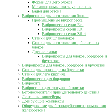
Формы для лего блоков
Металлоформы плиты укрепления
Бадьи для бетона
Вибростанки для изготовления блоков
Промышленные вибропресса
Вибропрессы серии Eco
Вибропрессы серии Kit
Вибропрессы серии Zilart
Станки для шлакоблоков
Станки для изготовления арболитовых
блоков
Другие станки
Вибропрессы для блоков, бордюров и
брусчатки
Вибропрессы для блоков, бордюров и брусчатки
Станки для производства брусчатки
Станки для лего кирпича
Вибропрессы для бордюров
Вибросита
Вибростолы для тротуарной плитки
Бетоносмесители принудительного действия
Ленточные конвейеры
Дозирующие комплексы
Оборудование для безопалубочного формования
железобетона