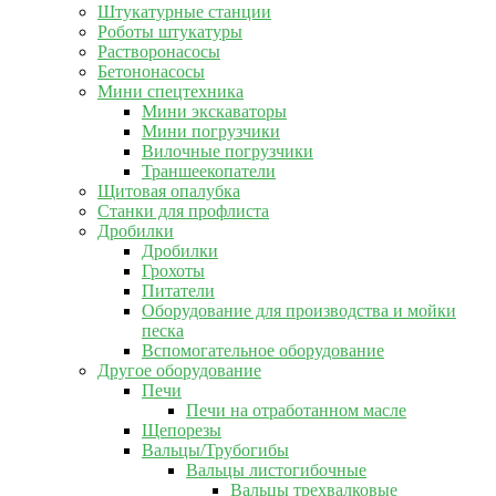
Штукатурные станции
Роботы штукатуры
Растворонасосы
Бетононасосы
Мини спецтехника
Мини экскаваторы
Мини погрузчики
Вилочные погрузчики
Траншеекопатели
Щитовая опалубка
Станки для профлиста
Дробилки
Дробилки
Грохоты
Питатели
Оборудование для производства и мойки
песка
Вспомогательное оборудование
Другое оборудование
Печи
Печи на отработанном масле
Щепорезы
Вальцы/Трубогибы
Вальцы листогибочные
Вальцы трехвалковые