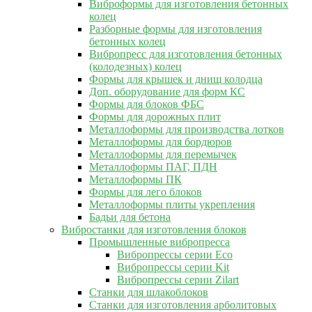
Виброформы для изготовления бетонных
колец
Разборные формы для изготовления
бетонных колец
Вибропресс для изготовления бетонных
(колодезных) колец
Формы для крышек и днищ колодца
Доп. оборудование для форм КС
Формы для блоков ФБС
Формы для дорожных плит
Металлоформы для производства лотков
Металлоформы для бордюров
Металлоформы для перемычек
Металлоформы ПАГ, ПДН
Металлоформы ПК
Формы для лего блоков
Металлоформы плиты укрепления
Бадьи для бетона
Вибростанки для изготовления блоков
Промышленные вибропресса
Вибропрессы серии Eco
Вибропрессы серии Kit
Вибропрессы серии Zilart
Станки для шлакоблоков
Станки для изготовления арболитовых