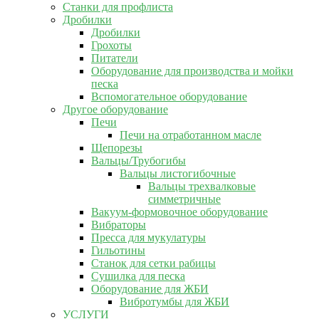
Станки для профлиста
Дробилки
Дробилки
Грохоты
Питатели
Оборудование для производства и мойки
песка
Вспомогательное оборудование
Другое оборудование
Печи
Печи на отработанном масле
Щепорезы
Вальцы/Трубогибы
Вальцы листогибочные
Вальцы трехвалковые
симметричные
Вакуум-формовочное оборудование
Вибраторы
Пресса для мукулатуры
Гильотины
Станок для сетки рабицы
Сушилка для песка
Оборудование для ЖБИ
Вибротумбы для ЖБИ
УСЛУГИ