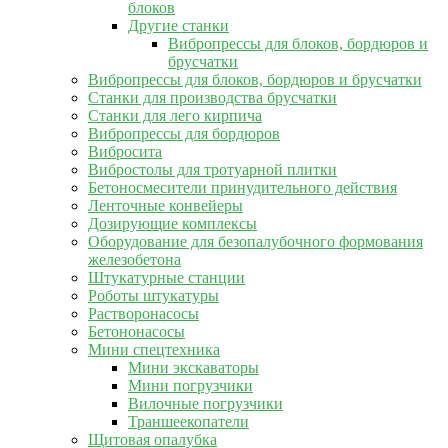
блоков
Другие станки
Вибропрессы для блоков, бордюров и
брусчатки
Вибропрессы для блоков, бордюров и брусчатки
Станки для производства брусчатки
Станки для лего кирпича
Вибропрессы для бордюров
Вибросита
Вибростолы для тротуарной плитки
Бетоносмесители принудительного действия
Ленточные конвейеры
Дозирующие комплексы
Оборудование для безопалубочного формования
железобетона
Штукатурные станции
Роботы штукатуры
Растворонасосы
Бетононасосы
Мини спецтехника
Мини экскаваторы
Мини погрузчики
Вилочные погрузчики
Траншеекопатели
Щитовая опалубка