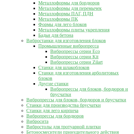
Металлоформы для бордюров
Металлоформы для перемычек
Металлоформы ПАГ, ПДН
Металлоформы ПК
Формы для лего блоков
Металлоформы плиты укрепления
Бадьи для бетона
Вибростанки для изготовления блоков
Промышленные вибропресса
Вибропрессы серии Eco
Вибропрессы серии Kit
Вибропрессы серии Zilart
Станки для шлакоблоков
Станки для изготовления арболитовых
блоков
Другие станки
Вибропрессы для блоков, бордюров и
брусчатки
Вибропрессы для блоков, бордюров и брусчатки
Станки для производства брусчатки
Станки для лего кирпича
Вибропрессы для бордюров
Вибросита
Вибростолы для тротуарной плитки
Бетоносмесители принудительного действия