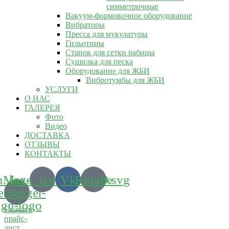
симметричные
Вакуум-формовочное оборудование
Вибраторы
Пресса для мукулатуры
Гильотины
Станок для сетки рабицы
Сушилка для песка
Оборудование для ЖБИ
Вибротумбы для ЖБИ
УСЛУГИ
О НАС
ГАЛЕРЕЯ
Фото
Видео
ДОСТАВКА
ОТЗЫВЫ
КОНТАКТЫ
m_logo_icon_186899.svg
Max-
Vk
Rutube
ssenger-
ign-logo
Скачать
прайс-
лист