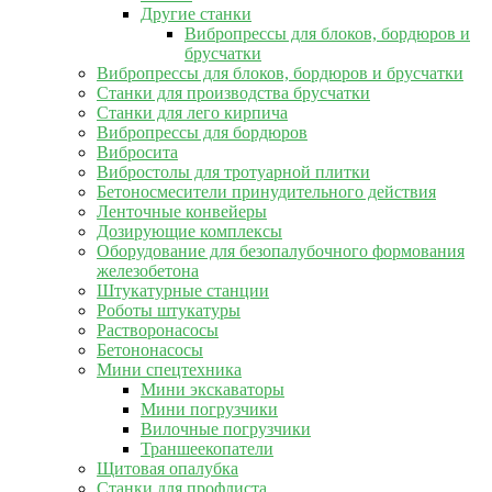
Другие станки
Вибропрессы для блоков, бордюров и
брусчатки
Вибропрессы для блоков, бордюров и брусчатки
Станки для производства брусчатки
Станки для лего кирпича
Вибропрессы для бордюров
Вибросита
Вибростолы для тротуарной плитки
Бетоносмесители принудительного действия
Ленточные конвейеры
Дозирующие комплексы
Оборудование для безопалубочного формования
железобетона
Штукатурные станции
Роботы штукатуры
Растворонасосы
Бетононасосы
Мини спецтехника
Мини экскаваторы
Мини погрузчики
Вилочные погрузчики
Траншеекопатели
Щитовая опалубка
Станки для профлиста