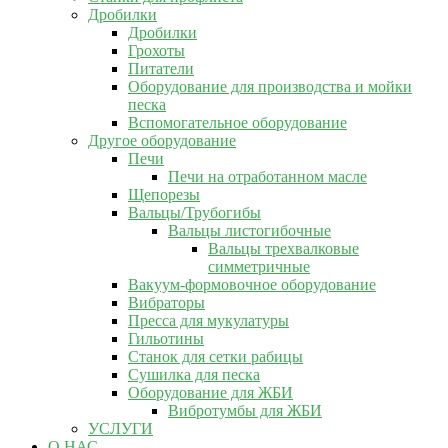
Дробилки
Дробилки
Грохоты
Питатели
Оборудование для производства и мойки
песка
Вспомогательное оборудование
Другое оборудование
Печи
Печи на отработанном масле
Щепорезы
Вальцы/Трубогибы
Вальцы листогибочные
Вальцы трехвалковые
симметричные
Вакуум-формовочное оборудование
Вибраторы
Пресса для мукулатуры
Гильотины
Станок для сетки рабицы
Сушилка для песка
Оборудование для ЖБИ
Вибротумбы для ЖБИ
УСЛУГИ
О НАС