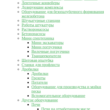
Ленточные конвейеры
Дозирующие комплексы
Оборудование для безопалубочного формования
железобетона
Штукатурные станции
Роботы штукатуры
Растворонасосы
Бетононасосы
Мини спецтехника
Мини экскаваторы
Мини погрузчики
Вилочные погрузчики
Траншеекопатели
Щитовая опалубка
Станки для профлиста
Дробилки
Дробилки
Грохоты
Питатели
Оборудование для производства и мойки
песка
Вспомогательное оборудование
Другое оборудование
Печи
Печи на отработанном масле