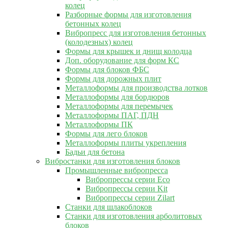
колец
Разборные формы для изготовления
бетонных колец
Вибропресс для изготовления бетонных
(колодезных) колец
Формы для крышек и днищ колодца
Доп. оборудование для форм КС
Формы для блоков ФБС
Формы для дорожных плит
Металлоформы для производства лотков
Металлоформы для бордюров
Металлоформы для перемычек
Металлоформы ПАГ, ПДН
Металлоформы ПК
Формы для лего блоков
Металлоформы плиты укрепления
Бадьи для бетона
Вибростанки для изготовления блоков
Промышленные вибропресса
Вибропрессы серии Eco
Вибропрессы серии Kit
Вибропрессы серии Zilart
Станки для шлакоблоков
Станки для изготовления арболитовых
блоков