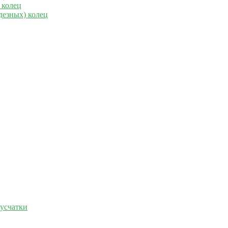
 колец
дезных) колец
русчатки