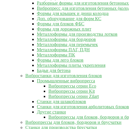
Разборные формы для изготовления бетонных
Вибропресс для изготовления бетонных (коло
Формы для крышек и днищ колодца
Доп. оборудование для форм КС
Формы для блоков ФБС
Формы для дорожных плит
Металлоформы для производства лотков
Металлоформы для бордюров
Металлоформы для перемычек
Металлоформы ПАГ, ПДН
Металлоформы ПК
Формы для лего блоков
Металлоформы плиты укрепления
Бадьи для бетона
Вибростанки для изготовления блоков
Промышленные вибропресса
Вибропрессы серии Eco
Вибропрессы серии Kit
Вибропрессы серии Zilart
Станки для шлакоблоков
Станки для изготовления арболитовых блоков
Другие станки
Вибропрессы для блоков, бордюров и б
Вибропрессы для блоков, бордюров и брусчатки
Станки для производства брусчатки