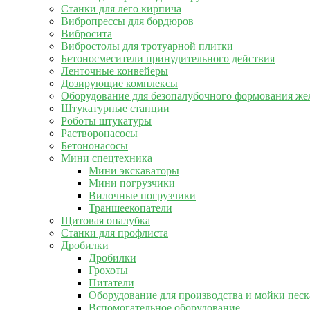
Станки для лего кирпича
Вибропрессы для бордюров
Вибросита
Вибростолы для тротуарной плитки
Бетоносмесители принудительного действия
Ленточные конвейеры
Дозирующие комплексы
Оборудование для безопалубочного формования же
Штукатурные станции
Роботы штукатуры
Растворонасосы
Бетононасосы
Мини спецтехника
Мини экскаваторы
Мини погрузчики
Вилочные погрузчики
Траншеекопатели
Щитовая опалубка
Станки для профлиста
Дробилки
Дробилки
Грохоты
Питатели
Оборудование для производства и мойки песк
Вспомогательное оборудование