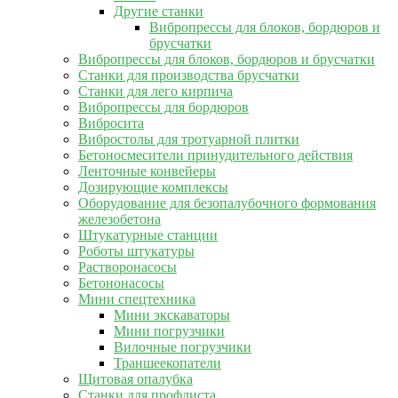
Другие станки
Вибропрессы для блоков, бордюров и
брусчатки
Вибропрессы для блоков, бордюров и брусчатки
Станки для производства брусчатки
Станки для лего кирпича
Вибропрессы для бордюров
Вибросита
Вибростолы для тротуарной плитки
Бетоносмесители принудительного действия
Ленточные конвейеры
Дозирующие комплексы
Оборудование для безопалубочного формования
железобетона
Штукатурные станции
Роботы штукатуры
Растворонасосы
Бетононасосы
Мини спецтехника
Мини экскаваторы
Мини погрузчики
Вилочные погрузчики
Траншеекопатели
Щитовая опалубка
Станки для профлиста