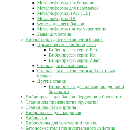
Металлоформы для бордюров
Металлоформы для перемычек
Металлоформы ПАГ, ПДН
Металлоформы ПК
Формы для лего блоков
Металлоформы плиты укрепления
Бадьи для бетона
Вибростанки для изготовления блоков
Промышленные вибропресса
Вибропрессы серии Eco
Вибропрессы серии Kit
Вибропрессы серии Zilart
Станки для шлакоблоков
Станки для изготовления арболитовых
блоков
Другие станки
Вибропрессы для блоков, бордюров и
брусчатки
Вибропрессы для блоков, бордюров и брусчатки
Станки для производства брусчатки
Станки для лего кирпича
Вибропрессы для бордюров
Вибросита
Вибростолы для тротуарной плитки
Бетоносмесители принудительного действия