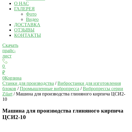
О НАС
ГАЛЕРЕЯ
Фото
Видео
ДОСТАВКА
ОТЗЫВЫ
КОНТАКТЫ
Скачать
прайс-
лист
0
₽
0
Корзина
Станки для производства
/
Вибростанки для изготовления
блоков
/
Промышленные вибропресса
/
Вибропрессы серии
Zilart
/ Машина для производства глиняного кирпича ЦСИ2-
10
Машина для производства глиняного кирпича
ЦСИ2-10