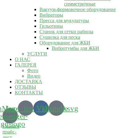
симметричные
Вакуум-формовочное оборудование
Вибраторы
Пресса для мукулатуры
Гильотины
Станок для сетки рабицы
Сушилка для песка
Оборудование для ЖБИ
Вибротумбы для ЖБИ
УСЛУГИ
О НАС
ГАЛЕРЕЯ
Фото
Видео
ДОСТАВКА
ОТЗЫВЫ
КОНТАКТЫ
m_logo_icon_186899.svg
Max-
Vk
Rutube
ssenger-
ign-logo
Скачать
прайс-
лист