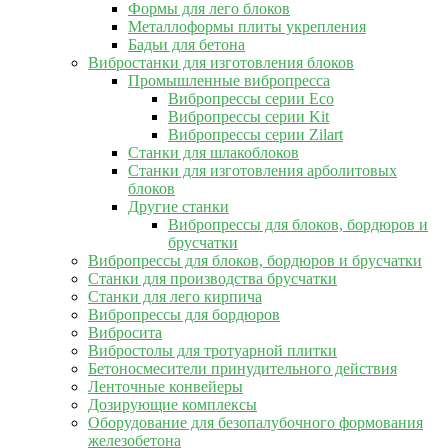
Формы для лего блоков
Металлоформы плиты укрепления
Бадьи для бетона
Вибростанки для изготовления блоков
Промышленные вибропресса
Вибропрессы серии Eco
Вибропрессы серии Kit
Вибропрессы серии Zilart
Станки для шлакоблоков
Станки для изготовления арболитовых
блоков
Другие станки
Вибропрессы для блоков, бордюров и
брусчатки
Вибропрессы для блоков, бордюров и брусчатки
Станки для производства брусчатки
Станки для лего кирпича
Вибропрессы для бордюров
Вибросита
Вибростолы для тротуарной плитки
Бетоносмесители принудительного действия
Ленточные конвейеры
Дозирующие комплексы
Оборудование для безопалубочного формования
железобетона