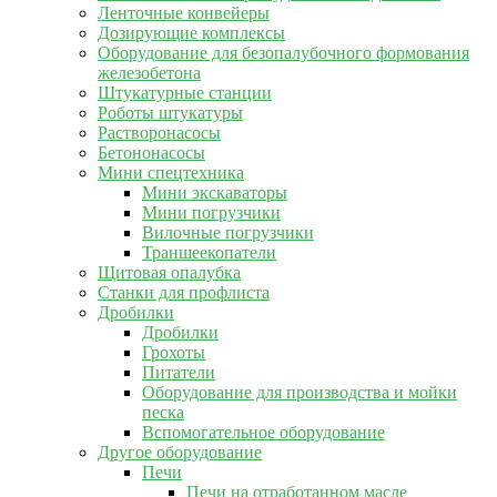
Ленточные конвейеры
Дозирующие комплексы
Оборудование для безопалубочного формования
железобетона
Штукатурные станции
Роботы штукатуры
Растворонасосы
Бетононасосы
Мини спецтехника
Мини экскаваторы
Мини погрузчики
Вилочные погрузчики
Траншеекопатели
Щитовая опалубка
Станки для профлиста
Дробилки
Дробилки
Грохоты
Питатели
Оборудование для производства и мойки
песка
Вспомогательное оборудование
Другое оборудование
Печи
Печи на отработанном масле