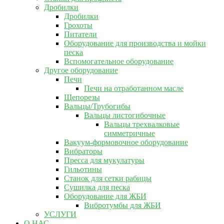
Дробилки
Дробилки
Грохоты
Питатели
Оборудование для производства и мойки
песка
Вспомогательное оборудование
Другое оборудование
Печи
Печи на отработанном масле
Щепорезы
Вальцы/Трубогибы
Вальцы листогибочные
Вальцы трехвалковые
симметричные
Вакуум-формовочное оборудование
Вибраторы
Пресса для мукулатуры
Гильотины
Станок для сетки рабицы
Сушилка для песка
Оборудование для ЖБИ
Вибротумбы для ЖБИ
УСЛУГИ
О НАС