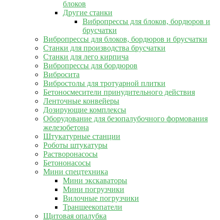
блоков
Другие станки
Вибропрессы для блоков, бордюров и
брусчатки
Вибропрессы для блоков, бордюров и брусчатки
Станки для производства брусчатки
Станки для лего кирпича
Вибропрессы для бордюров
Вибросита
Вибростолы для тротуарной плитки
Бетоносмесители принудительного действия
Ленточные конвейеры
Дозирующие комплексы
Оборудование для безопалубочного формования
железобетона
Штукатурные станции
Роботы штукатуры
Растворонасосы
Бетононасосы
Мини спецтехника
Мини экскаваторы
Мини погрузчики
Вилочные погрузчики
Траншеекопатели
Щитовая опалубка