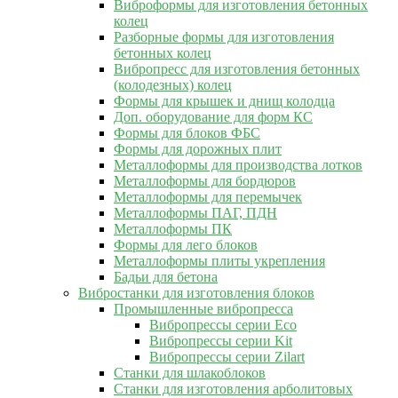
Виброформы для изготовления бетонных
колец
Разборные формы для изготовления
бетонных колец
Вибропресс для изготовления бетонных
(колодезных) колец
Формы для крышек и днищ колодца
Доп. оборудование для форм КС
Формы для блоков ФБС
Формы для дорожных плит
Металлоформы для производства лотков
Металлоформы для бордюров
Металлоформы для перемычек
Металлоформы ПАГ, ПДН
Металлоформы ПК
Формы для лего блоков
Металлоформы плиты укрепления
Бадьи для бетона
Вибростанки для изготовления блоков
Промышленные вибропресса
Вибропрессы серии Eco
Вибропрессы серии Kit
Вибропрессы серии Zilart
Станки для шлакоблоков
Станки для изготовления арболитовых