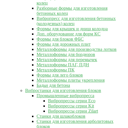
колец
Разборные формы для изготовления
бетонных колец
Вибропресс для изготовления бетонных
(колодезных) колец
Формы для крышек и днищ колодца
Доп. оборудование для форм КС
Формы для блоков ФБС
Формы для дорожных плит
Металлоформы для производства лотков
Металлоформы для бордюров
Металлоформы для перемычек
Металлоформы ПАГ, ПДН
Металлоформы ПК
Формы для лего блоков
Металлоформы плиты укрепления
Бадьи для бетона
Вибростанки для изготовления блоков
Промышленные вибропресса
Вибропрессы серии Eco
Вибропрессы серии Kit
Вибропрессы серии Zilart
Станки для шлакоблоков
Станки для изготовления арболитовых
блоков