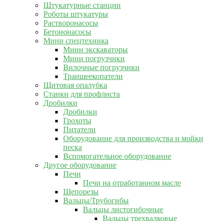
Штукатурные станции
Роботы штукатуры
Растворонасосы
Бетононасосы
Мини спецтехника
Мини экскаваторы
Мини погрузчики
Вилочные погрузчики
Траншеекопатели
Щитовая опалубка
Станки для профлиста
Дробилки
Дробилки
Грохоты
Питатели
Оборудование для производства и мойки
песка
Вспомогательное оборудование
Другое оборудование
Печи
Печи на отработанном масле
Щепорезы
Вальцы/Трубогибы
Вальцы листогибочные
Вальцы трехвалковые