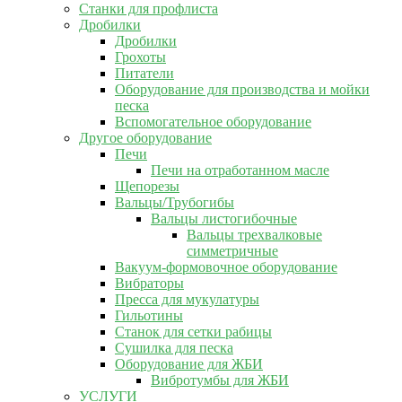
Станки для профлиста
Дробилки
Дробилки
Грохоты
Питатели
Оборудование для производства и мойки
песка
Вспомогательное оборудование
Другое оборудование
Печи
Печи на отработанном масле
Щепорезы
Вальцы/Трубогибы
Вальцы листогибочные
Вальцы трехвалковые
симметричные
Вакуум-формовочное оборудование
Вибраторы
Пресса для мукулатуры
Гильотины
Станок для сетки рабицы
Сушилка для песка
Оборудование для ЖБИ
Вибротумбы для ЖБИ
УСЛУГИ