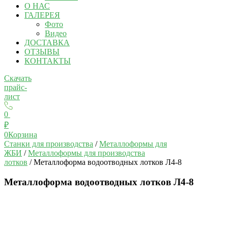
О НАС
ГАЛЕРЕЯ
Фото
Видео
ДОСТАВКА
ОТЗЫВЫ
КОНТАКТЫ
Скачать
прайс-
лист
0
₽
0
Корзина
Станки для производства
/
Металлоформы для
ЖБИ
/
Металлоформы для производства
лотков
/ Металлоформа водоотводных лотков Л4-8
Металлоформа водоотводных лотков Л4-8