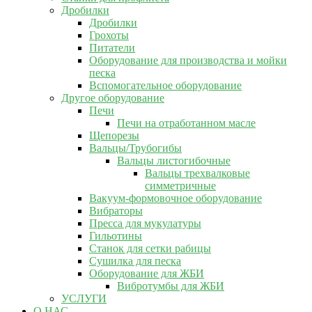
Дробилки
Дробилки
Грохоты
Питатели
Оборудование для производства и мойки
песка
Вспомогательное оборудование
Другое оборудование
Печи
Печи на отработанном масле
Щепорезы
Вальцы/Трубогибы
Вальцы листогибочные
Вальцы трехвалковые
симметричные
Вакуум-формовочное оборудование
Вибраторы
Пресса для мукулатуры
Гильотины
Станок для сетки рабицы
Сушилка для песка
Оборудование для ЖБИ
Вибротумбы для ЖБИ
УСЛУГИ
О НАС