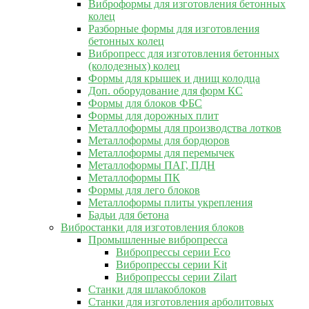
Виброформы для изготовления бетонных
колец
Разборные формы для изготовления
бетонных колец
Вибропресс для изготовления бетонных
(колодезных) колец
Формы для крышек и днищ колодца
Доп. оборудование для форм КС
Формы для блоков ФБС
Формы для дорожных плит
Металлоформы для производства лотков
Металлоформы для бордюров
Металлоформы для перемычек
Металлоформы ПАГ, ПДН
Металлоформы ПК
Формы для лего блоков
Металлоформы плиты укрепления
Бадьи для бетона
Вибростанки для изготовления блоков
Промышленные вибропресса
Вибропрессы серии Eco
Вибропрессы серии Kit
Вибропрессы серии Zilart
Станки для шлакоблоков
Станки для изготовления арболитовых