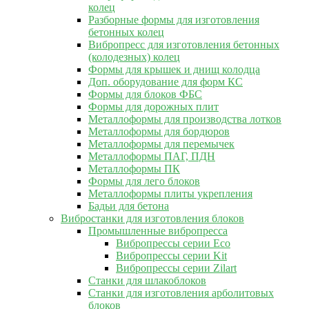
колец
Разборные формы для изготовления
бетонных колец
Вибропресс для изготовления бетонных
(колодезных) колец
Формы для крышек и днищ колодца
Доп. оборудование для форм КС
Формы для блоков ФБС
Формы для дорожных плит
Металлоформы для производства лотков
Металлоформы для бордюров
Металлоформы для перемычек
Металлоформы ПАГ, ПДН
Металлоформы ПК
Формы для лего блоков
Металлоформы плиты укрепления
Бадьи для бетона
Вибростанки для изготовления блоков
Промышленные вибропресса
Вибропрессы серии Eco
Вибропрессы серии Kit
Вибропрессы серии Zilart
Станки для шлакоблоков
Станки для изготовления арболитовых
блоков