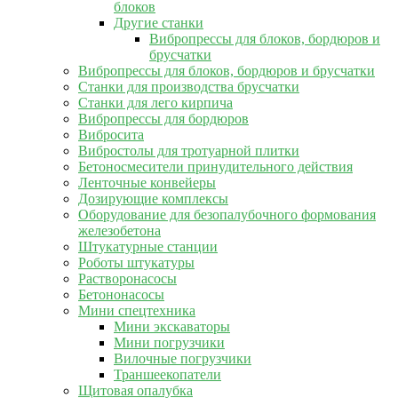
блоков
Другие станки
Вибропрессы для блоков, бордюров и
брусчатки
Вибропрессы для блоков, бордюров и брусчатки
Станки для производства брусчатки
Станки для лего кирпича
Вибропрессы для бордюров
Вибросита
Вибростолы для тротуарной плитки
Бетоносмесители принудительного действия
Ленточные конвейеры
Дозирующие комплексы
Оборудование для безопалубочного формования
железобетона
Штукатурные станции
Роботы штукатуры
Растворонасосы
Бетононасосы
Мини спецтехника
Мини экскаваторы
Мини погрузчики
Вилочные погрузчики
Траншеекопатели
Щитовая опалубка