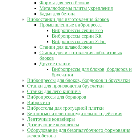
Формы для лего блоков
Металлоформы плиты укрепления
Бадьи для бетона
Вибростанки для изготовления блоков
Промышленные вибропресса
Вибропрессы серии Eco
Вибропрессы серии Kit
Вибропрессы серии Zilart
Станки для шлакоблоков
Станки для изготовления арболитовых
блоков
Другие станки
Вибропрессы для блоков, бордюров и
брусчатки
Вибропрессы для блоков, бордюров и брусчатки
Станки для производства брусчатки
Станки для лего кирпича
Вибропрессы для бордюров
Вибросита
Вибростолы для тротуарной плитки
Бетоносмесители принудительного действия
Ленточные конвейеры
Дозирующие комплексы
Оборудование для безопалубочного формования
железобетона