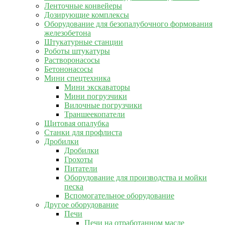
Ленточные конвейеры
Дозирующие комплексы
Оборудование для безопалубочного формования
железобетона
Штукатурные станции
Роботы штукатуры
Растворонасосы
Бетононасосы
Мини спецтехника
Мини экскаваторы
Мини погрузчики
Вилочные погрузчики
Траншеекопатели
Щитовая опалубка
Станки для профлиста
Дробилки
Дробилки
Грохоты
Питатели
Оборудование для производства и мойки
песка
Вспомогательное оборудование
Другое оборудование
Печи
Печи на отработанном масле