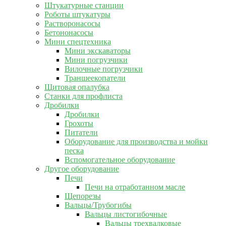
Штукатурные станции
Роботы штукатуры
Растворонасосы
Бетононасосы
Мини спецтехника
Мини экскаваторы
Мини погрузчики
Вилочные погрузчики
Траншеекопатели
Щитовая опалубка
Станки для профлиста
Дробилки
Дробилки
Грохоты
Питатели
Оборудование для производства и мойки
песка
Вспомогательное оборудование
Другое оборудование
Печи
Печи на отработанном масле
Щепорезы
Вальцы/Трубогибы
Вальцы листогибочные
Вальцы трехвалковые