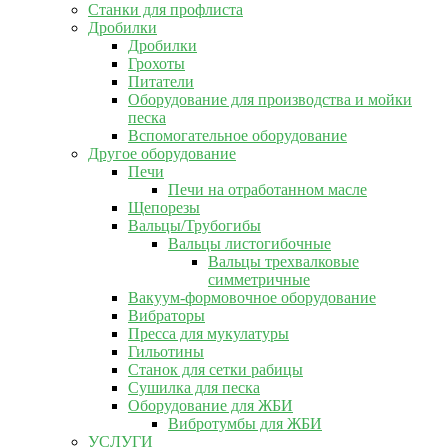
Станки для профлиста
Дробилки
Дробилки
Грохоты
Питатели
Оборудование для производства и мойки
песка
Вспомогательное оборудование
Другое оборудование
Печи
Печи на отработанном масле
Щепорезы
Вальцы/Трубогибы
Вальцы листогибочные
Вальцы трехвалковые
симметричные
Вакуум-формовочное оборудование
Вибраторы
Пресса для мукулатуры
Гильотины
Станок для сетки рабицы
Сушилка для песка
Оборудование для ЖБИ
Вибротумбы для ЖБИ
УСЛУГИ