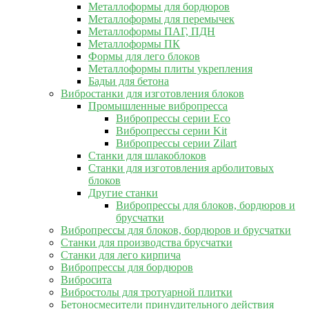
Металлоформы для бордюров
Металлоформы для перемычек
Металлоформы ПАГ, ПДН
Металлоформы ПК
Формы для лего блоков
Металлоформы плиты укрепления
Бадьи для бетона
Вибростанки для изготовления блоков
Промышленные вибропресса
Вибропрессы серии Eco
Вибропрессы серии Kit
Вибропрессы серии Zilart
Станки для шлакоблоков
Станки для изготовления арболитовых
блоков
Другие станки
Вибропрессы для блоков, бордюров и
брусчатки
Вибропрессы для блоков, бордюров и брусчатки
Станки для производства брусчатки
Станки для лего кирпича
Вибропрессы для бордюров
Вибросита
Вибростолы для тротуарной плитки
Бетоносмесители принудительного действия