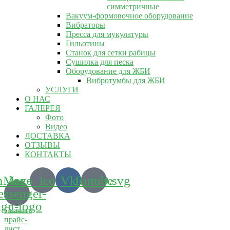
симметричные
Вакуум-формовочное оборудование
Вибраторы
Пресса для мукулатуры
Гильотины
Станок для сетки рабицы
Сушилка для песка
Оборудование для ЖБИ
Вибротумбы для ЖБИ
УСЛУГИ
О НАС
ГАЛЕРЕЯ
Фото
Видео
ДОСТАВКА
ОТЗЫВЫ
КОНТАКТЫ
m_logo_icon_186899.svg
Max-
Vk
Rutube
ssenger-
ign-logo
Скачать
прайс-
лист