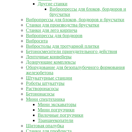
Другие станки
Вибропрессы для блоков, бордюров и
брусчатки
Вибропрессы для блоков, бордюров и брусчатки
Станки для производства брусчатки
Станки для лего кирпича
Вибропрессы для бордюров
Вибросита
Вибростолы для тротуарной плитки
Бетоносмесители принудительного действия
Ленточные конвейеры
Дозирующие комплексы
Оборудование для безопалубочного формования
железобетона
Штукатурные станции
Роботы штукатуры
Растворонасосы
Бетононасосы
Мини спецтехника
Мини экскаваторы
Мини погрузчики
Вилочные погрузчики
Траншеекопатели
Щитовая опалубка
Станки для профлиста