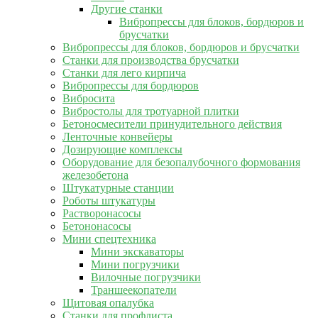
Другие станки
Вибропрессы для блоков, бордюров и
брусчатки
Вибропрессы для блоков, бордюров и брусчатки
Станки для производства брусчатки
Станки для лего кирпича
Вибропрессы для бордюров
Вибросита
Вибростолы для тротуарной плитки
Бетоносмесители принудительного действия
Ленточные конвейеры
Дозирующие комплексы
Оборудование для безопалубочного формования
железобетона
Штукатурные станции
Роботы штукатуры
Растворонасосы
Бетононасосы
Мини спецтехника
Мини экскаваторы
Мини погрузчики
Вилочные погрузчики
Траншеекопатели
Щитовая опалубка
Станки для профлиста