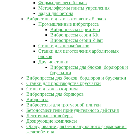
Формы для лего блоков
Металлоформы плиты укрепления
Бадьи для бетона
Вибростанки для изготовления блоков
Промышленные вибропресса
Вибропрессы серии Eco
Вибропрессы серии Kit
Вибропрессы серии Zilart
Станки для шлакоблоков
Станки для изготовления арболитовых
блоков
Другие станки
Вибропрессы для блоков, бордюров и
брусчатки
Вибропрессы для блоков, бордюров и брусчатки
Станки для производства брусчатки
Станки для лего кирпича
Вибропрессы для бордюров
Вибросита
Вибростолы для тротуарной плитки
Бетоносмесители принудительного действия
Ленточные конвейеры
Дозирующие комплексы
Оборудование для безопалубочного формования
железобетона