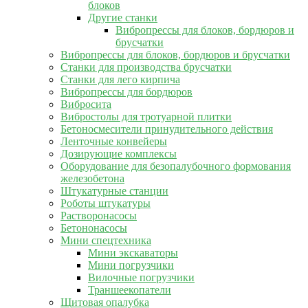
блоков
Другие станки
Вибропрессы для блоков, бордюров и
брусчатки
Вибропрессы для блоков, бордюров и брусчатки
Станки для производства брусчатки
Станки для лего кирпича
Вибропрессы для бордюров
Вибросита
Вибростолы для тротуарной плитки
Бетоносмесители принудительного действия
Ленточные конвейеры
Дозирующие комплексы
Оборудование для безопалубочного формования
железобетона
Штукатурные станции
Роботы штукатуры
Растворонасосы
Бетононасосы
Мини спецтехника
Мини экскаваторы
Мини погрузчики
Вилочные погрузчики
Траншеекопатели
Щитовая опалубка