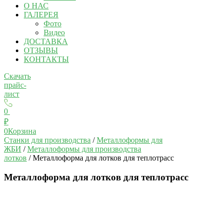
О НАС
ГАЛЕРЕЯ
Фото
Видео
ДОСТАВКА
ОТЗЫВЫ
КОНТАКТЫ
Скачать
прайс-
лист
0
₽
0
Корзина
Станки для производства
/
Металлоформы для
ЖБИ
/
Металлоформы для производства
лотков
/ Металлоформа для лотков для теплотрасс
Металлоформа для лотков для теплотрасс