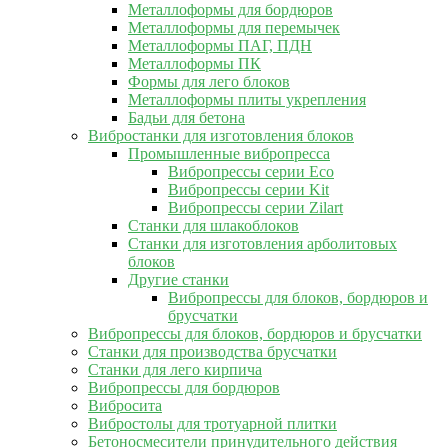
Металлоформы для бордюров
Металлоформы для перемычек
Металлоформы ПАГ, ПДН
Металлоформы ПК
Формы для лего блоков
Металлоформы плиты укрепления
Бадьи для бетона
Вибростанки для изготовления блоков
Промышленные вибропресса
Вибропрессы серии Eco
Вибропрессы серии Kit
Вибропрессы серии Zilart
Станки для шлакоблоков
Станки для изготовления арболитовых
блоков
Другие станки
Вибропрессы для блоков, бордюров и
брусчатки
Вибропрессы для блоков, бордюров и брусчатки
Станки для производства брусчатки
Станки для лего кирпича
Вибропрессы для бордюров
Вибросита
Вибростолы для тротуарной плитки
Бетоносмесители принудительного действия