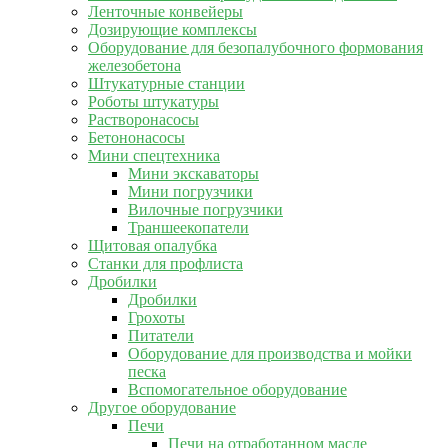
Ленточные конвейеры
Дозирующие комплексы
Оборудование для безопалубочного формования
железобетона
Штукатурные станции
Роботы штукатуры
Растворонасосы
Бетононасосы
Мини спецтехника
Мини экскаваторы
Мини погрузчики
Вилочные погрузчики
Траншеекопатели
Щитовая опалубка
Станки для профлиста
Дробилки
Дробилки
Грохоты
Питатели
Оборудование для производства и мойки
песка
Вспомогательное оборудование
Другое оборудование
Печи
Печи на отработанном масле