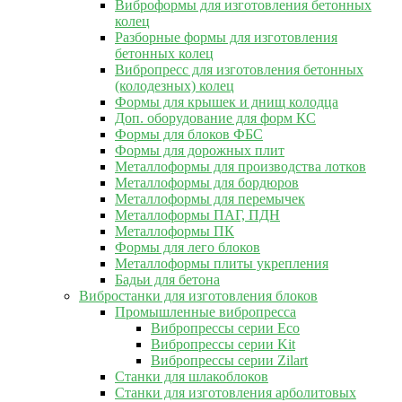
Виброформы для изготовления бетонных
колец
Разборные формы для изготовления
бетонных колец
Вибропресс для изготовления бетонных
(колодезных) колец
Формы для крышек и днищ колодца
Доп. оборудование для форм КС
Формы для блоков ФБС
Формы для дорожных плит
Металлоформы для производства лотков
Металлоформы для бордюров
Металлоформы для перемычек
Металлоформы ПАГ, ПДН
Металлоформы ПК
Формы для лего блоков
Металлоформы плиты укрепления
Бадьи для бетона
Вибростанки для изготовления блоков
Промышленные вибропресса
Вибропрессы серии Eco
Вибропрессы серии Kit
Вибропрессы серии Zilart
Станки для шлакоблоков
Станки для изготовления арболитовых