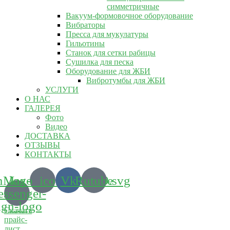
симметричные
Вакуум-формовочное оборудование
Вибраторы
Пресса для мукулатуры
Гильотины
Станок для сетки рабицы
Сушилка для песка
Оборудование для ЖБИ
Вибротумбы для ЖБИ
УСЛУГИ
О НАС
ГАЛЕРЕЯ
Фото
Видео
ДОСТАВКА
ОТЗЫВЫ
КОНТАКТЫ
m_logo_icon_186899.svg
Max-
Vk
Rutube
ssenger-
ign-logo
Скачать
прайс-
лист