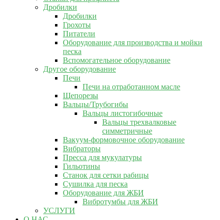
Дробилки
Дробилки
Грохоты
Питатели
Оборудование для производства и мойки
песка
Вспомогательное оборудование
Другое оборудование
Печи
Печи на отработанном масле
Щепорезы
Вальцы/Трубогибы
Вальцы листогибочные
Вальцы трехвалковые
симметричные
Вакуум-формовочное оборудование
Вибраторы
Пресса для мукулатуры
Гильотины
Станок для сетки рабицы
Сушилка для песка
Оборудование для ЖБИ
Вибротумбы для ЖБИ
УСЛУГИ
О НАС