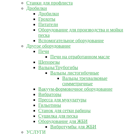
Станки для профлиста
Дробилки
Дробилки
Грохоты
Питатели
Оборудование для производства и мойки
песка
Вспомогательное оборудование
Другое оборудование
Печи
Печи на отработанном масле
Щепорезы
Вальцы/Трубогибы
Вальцы листогибочные
Вальцы трехвалковые
симметричные
Вакуум-формовочное оборудование
Вибраторы
Пресса для мукулатуры
Гильотины
Станок для сетки рабицы
Сушилка для песка
Оборудование для ЖБИ
Вибротумбы для ЖБИ
УСЛУГИ