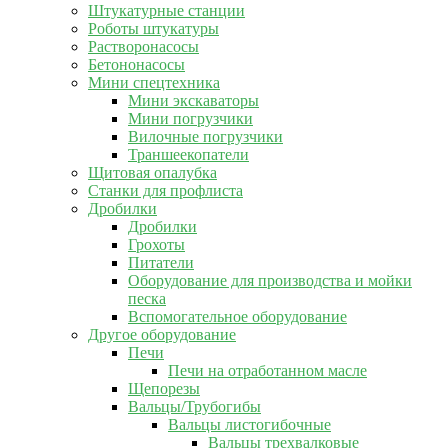
Штукатурные станции
Роботы штукатуры
Растворонасосы
Бетононасосы
Мини спецтехника
Мини экскаваторы
Мини погрузчики
Вилочные погрузчики
Траншеекопатели
Щитовая опалубка
Станки для профлиста
Дробилки
Дробилки
Грохоты
Питатели
Оборудование для производства и мойки
песка
Вспомогательное оборудование
Другое оборудование
Печи
Печи на отработанном масле
Щепорезы
Вальцы/Трубогибы
Вальцы листогибочные
Вальцы трехвалковые