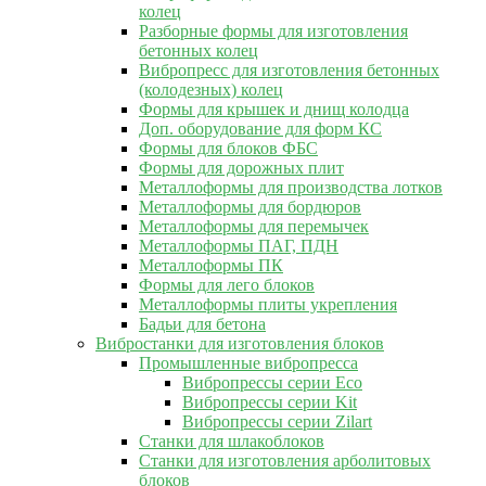
колец
Разборные формы для изготовления
бетонных колец
Вибропресс для изготовления бетонных
(колодезных) колец
Формы для крышек и днищ колодца
Доп. оборудование для форм КС
Формы для блоков ФБС
Формы для дорожных плит
Металлоформы для производства лотков
Металлоформы для бордюров
Металлоформы для перемычек
Металлоформы ПАГ, ПДН
Металлоформы ПК
Формы для лего блоков
Металлоформы плиты укрепления
Бадьи для бетона
Вибростанки для изготовления блоков
Промышленные вибропресса
Вибропрессы серии Eco
Вибропрессы серии Kit
Вибропрессы серии Zilart
Станки для шлакоблоков
Станки для изготовления арболитовых
блоков