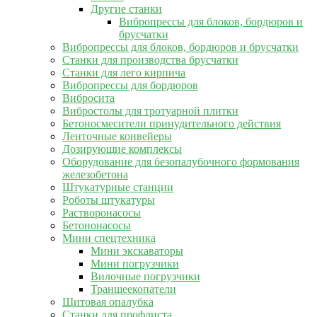
Другие станки
Вибропрессы для блоков, бордюров и
брусчатки
Вибропрессы для блоков, бордюров и брусчатки
Станки для производства брусчатки
Станки для лего кирпича
Вибропрессы для бордюров
Вибросита
Вибростолы для тротуарной плитки
Бетоносмесители принудительного действия
Ленточные конвейеры
Дозирующие комплексы
Оборудование для безопалубочного формования
железобетона
Штукатурные станции
Роботы штукатуры
Растворонасосы
Бетононасосы
Мини спецтехника
Мини экскаваторы
Мини погрузчики
Вилочные погрузчики
Траншеекопатели
Щитовая опалубка
Станки для профлиста