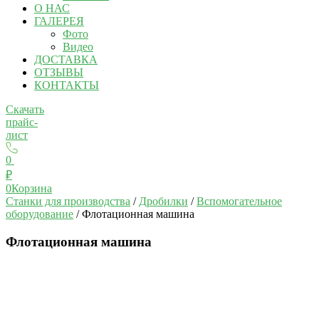
О НАС
ГАЛЕРЕЯ
Фото
Видео
ДОСТАВКА
ОТЗЫВЫ
КОНТАКТЫ
Скачать
прайс-
лист
0
₽
0
Корзина
Станки для производства
/
Дробилки
/
Вспомогательное
оборудование
/ Флотационная машина
Флотационная машина