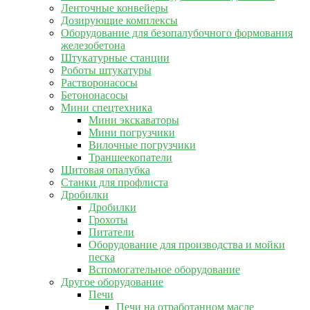
Ленточные конвейеры
Дозирующие комплексы
Оборудование для безопалубочного формования
железобетона
Штукатурные станции
Роботы штукатуры
Растворонасосы
Бетононасосы
Мини спецтехника
Мини экскаваторы
Мини погрузчики
Вилочные погрузчики
Траншеекопатели
Щитовая опалубка
Станки для профлиста
Дробилки
Дробилки
Грохоты
Питатели
Оборудование для производства и мойки
песка
Вспомогательное оборудование
Другое оборудование
Печи
Печи на отработанном масле