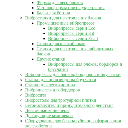
Формы для лего блоков
Металлоформы плиты укрепления
Бадьи для бетона
Вибростанки для изготовления блоков
Промышленные вибропресса
Вибропрессы серии Eco
Вибропрессы серии Kit
Вибропрессы серии Zilart
Станки для шлакоблоков
Станки для изготовления арболитовых
блоков
Другие станки
Вибропрессы для блоков, бордюров и
брусчатки
Вибропрессы для блоков, бордюров и брусчатки
Станки для производства брусчатки
Станки для лего кирпича
Вибропрессы для бордюров
Вибросита
Вибростолы для тротуарной плитки
Бетоносмесители принудительного действия
Ленточные конвейеры
Дозирующие комплексы
Оборудование для безопалубочного формования
железобетона