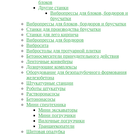
блоков
Другие станки
Вибропрессы для блоков, бордюров и
брусчатки
Вибропрессы для блоков, бордюров и брусчатки
Станки для производства брусчатки
Станки для лего кирпича
Вибропрессы для бордюров
Вибросита
Вибростолы для тротуарной плитки
Бетоносмесители принудительного действия
Ленточные конвейеры
Дозирующие комплексы
Оборудование для безопалубочного формования
железобетона
Штукатурные станции
Роботы штукатуры
Растворонасосы
Бетононасосы
Мини спецтехника
Мини экскаваторы
Мини погрузчики
Вилочные погрузчики
Траншеекопатели
Щитовая опалубка