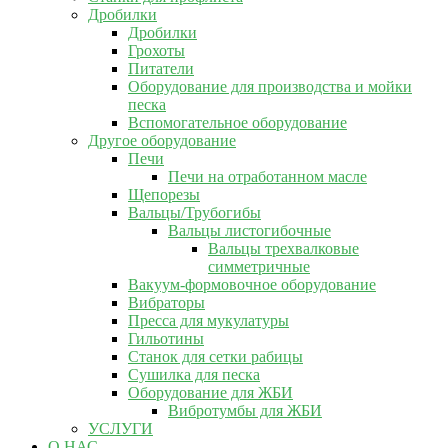
Дробилки
Дробилки
Грохоты
Питатели
Оборудование для производства и мойки
песка
Вспомогательное оборудование
Другое оборудование
Печи
Печи на отработанном масле
Щепорезы
Вальцы/Трубогибы
Вальцы листогибочные
Вальцы трехвалковые
симметричные
Вакуум-формовочное оборудование
Вибраторы
Пресса для мукулатуры
Гильотины
Станок для сетки рабицы
Сушилка для песка
Оборудование для ЖБИ
Вибротумбы для ЖБИ
УСЛУГИ
О НАС