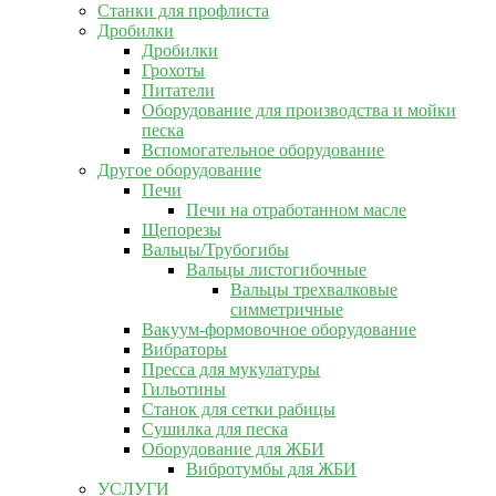
Станки для профлиста
Дробилки
Дробилки
Грохоты
Питатели
Оборудование для производства и мойки
песка
Вспомогательное оборудование
Другое оборудование
Печи
Печи на отработанном масле
Щепорезы
Вальцы/Трубогибы
Вальцы листогибочные
Вальцы трехвалковые
симметричные
Вакуум-формовочное оборудование
Вибраторы
Пресса для мукулатуры
Гильотины
Станок для сетки рабицы
Сушилка для песка
Оборудование для ЖБИ
Вибротумбы для ЖБИ
УСЛУГИ