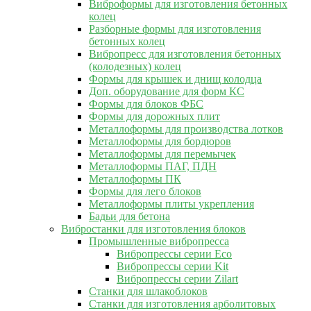
Виброформы для изготовления бетонных
колец
Разборные формы для изготовления
бетонных колец
Вибропресс для изготовления бетонных
(колодезных) колец
Формы для крышек и днищ колодца
Доп. оборудование для форм КС
Формы для блоков ФБС
Формы для дорожных плит
Металлоформы для производства лотков
Металлоформы для бордюров
Металлоформы для перемычек
Металлоформы ПАГ, ПДН
Металлоформы ПК
Формы для лего блоков
Металлоформы плиты укрепления
Бадьи для бетона
Вибростанки для изготовления блоков
Промышленные вибропресса
Вибропрессы серии Eco
Вибропрессы серии Kit
Вибропрессы серии Zilart
Станки для шлакоблоков
Станки для изготовления арболитовых