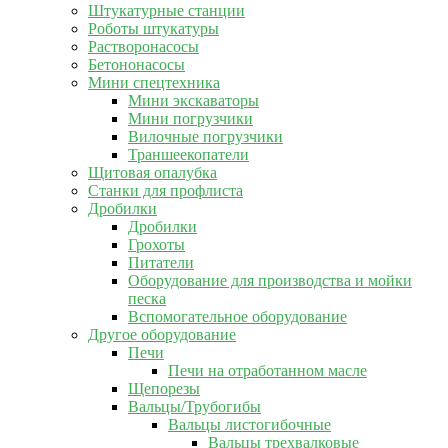
Штукатурные станции
Роботы штукатуры
Растворонасосы
Бетононасосы
Мини спецтехника
Мини экскаваторы
Мини погрузчики
Вилочные погрузчики
Траншеекопатели
Щитовая опалубка
Станки для профлиста
Дробилки
Дробилки
Грохоты
Питатели
Оборудование для производства и мойки
песка
Вспомогательное оборудование
Другое оборудование
Печи
Печи на отработанном масле
Щепорезы
Вальцы/Трубогибы
Вальцы листогибочные
Вальцы трехвалковые