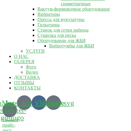
симметричные
Вакуум-формовочное оборудование
Вибраторы
Пресса для мукулатуры
Гильотины
Станок для сетки рабицы
Сушилка для песка
Оборудование для ЖБИ
Вибротумбы для ЖБИ
УСЛУГИ
О НАС
ГАЛЕРЕЯ
Фото
Видео
ДОСТАВКА
ОТЗЫВЫ
КОНТАКТЫ
m_logo_icon_186899.svg
Max-
Vk
Rutube
ssenger-
ign-logo
Скачать
прайс-
лист