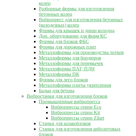
колец
Разборные формы для изготовления
бетонных колец
Вибропресс для изготовления бетонных
(колодезных) колец
Формы для крышек и днищ колодца
Доп. оборудование для форм КС
Формы для блоков ФБС
Формы для дорожных плит
Металлоформы для производства лотков
Металлоформы для бордюров
Металлоформы для перемычек
Металлоформы ПАГ, ПДН
Металлоформы ПК
Формы для лего блоков
Металлоформы плиты укрепления
Бадьи для бетона
Вибростанки для изготовления блоков
Промышленные вибропресса
Вибропрессы серии Eco
Вибропрессы серии Kit
Вибропрессы серии Zilart
Станки для шлакоблоков
Станки для изготовления арболитовых
блоков