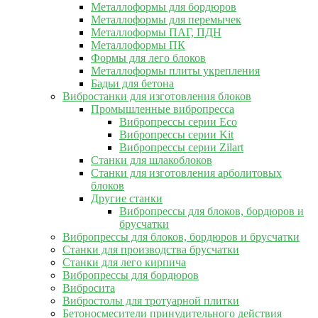
Металлоформы для бордюров
Металлоформы для перемычек
Металлоформы ПАГ, ПДН
Металлоформы ПК
Формы для лего блоков
Металлоформы плиты укрепления
Бадьи для бетона
Вибростанки для изготовления блоков
Промышленные вибропресса
Вибропрессы серии Eco
Вибропрессы серии Kit
Вибропрессы серии Zilart
Станки для шлакоблоков
Станки для изготовления арболитовых
блоков
Другие станки
Вибропрессы для блоков, бордюров и
брусчатки
Вибропрессы для блоков, бордюров и брусчатки
Станки для производства брусчатки
Станки для лего кирпича
Вибропрессы для бордюров
Вибросита
Вибростолы для тротуарной плитки
Бетоносмесители принудительного действия