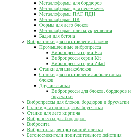
Металлоформы для бордюров
Металлоформы для перемычек
Металлоформы ПАГ, ПДН
Металлоформы ПК
Формы для лего блоков
Металлоформы плиты укрепления
Бадьи для бетона
Вибростанки для изготовления блоков
Промышленные вибропресса
Вибропрессы серии Eco
Вибропрессы серии Kit
Вибропрессы серии Zilart
Станки для шлакоблоков
Станки для изготовления арболитовых
блоков
Другие станки
Вибропрессы для блоков, бордюров и
брусчатки
Вибропрессы для блоков, бордюров и брусчатки
Станки для производства брусчатки
Станки для лего кирпича
Вибропрессы для бордюров
Вибросита
Вибростолы для тротуарной плитки
Бетоносмесители принудительного действия