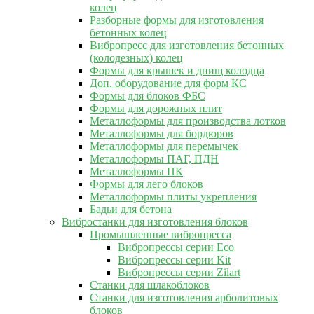
колец
Разборные формы для изготовления
бетонных колец
Вибропресс для изготовления бетонных
(колодезных) колец
Формы для крышек и днищ колодца
Доп. оборудование для форм КС
Формы для блоков ФБС
Формы для дорожных плит
Металлоформы для производства лотков
Металлоформы для бордюров
Металлоформы для перемычек
Металлоформы ПАГ, ПДН
Металлоформы ПК
Формы для лего блоков
Металлоформы плиты укрепления
Бадьи для бетона
Вибростанки для изготовления блоков
Промышленные вибропресса
Вибропрессы серии Eco
Вибропрессы серии Kit
Вибропрессы серии Zilart
Станки для шлакоблоков
Станки для изготовления арболитовых
блоков