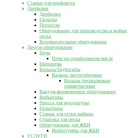
Станки для профлиста
Дробилки
Дробилки
Грохоты
Питатели
Оборудование для производства и мойки
песка
Вспомогательное оборудование
Другое оборудование
Печи
Печи на отработанном масле
Щепорезы
Вальцы/Трубогибы
Вальцы листогибочные
Вальцы трехвалковые
симметричные
Вакуум-формовочное оборудование
Вибраторы
Пресса для мукулатуры
Гильотины
Станок для сетки рабицы
Сушилка для песка
Оборудование для ЖБИ
Вибротумбы для ЖБИ
УСЛУГИ