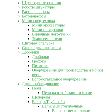
Штукатурные станции
Роботы штукатуры
Растворонасосы
Бетононасосы
Мини спецтехника
Мини экскаваторы
Мини погрузчики
Вилочные погрузчики
Траншеекопатели
Щитовая опалубка
Станки для профлиста
Дробилки
Дробилки
Грохоты
Питатели
Оборудование для производства и мойки
песка
Вспомогательное оборудование
Другое оборудование
Печи
Печи на отработанном масле
Щепорезы
Вальцы/Трубогибы
Вальцы листогибочные
Вальцы трехвалковые