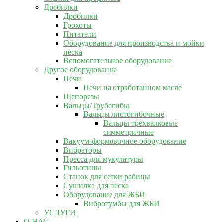
Дробилки
Дробилки
Грохоты
Питатели
Оборудование для производства и мойки
песка
Вспомогательное оборудование
Другое оборудование
Печи
Печи на отработанном масле
Щепорезы
Вальцы/Трубогибы
Вальцы листогибочные
Вальцы трехвалковые
симметричные
Вакуум-формовочное оборудование
Вибраторы
Пресса для мукулатуры
Гильотины
Станок для сетки рабицы
Сушилка для песка
Оборудование для ЖБИ
Вибротумбы для ЖБИ
УСЛУГИ
О НАС