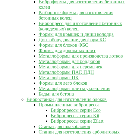
Виброформы для изготовления бетонных
колец
Разборные формы для изготовления
бетонных колец
Вибропресс для изготовления бетонных
(колодезных) колец
Формы для крышек и днищ колодца
Доп. оборудование для форм КС
Формы для блоков ФБС
Формы для дорожных плит
Металлоформы для производства лотков
Металлоформы для бордюров
Металлоформы для перемычек
Металлоформы ПАГ, ПДН
Металлоформы ПК
Формы для лего блоков
Металлоформы плиты укрепления
Бадьи для бетона
Вибростанки для изготовления блоков
Промышленные вибропресса
Вибропрессы серии Eco
Вибропрессы серии Kit
Вибропрессы серии Zilart
Станки для шлакоблоков
Станки для изготовления арболитовых