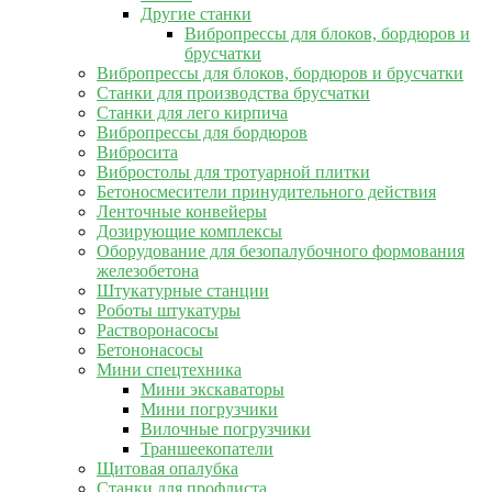
Другие станки
Вибропрессы для блоков, бордюров и
брусчатки
Вибропрессы для блоков, бордюров и брусчатки
Станки для производства брусчатки
Станки для лего кирпича
Вибропрессы для бордюров
Вибросита
Вибростолы для тротуарной плитки
Бетоносмесители принудительного действия
Ленточные конвейеры
Дозирующие комплексы
Оборудование для безопалубочного формования
железобетона
Штукатурные станции
Роботы штукатуры
Растворонасосы
Бетононасосы
Мини спецтехника
Мини экскаваторы
Мини погрузчики
Вилочные погрузчики
Траншеекопатели
Щитовая опалубка
Станки для профлиста