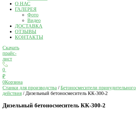
О НАС
ГАЛЕРЕЯ
Фото
Видео
ДОСТАВКА
ОТЗЫВЫ
КОНТАКТЫ
Скачать
прайс-
лист
0
₽
0
Корзина
Станки для производства
/
Бетоносмесители принудительного
действия
/ Дизельный бетоносмеситель КК-300-2
Дизельный бетоносмеситель КК-300-2