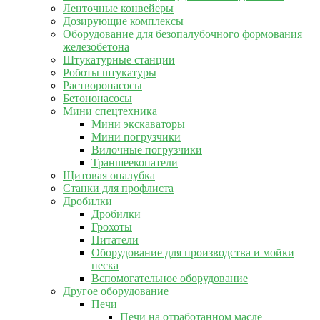
Ленточные конвейеры
Дозирующие комплексы
Оборудование для безопалубочного формования
железобетона
Штукатурные станции
Роботы штукатуры
Растворонасосы
Бетононасосы
Мини спецтехника
Мини экскаваторы
Мини погрузчики
Вилочные погрузчики
Траншеекопатели
Щитовая опалубка
Станки для профлиста
Дробилки
Дробилки
Грохоты
Питатели
Оборудование для производства и мойки
песка
Вспомогательное оборудование
Другое оборудование
Печи
Печи на отработанном масле