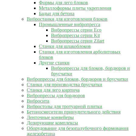
Формы для лего блоков
Металлоформы плиты укрепления
Бадьи для бетона
Вибростанки для изготовления блоков
Промышленные вибропресса
Вибропрессы серии Eco
Вибропрессы серии Kit
Вибропрессы серии Zilart
Станки для шлакоблоков
Станки для изготовления арболитовых
блоков
Другие станки
Вибропрессы для блоков, бордюров и
брусчатки
Вибропрессы для блоков, бордюров и брусчатки
Станки для производства брусчатки
Станки для лего кирпича
Вибропрессы для бордюров
Вибросита
Вибростолы для тротуарной плитки
Бетоносмесители принудительного действия
Ленточные конвейеры
Дозирующие комплексы
Оборудование для безопалубочного формования
железобетона