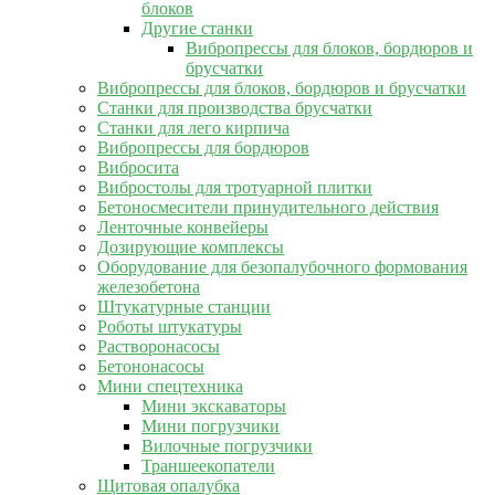
блоков
Другие станки
Вибропрессы для блоков, бордюров и
брусчатки
Вибропрессы для блоков, бордюров и брусчатки
Станки для производства брусчатки
Станки для лего кирпича
Вибропрессы для бордюров
Вибросита
Вибростолы для тротуарной плитки
Бетоносмесители принудительного действия
Ленточные конвейеры
Дозирующие комплексы
Оборудование для безопалубочного формования
железобетона
Штукатурные станции
Роботы штукатуры
Растворонасосы
Бетононасосы
Мини спецтехника
Мини экскаваторы
Мини погрузчики
Вилочные погрузчики
Траншеекопатели
Щитовая опалубка