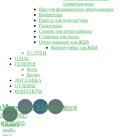
симметричные
Вакуум-формовочное оборудование
Вибраторы
Пресса для мукулатуры
Гильотины
Станок для сетки рабицы
Сушилка для песка
Оборудование для ЖБИ
Вибротумбы для ЖБИ
УСЛУГИ
О НАС
ГАЛЕРЕЯ
Фото
Видео
ДОСТАВКА
ОТЗЫВЫ
КОНТАКТЫ
m_logo_icon_186899.svg
Max-
Vk
Rutube
ssenger-
ign-logo
Скачать
прайс-
лист