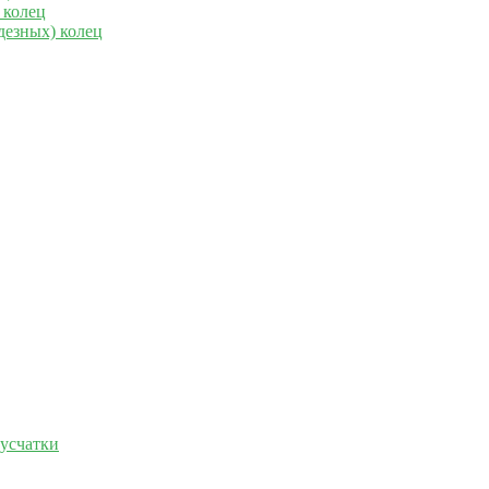
 колец
дезных) колец
русчатки