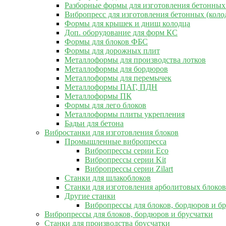
Разборные формы для изготовления бетонных
Вибропресс для изготовления бетонных (коло
Формы для крышек и днищ колодца
Доп. оборудование для форм КС
Формы для блоков ФБС
Формы для дорожных плит
Металлоформы для производства лотков
Металлоформы для бордюров
Металлоформы для перемычек
Металлоформы ПАГ, ПДН
Металлоформы ПК
Формы для лего блоков
Металлоформы плиты укрепления
Бадьи для бетона
Вибростанки для изготовления блоков
Промышленные вибропресса
Вибропрессы серии Eco
Вибропрессы серии Kit
Вибропрессы серии Zilart
Станки для шлакоблоков
Станки для изготовления арболитовых блоков
Другие станки
Вибропрессы для блоков, бордюров и б
Вибропрессы для блоков, бордюров и брусчатки
Станки для производства брусчатки