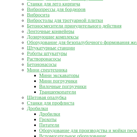
Станки для лего кирпича
Вибропрессы для бордюров
Вибросита
Вибростолы для тротуарной плитки
Бетоносмесители принудительного действия
Ленточные конвейеры
Дозирующие комплексы
Оборудование для безопалубочного формования же
Штукатурные станции
Роботы штукатуры
Растворонасосы
Бетононасосы
Мини спецтехника
Мини экскаваторы
Мини погрузчики
Вилочные погрузчики
Траншеекопатели
Щитовая опалубка
Станки для профлиста
Дробилки
Дробилки
Грохоты
Питатели
Оборудование для производства и мойки песк
Вспомогательное оборудование