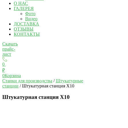
О НАС
ГАЛЕРЕЯ
Фото
Видео
ДОСТАВКА
ОТЗЫВЫ
КОНТАКТЫ
Скачать
прайс-
лист
0
₽
0
Корзина
Станки для производства
/
Штукатурные
станции
/ Штукатурная станция Х10
Штукатурная станция Х10