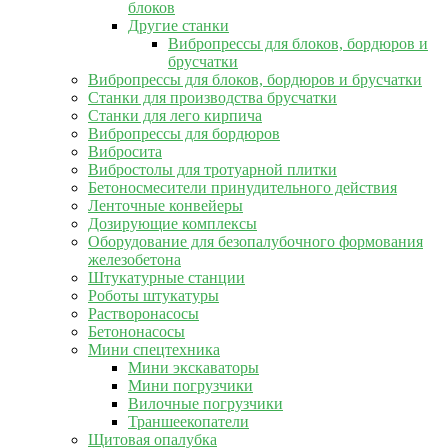
блоков
Другие станки
Вибропрессы для блоков, бордюров и
брусчатки
Вибропрессы для блоков, бордюров и брусчатки
Станки для производства брусчатки
Станки для лего кирпича
Вибропрессы для бордюров
Вибросита
Вибростолы для тротуарной плитки
Бетоносмесители принудительного действия
Ленточные конвейеры
Дозирующие комплексы
Оборудование для безопалубочного формования
железобетона
Штукатурные станции
Роботы штукатуры
Растворонасосы
Бетононасосы
Мини спецтехника
Мини экскаваторы
Мини погрузчики
Вилочные погрузчики
Траншеекопатели
Щитовая опалубка