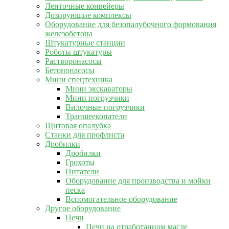
Ленточные конвейеры
Дозирующие комплексы
Оборудование для безопалубочного формования
железобетона
Штукатурные станции
Роботы штукатуры
Растворонасосы
Бетононасосы
Мини спецтехника
Мини экскаваторы
Мини погрузчики
Вилочные погрузчики
Траншеекопатели
Щитовая опалубка
Станки для профлиста
Дробилки
Дробилки
Грохоты
Питатели
Оборудование для производства и мойки
песка
Вспомогательное оборудование
Другое оборудование
Печи
Печи на отработанном масле