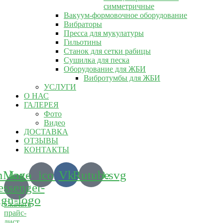
симметричные
Вакуум-формовочное оборудование
Вибраторы
Пресса для мукулатуры
Гильотины
Станок для сетки рабицы
Сушилка для песка
Оборудование для ЖБИ
Вибротумбы для ЖБИ
УСЛУГИ
О НАС
ГАЛЕРЕЯ
Фото
Видео
ДОСТАВКА
ОТЗЫВЫ
КОНТАКТЫ
m_logo_icon_186899.svg
Max-
Vk
Rutube
ssenger-
ign-logo
Скачать
прайс-
лист