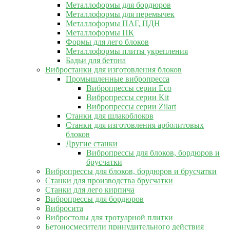
Металлоформы для бордюров
Металлоформы для перемычек
Металлоформы ПАГ, ПДН
Металлоформы ПК
Формы для лего блоков
Металлоформы плиты укрепления
Бадьи для бетона
Вибростанки для изготовления блоков
Промышленные вибропресса
Вибропрессы серии Eco
Вибропрессы серии Kit
Вибропрессы серии Zilart
Станки для шлакоблоков
Станки для изготовления арболитовых
блоков
Другие станки
Вибропрессы для блоков, бордюров и
брусчатки
Вибропрессы для блоков, бордюров и брусчатки
Станки для производства брусчатки
Станки для лего кирпича
Вибропрессы для бордюров
Вибросита
Вибростолы для тротуарной плитки
Бетоносмесители принудительного действия