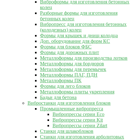
Виброформы для изготовления бетонных
колец
Разборные формы для изготовления
бетонных колец
Вибропресс для изготовления бетонных
(колодезных) колец
Формы для крышек и днищ колодца
Доп. оборудование для форм КС
Формы для блоков ФБС
Формы для дорожных плит
Металлоформы для производства лотков
Металлоформы для бордюров
Металлоформы для перемычек
Металлоформы ПАГ, ПДН
Металлоформы ПК
Формы для лего блоков
Металлоформы плиты укрепления
Бадьи для бетона
Вибростанки для изготовления блоков
Промышленные вибропресса
Вибропрессы серии Eco
Вибропрессы серии Kit
Вибропрессы серии Zilart
Станки для шлакоблоков
Станки для изготовления арболитовых