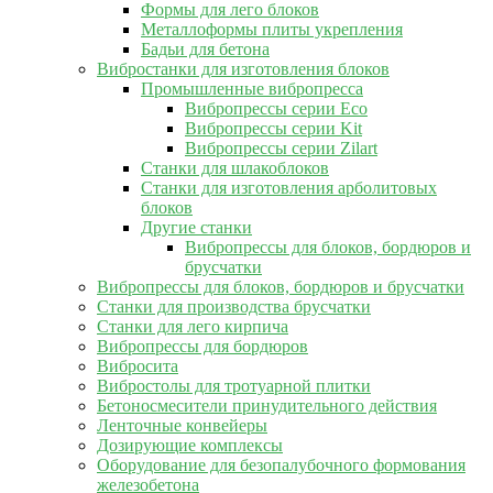
Формы для лего блоков
Металлоформы плиты укрепления
Бадьи для бетона
Вибростанки для изготовления блоков
Промышленные вибропресса
Вибропрессы серии Eco
Вибропрессы серии Kit
Вибропрессы серии Zilart
Станки для шлакоблоков
Станки для изготовления арболитовых
блоков
Другие станки
Вибропрессы для блоков, бордюров и
брусчатки
Вибропрессы для блоков, бордюров и брусчатки
Станки для производства брусчатки
Станки для лего кирпича
Вибропрессы для бордюров
Вибросита
Вибростолы для тротуарной плитки
Бетоносмесители принудительного действия
Ленточные конвейеры
Дозирующие комплексы
Оборудование для безопалубочного формования
железобетона