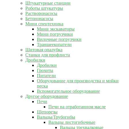
Штукатурные станции
Роботы штукатуры
Растворонасосы
Бетононасосы
Мини спецтехника
Мини экскаваторы
Мини погрузчики
Вилочные погрузчики
Траншеекопатели
Щитовая опалубка
Станки для профлиста
Дробилки
Дробилки
Грохоты
Питатели
Оборудование для производства и мойки
песка
Вспомогательное оборудование
Другое оборудование
Печи
Печи на отработанном масле
Щепорезы
Вальцы/Трубогибы
Вальцы листогибочные
Вальцы трехвалковые