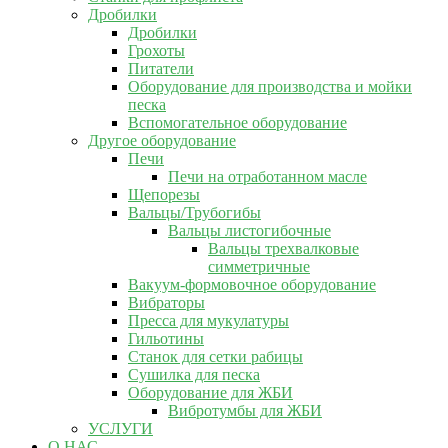
Дробилки
Дробилки
Грохоты
Питатели
Оборудование для производства и мойки
песка
Вспомогательное оборудование
Другое оборудование
Печи
Печи на отработанном масле
Щепорезы
Вальцы/Трубогибы
Вальцы листогибочные
Вальцы трехвалковые
симметричные
Вакуум-формовочное оборудование
Вибраторы
Пресса для мукулатуры
Гильотины
Станок для сетки рабицы
Сушилка для песка
Оборудование для ЖБИ
Вибротумбы для ЖБИ
УСЛУГИ
О НАС