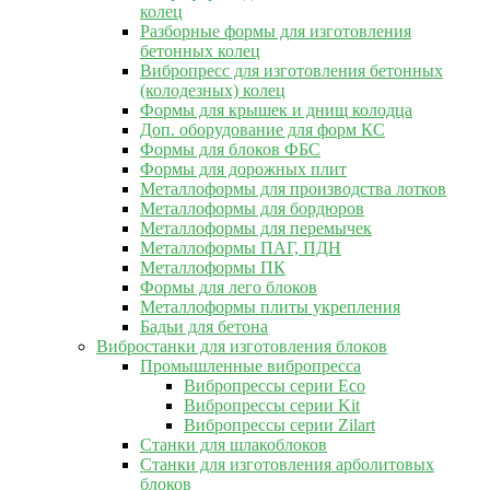
колец
Разборные формы для изготовления
бетонных колец
Вибропресс для изготовления бетонных
(колодезных) колец
Формы для крышек и днищ колодца
Доп. оборудование для форм КС
Формы для блоков ФБС
Формы для дорожных плит
Металлоформы для производства лотков
Металлоформы для бордюров
Металлоформы для перемычек
Металлоформы ПАГ, ПДН
Металлоформы ПК
Формы для лего блоков
Металлоформы плиты укрепления
Бадьи для бетона
Вибростанки для изготовления блоков
Промышленные вибропресса
Вибропрессы серии Eco
Вибропрессы серии Kit
Вибропрессы серии Zilart
Станки для шлакоблоков
Станки для изготовления арболитовых
блоков