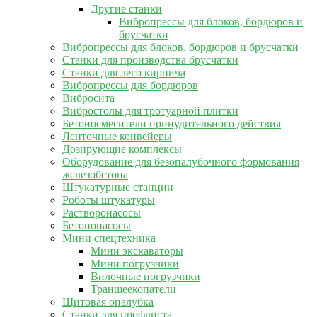
Другие станки
Вибропрессы для блоков, бордюров и
брусчатки
Вибропрессы для блоков, бордюров и брусчатки
Станки для производства брусчатки
Станки для лего кирпича
Вибропрессы для бордюров
Вибросита
Вибростолы для тротуарной плитки
Бетоносмесители принудительного действия
Ленточные конвейеры
Дозирующие комплексы
Оборудование для безопалубочного формования
железобетона
Штукатурные станции
Роботы штукатуры
Растворонасосы
Бетононасосы
Мини спецтехника
Мини экскаваторы
Мини погрузчики
Вилочные погрузчики
Траншеекопатели
Щитовая опалубка
Станки для профлиста