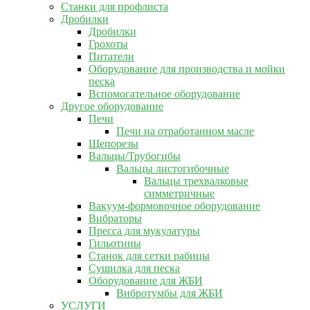
Станки для профлиста
Дробилки
Дробилки
Грохоты
Питатели
Оборудование для производства и мойки
песка
Вспомогательное оборудование
Другое оборудование
Печи
Печи на отработанном масле
Щепорезы
Вальцы/Трубогибы
Вальцы листогибочные
Вальцы трехвалковые
симметричные
Вакуум-формовочное оборудование
Вибраторы
Пресса для мукулатуры
Гильотины
Станок для сетки рабицы
Сушилка для песка
Оборудование для ЖБИ
Вибротумбы для ЖБИ
УСЛУГИ