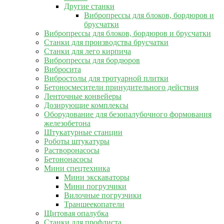
Другие станки
Вибропрессы для блоков, бордюров и
брусчатки
Вибропрессы для блоков, бордюров и брусчатки
Станки для производства брусчатки
Станки для лего кирпича
Вибропрессы для бордюров
Вибросита
Вибростолы для тротуарной плитки
Бетоносмесители принудительного действия
Ленточные конвейеры
Дозирующие комплексы
Оборудование для безопалубочного формования
железобетона
Штукатурные станции
Роботы штукатуры
Растворонасосы
Бетононасосы
Мини спецтехника
Мини экскаваторы
Мини погрузчики
Вилочные погрузчики
Траншеекопатели
Щитовая опалубка
Станки для профлиста