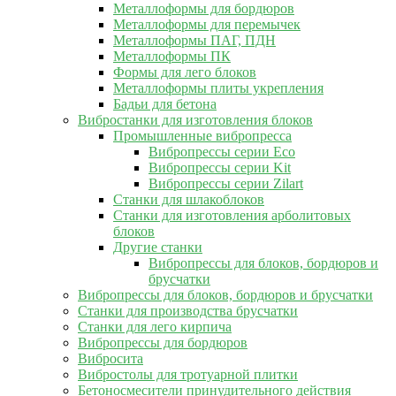
Металлоформы для бордюров
Металлоформы для перемычек
Металлоформы ПАГ, ПДН
Металлоформы ПК
Формы для лего блоков
Металлоформы плиты укрепления
Бадьи для бетона
Вибростанки для изготовления блоков
Промышленные вибропресса
Вибропрессы серии Eco
Вибропрессы серии Kit
Вибропрессы серии Zilart
Станки для шлакоблоков
Станки для изготовления арболитовых
блоков
Другие станки
Вибропрессы для блоков, бордюров и
брусчатки
Вибропрессы для блоков, бордюров и брусчатки
Станки для производства брусчатки
Станки для лего кирпича
Вибропрессы для бордюров
Вибросита
Вибростолы для тротуарной плитки
Бетоносмесители принудительного действия