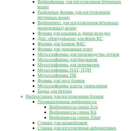
Виброформы для изготовления бетонных
колец
Разборные формы для изготовления
бетонных колец
Вибропресс для изготовления бетонных
(колодезных) колец
Формы для крышек и днищ колодца
Доп. оборудование для форм КС
Формы для блоков ФБС
Формы для дорожных плит
Металлоформы для производства лотков
Металлоформы для бордюров
Металлоформы для перемычек
Металлоформы ПАГ, ПДН
Металлоформы ПК
Формы для лего блоков
Металлоформы плиты укрепления
Бадьи для бетона
Вибростанки для изготовления блоков
Промышленные вибропресса
Вибропрессы серии Eco
Вибропрессы серии Kit
Вибропрессы серии Zilart
Станки для шлакоблоков
Станки для изготовления арболитовых