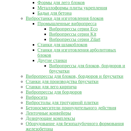
Формы для лего блоков
Металлоформы плиты укрепления
Бадьи для бетона
Вибростанки для изготовления блоков
Промышленные вибропресса
Вибропрессы серии Eco
Вибропрессы серии Kit
Вибропрессы серии Zilart
Станки для шлакоблоков
Станки для изготовления арболитовых
блоков
Другие станки
Вибропрессы для блоков, бордюров и
брусчатки
Вибропрессы для блоков, бордюров и брусчатки
Станки для производства брусчатки
Станки для лего кирпича
Вибропрессы для бордюров
Вибросита
Вибростолы для тротуарной плитки
Бетоносмесители принудительного действия
Ленточные конвейеры
Дозирующие комплексы
Оборудование для безопалубочного формования
железобетона