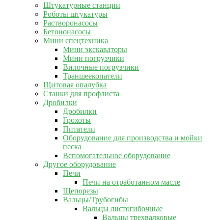
Штукатурные станции
Роботы штукатуры
Растворонасосы
Бетононасосы
Мини спецтехника
Мини экскаваторы
Мини погрузчики
Вилочные погрузчики
Траншеекопатели
Щитовая опалубка
Станки для профлиста
Дробилки
Дробилки
Грохоты
Питатели
Оборудование для производства и мойки
песка
Вспомогательное оборудование
Другое оборудование
Печи
Печи на отработанном масле
Щепорезы
Вальцы/Трубогибы
Вальцы листогибочные
Вальцы трехвалковые