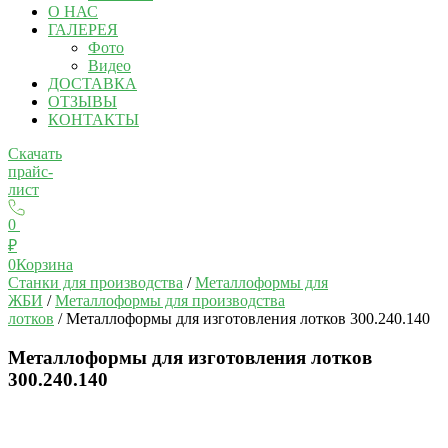
О НАС
ГАЛЕРЕЯ
Фото
Видео
ДОСТАВКА
ОТЗЫВЫ
КОНТАКТЫ
Скачать
прайс-
лист
0
₽
0
Корзина
Станки для производства
/
Металлоформы для
ЖБИ
/
Металлоформы для производства
лотков
/ Металлоформы для изготовления лотков 300.240.140
Металлоформы для изготовления лотков
300.240.140