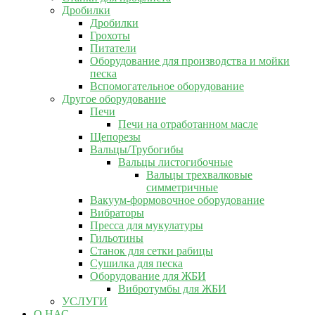
Дробилки
Дробилки
Грохоты
Питатели
Оборудование для производства и мойки
песка
Вспомогательное оборудование
Другое оборудование
Печи
Печи на отработанном масле
Щепорезы
Вальцы/Трубогибы
Вальцы листогибочные
Вальцы трехвалковые
симметричные
Вакуум-формовочное оборудование
Вибраторы
Пресса для мукулатуры
Гильотины
Станок для сетки рабицы
Сушилка для песка
Оборудование для ЖБИ
Вибротумбы для ЖБИ
УСЛУГИ
О НАС