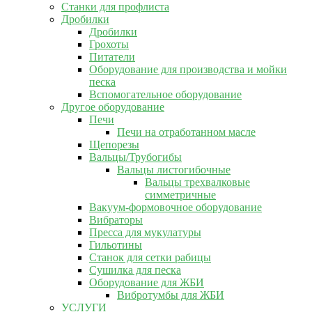
Станки для профлиста
Дробилки
Дробилки
Грохоты
Питатели
Оборудование для производства и мойки
песка
Вспомогательное оборудование
Другое оборудование
Печи
Печи на отработанном масле
Щепорезы
Вальцы/Трубогибы
Вальцы листогибочные
Вальцы трехвалковые
симметричные
Вакуум-формовочное оборудование
Вибраторы
Пресса для мукулатуры
Гильотины
Станок для сетки рабицы
Сушилка для песка
Оборудование для ЖБИ
Вибротумбы для ЖБИ
УСЛУГИ