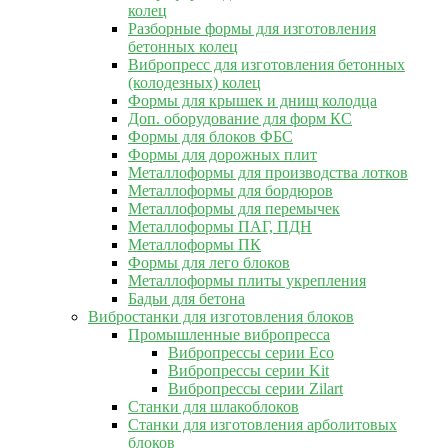
колец
Разборные формы для изготовления
бетонных колец
Вибропресс для изготовления бетонных
(колодезных) колец
Формы для крышек и днищ колодца
Доп. оборудование для форм КС
Формы для блоков ФБС
Формы для дорожных плит
Металлоформы для производства лотков
Металлоформы для бордюров
Металлоформы для перемычек
Металлоформы ПАГ, ПДН
Металлоформы ПК
Формы для лего блоков
Металлоформы плиты укрепления
Бадьи для бетона
Вибростанки для изготовления блоков
Промышленные вибропресса
Вибропрессы серии Eco
Вибропрессы серии Kit
Вибропрессы серии Zilart
Станки для шлакоблоков
Станки для изготовления арболитовых
блоков