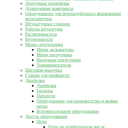
Ленточные конвейеры
Дозирующие комплексы
Оборудование для безопалубочного формования
железобетона
Штукатурные станции
Роботы штукатуры
Растворонасосы
Бетононасосы
Мини спецтехника
Мини экскаваторы
Мини погрузчики
Вилочные погрузчики
Траншеекопатели
Щитовая опалубка
Станки для профлиста
Дробилки
Дробилки
Грохоты
Питатели
Оборудование для производства и мойки
песка
Вспомогательное оборудование
Другое оборудование
Печи
Печи на отработанном масле