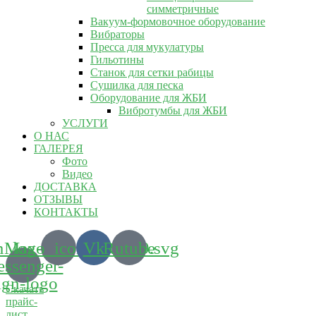
симметричные
Вакуум-формовочное оборудование
Вибраторы
Пресса для мукулатуры
Гильотины
Станок для сетки рабицы
Сушилка для песка
Оборудование для ЖБИ
Вибротумбы для ЖБИ
УСЛУГИ
О НАС
ГАЛЕРЕЯ
Фото
Видео
ДОСТАВКА
ОТЗЫВЫ
КОНТАКТЫ
m_logo_icon_186899.svg
Max-
Vk
Rutube
ssenger-
ign-logo
Скачать
прайс-
лист