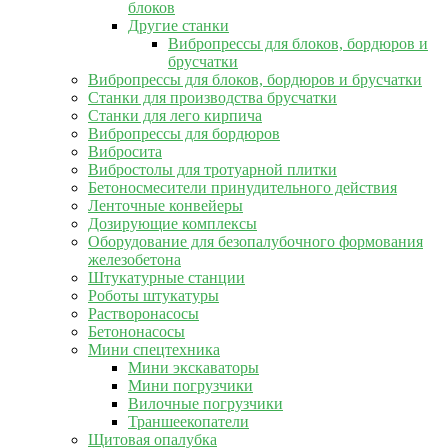
блоков
Другие станки
Вибропрессы для блоков, бордюров и
брусчатки
Вибропрессы для блоков, бордюров и брусчатки
Станки для производства брусчатки
Станки для лего кирпича
Вибропрессы для бордюров
Вибросита
Вибростолы для тротуарной плитки
Бетоносмесители принудительного действия
Ленточные конвейеры
Дозирующие комплексы
Оборудование для безопалубочного формования
железобетона
Штукатурные станции
Роботы штукатуры
Растворонасосы
Бетононасосы
Мини спецтехника
Мини экскаваторы
Мини погрузчики
Вилочные погрузчики
Траншеекопатели
Щитовая опалубка