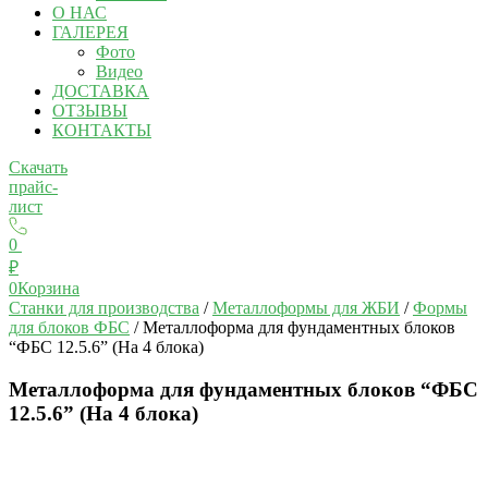
О НАС
ГАЛЕРЕЯ
Фото
Видео
ДОСТАВКА
ОТЗЫВЫ
КОНТАКТЫ
Скачать
прайс-
лист
0
₽
0
Корзина
Станки для производства
/
Металлоформы для ЖБИ
/
Формы
для блоков ФБС
/ Металлоформа для фундаментных блоков
“ФБС 12.5.6” (На 4 блока)
Металлоформа для фундаментных блоков “ФБС
12.5.6” (На 4 блока)