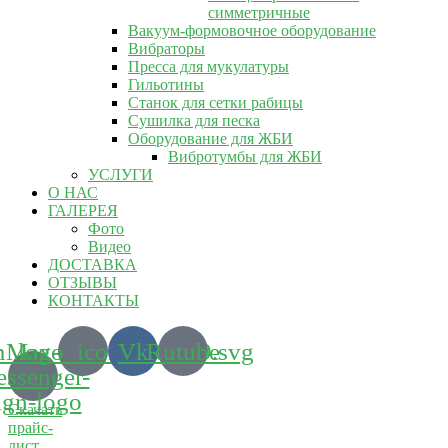
симметричные
Вакуум-формовочное оборудование
Вибраторы
Пресса для мукулатуры
Гильотины
Станок для сетки рабицы
Сушилка для песка
Оборудование для ЖБИ
Вибротумбы для ЖБИ
УСЛУГИ
О НАС
ГАЛЕРЕЯ
Фото
Видео
ДОСТАВКА
ОТЗЫВЫ
КОНТАКТЫ
m_logo_icon_186899.svg
Max-
Vk
Rutube
ssenger-
ign-logo
Скачать
прайс-
лист