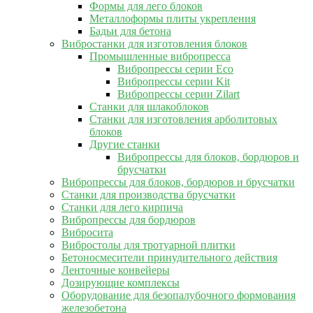
Формы для лего блоков
Металлоформы плиты укрепления
Бадьи для бетона
Вибростанки для изготовления блоков
Промышленные вибропресса
Вибропрессы серии Eco
Вибропрессы серии Kit
Вибропрессы серии Zilart
Станки для шлакоблоков
Станки для изготовления арболитовых
блоков
Другие станки
Вибропрессы для блоков, бордюров и
брусчатки
Вибропрессы для блоков, бордюров и брусчатки
Станки для производства брусчатки
Станки для лего кирпича
Вибропрессы для бордюров
Вибросита
Вибростолы для тротуарной плитки
Бетоносмесители принудительного действия
Ленточные конвейеры
Дозирующие комплексы
Оборудование для безопалубочного формования
железобетона