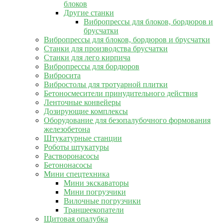
блоков
Другие станки
Вибропрессы для блоков, бордюров и
брусчатки
Вибропрессы для блоков, бордюров и брусчатки
Станки для производства брусчатки
Станки для лего кирпича
Вибропрессы для бордюров
Вибросита
Вибростолы для тротуарной плитки
Бетоносмесители принудительного действия
Ленточные конвейеры
Дозирующие комплексы
Оборудование для безопалубочного формования
железобетона
Штукатурные станции
Роботы штукатуры
Растворонасосы
Бетононасосы
Мини спецтехника
Мини экскаваторы
Мини погрузчики
Вилочные погрузчики
Траншеекопатели
Щитовая опалубка