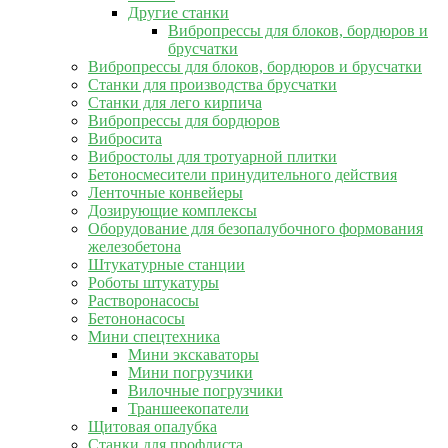
Другие станки
Вибропрессы для блоков, бордюров и
брусчатки
Вибропрессы для блоков, бордюров и брусчатки
Станки для производства брусчатки
Станки для лего кирпича
Вибропрессы для бордюров
Вибросита
Вибростолы для тротуарной плитки
Бетоносмесители принудительного действия
Ленточные конвейеры
Дозирующие комплексы
Оборудование для безопалубочного формования
железобетона
Штукатурные станции
Роботы штукатуры
Растворонасосы
Бетононасосы
Мини спецтехника
Мини экскаваторы
Мини погрузчики
Вилочные погрузчики
Траншеекопатели
Щитовая опалубка
Станки для профлиста