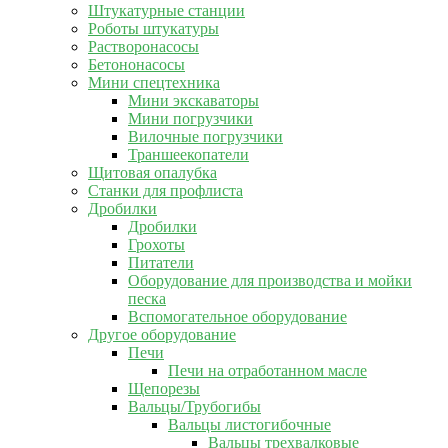
Штукатурные станции
Роботы штукатуры
Растворонасосы
Бетононасосы
Мини спецтехника
Мини экскаваторы
Мини погрузчики
Вилочные погрузчики
Траншеекопатели
Щитовая опалубка
Станки для профлиста
Дробилки
Дробилки
Грохоты
Питатели
Оборудование для производства и мойки
песка
Вспомогательное оборудование
Другое оборудование
Печи
Печи на отработанном масле
Щепорезы
Вальцы/Трубогибы
Вальцы листогибочные
Вальцы трехвалковые