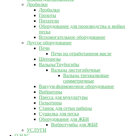
Дробилки
Дробилки
Грохоты
Питатели
Оборудование для производства и мойки
песка
Вспомогательное оборудование
Другое оборудование
Печи
Печи на отработанном масле
Щепорезы
Вальцы/Трубогибы
Вальцы листогибочные
Вальцы трехвалковые
симметричные
Вакуум-формовочное оборудование
Вибраторы
Пресса для мукулатуры
Гильотины
Станок для сетки рабицы
Сушилка для песка
Оборудование для ЖБИ
Вибротумбы для ЖБИ
УСЛУГИ
О НАС