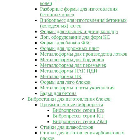
колец
Разборные формы для изготовления
бетонных колец
Вибропресс для изготовления бетонных
(колодезных) колец
Формы для крышек и днищ колодца
Доп. оборудование для форм КС
Формы для блоков ФБС
Формы для дорожных плит
Металлоформы для производства лотков
Металлоформы для бордюров
Металлоформы для перемычек
Металлоформы ПАГ, ПДН
Металлоформы ПК
Формы для лего блоков
Металлоформы плиты укрепления
Бадьи для бетона
Вибростанки для изготовления блоков
Промышленные вибропресса
Вибропрессы серии Eco
Вибропрессы серии Kit
Вибропрессы серии Zilart
Станки для шлакоблоков
Станки для изготовления арболитовых
блоков