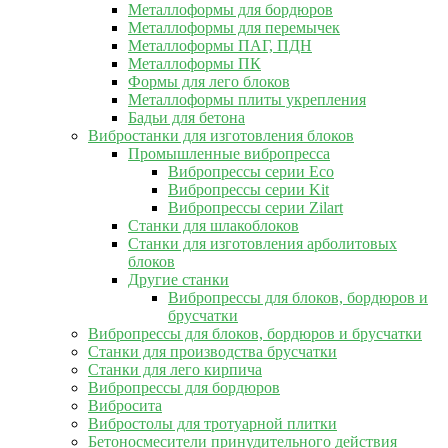
Металлоформы для бордюров
Металлоформы для перемычек
Металлоформы ПАГ, ПДН
Металлоформы ПК
Формы для лего блоков
Металлоформы плиты укрепления
Бадьи для бетона
Вибростанки для изготовления блоков
Промышленные вибропресса
Вибропрессы серии Eco
Вибропрессы серии Kit
Вибропрессы серии Zilart
Станки для шлакоблоков
Станки для изготовления арболитовых
блоков
Другие станки
Вибропрессы для блоков, бордюров и
брусчатки
Вибропрессы для блоков, бордюров и брусчатки
Станки для производства брусчатки
Станки для лего кирпича
Вибропрессы для бордюров
Вибросита
Вибростолы для тротуарной плитки
Бетоносмесители принудительного действия