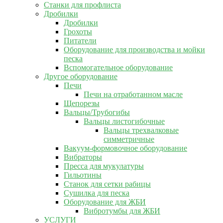
Станки для профлиста
Дробилки
Дробилки
Грохоты
Питатели
Оборудование для производства и мойки
песка
Вспомогательное оборудование
Другое оборудование
Печи
Печи на отработанном масле
Щепорезы
Вальцы/Трубогибы
Вальцы листогибочные
Вальцы трехвалковые
симметричные
Вакуум-формовочное оборудование
Вибраторы
Пресса для мукулатуры
Гильотины
Станок для сетки рабицы
Сушилка для песка
Оборудование для ЖБИ
Вибротумбы для ЖБИ
УСЛУГИ