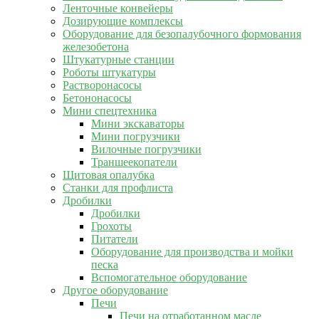
Ленточные конвейеры
Дозирующие комплексы
Оборудование для безопалубочного формования
железобетона
Штукатурные станции
Роботы штукатуры
Растворонасосы
Бетононасосы
Мини спецтехника
Мини экскаваторы
Мини погрузчики
Вилочные погрузчики
Траншеекопатели
Щитовая опалубка
Станки для профлиста
Дробилки
Дробилки
Грохоты
Питатели
Оборудование для производства и мойки
песка
Вспомогательное оборудование
Другое оборудование
Печи
Печи на отработанном масле