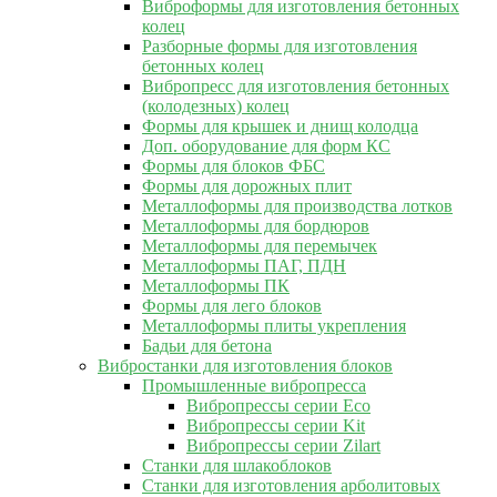
Виброформы для изготовления бетонных
колец
Разборные формы для изготовления
бетонных колец
Вибропресс для изготовления бетонных
(колодезных) колец
Формы для крышек и днищ колодца
Доп. оборудование для форм КС
Формы для блоков ФБС
Формы для дорожных плит
Металлоформы для производства лотков
Металлоформы для бордюров
Металлоформы для перемычек
Металлоформы ПАГ, ПДН
Металлоформы ПК
Формы для лего блоков
Металлоформы плиты укрепления
Бадьи для бетона
Вибростанки для изготовления блоков
Промышленные вибропресса
Вибропрессы серии Eco
Вибропрессы серии Kit
Вибропрессы серии Zilart
Станки для шлакоблоков
Станки для изготовления арболитовых