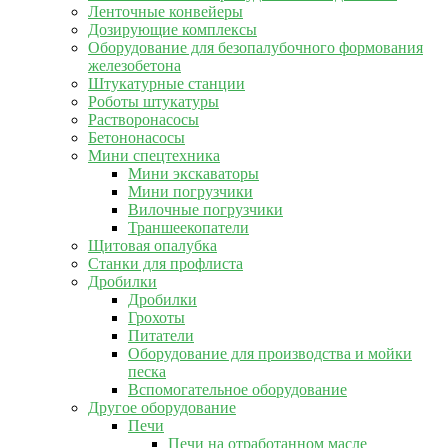
Ленточные конвейеры
Дозирующие комплексы
Оборудование для безопалубочного формования
железобетона
Штукатурные станции
Роботы штукатуры
Растворонасосы
Бетононасосы
Мини спецтехника
Мини экскаваторы
Мини погрузчики
Вилочные погрузчики
Траншеекопатели
Щитовая опалубка
Станки для профлиста
Дробилки
Дробилки
Грохоты
Питатели
Оборудование для производства и мойки
песка
Вспомогательное оборудование
Другое оборудование
Печи
Печи на отработанном масле