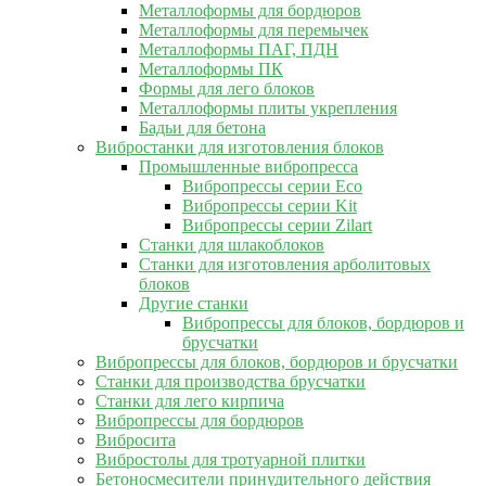
Металлоформы для бордюров
Металлоформы для перемычек
Металлоформы ПАГ, ПДН
Металлоформы ПК
Формы для лего блоков
Металлоформы плиты укрепления
Бадьи для бетона
Вибростанки для изготовления блоков
Промышленные вибропресса
Вибропрессы серии Eco
Вибропрессы серии Kit
Вибропрессы серии Zilart
Станки для шлакоблоков
Станки для изготовления арболитовых
блоков
Другие станки
Вибропрессы для блоков, бордюров и
брусчатки
Вибропрессы для блоков, бордюров и брусчатки
Станки для производства брусчатки
Станки для лего кирпича
Вибропрессы для бордюров
Вибросита
Вибростолы для тротуарной плитки
Бетоносмесители принудительного действия