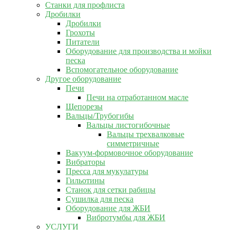
Станки для профлиста
Дробилки
Дробилки
Грохоты
Питатели
Оборудование для производства и мойки
песка
Вспомогательное оборудование
Другое оборудование
Печи
Печи на отработанном масле
Щепорезы
Вальцы/Трубогибы
Вальцы листогибочные
Вальцы трехвалковые
симметричные
Вакуум-формовочное оборудование
Вибраторы
Пресса для мукулатуры
Гильотины
Станок для сетки рабицы
Сушилка для песка
Оборудование для ЖБИ
Вибротумбы для ЖБИ
УСЛУГИ