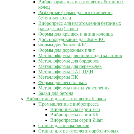
Виброформы для изготовления бетонных
колец
Разборные формы для изготовления
бетонных колец
Вибропресс для изготовления бетонных
(колодезных) колец
Формы для крышек и днищ колодца
Доп. оборудование для форм КС
Формы для блоков ФБС
Формы для дорожных плит
Металлоформы для производства лотков
Металлоформы для бордюров
Металлоформы для перемычек
Металлоформы ПАГ, ПДН
Металлоформы ПК
Формы для лего блоков
Металлоформы плиты укрепления
Бадьи для бетона
Вибростанки для изготовления блоков
Промышленные вибропресса
Вибропрессы серии Eco
Вибропрессы серии Kit
Вибропрессы серии Zilart
Станки для шлакоблоков
Станки для изготовления арболитовых