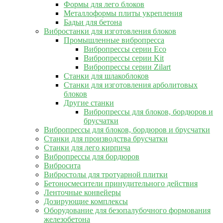
Формы для лего блоков
Металлоформы плиты укрепления
Бадьи для бетона
Вибростанки для изготовления блоков
Промышленные вибропресса
Вибропрессы серии Eco
Вибропрессы серии Kit
Вибропрессы серии Zilart
Станки для шлакоблоков
Станки для изготовления арболитовых
блоков
Другие станки
Вибропрессы для блоков, бордюров и
брусчатки
Вибропрессы для блоков, бордюров и брусчатки
Станки для производства брусчатки
Станки для лего кирпича
Вибропрессы для бордюров
Вибросита
Вибростолы для тротуарной плитки
Бетоносмесители принудительного действия
Ленточные конвейеры
Дозирующие комплексы
Оборудование для безопалубочного формования
железобетона