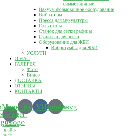
симметричные
Вакуум-формовочное оборудование
Вибраторы
Пресса для мукулатуры
Гильотины
Станок для сетки рабицы
Сушилка для песка
Оборудование для ЖБИ
Вибротумбы для ЖБИ
УСЛУГИ
О НАС
ГАЛЕРЕЯ
Фото
Видео
ДОСТАВКА
ОТЗЫВЫ
КОНТАКТЫ
m_logo_icon_186899.svg
Max-
Vk
Rutube
ssenger-
ign-logo
Скачать
прайс-
лист