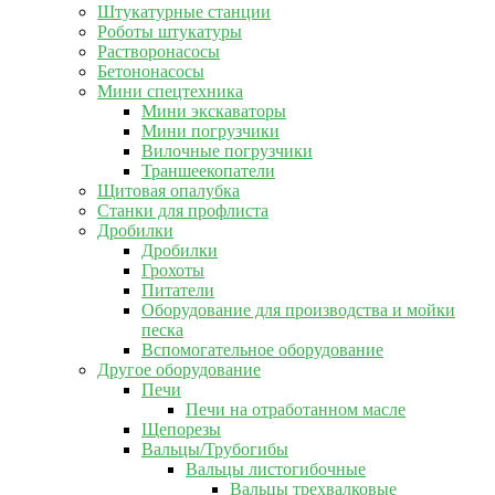
Штукатурные станции
Роботы штукатуры
Растворонасосы
Бетононасосы
Мини спецтехника
Мини экскаваторы
Мини погрузчики
Вилочные погрузчики
Траншеекопатели
Щитовая опалубка
Станки для профлиста
Дробилки
Дробилки
Грохоты
Питатели
Оборудование для производства и мойки
песка
Вспомогательное оборудование
Другое оборудование
Печи
Печи на отработанном масле
Щепорезы
Вальцы/Трубогибы
Вальцы листогибочные
Вальцы трехвалковые