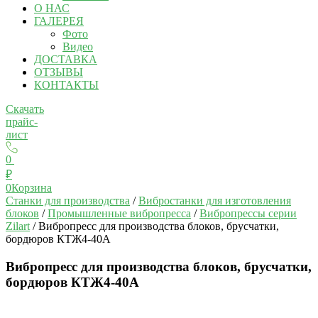
О НАС
ГАЛЕРЕЯ
Фото
Видео
ДОСТАВКА
ОТЗЫВЫ
КОНТАКТЫ
Скачать
прайс-
лист
0
₽
0
Корзина
Станки для производства
/
Вибростанки для изготовления
блоков
/
Промышленные вибропресса
/
Вибропрессы серии
Zilart
/ Вибропресс для производства блоков, брусчатки,
бордюров КТЖ4-40A
Вибропресс для производства блоков, брусчатки,
бордюров КТЖ4-40A