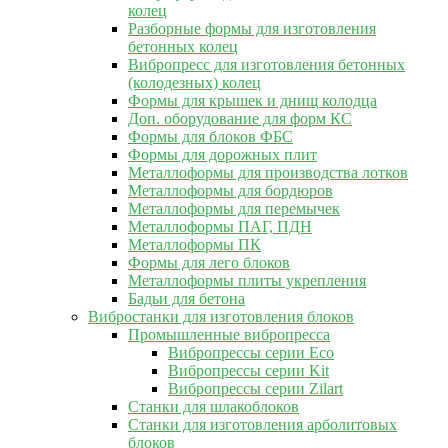
колец
Разборные формы для изготовления
бетонных колец
Вибропресс для изготовления бетонных
(колодезных) колец
Формы для крышек и днищ колодца
Доп. оборудование для форм КС
Формы для блоков ФБС
Формы для дорожных плит
Металлоформы для производства лотков
Металлоформы для бордюров
Металлоформы для перемычек
Металлоформы ПАГ, ПДН
Металлоформы ПК
Формы для лего блоков
Металлоформы плиты укрепления
Бадьи для бетона
Вибростанки для изготовления блоков
Промышленные вибропресса
Вибропрессы серии Eco
Вибропрессы серии Kit
Вибропрессы серии Zilart
Станки для шлакоблоков
Станки для изготовления арболитовых
блоков