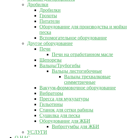
Дробилки
Дробилки
Грохоты
Питатели
Оборудование для производства и мойки
песка
Вспомогательное оборудование
Другое оборудование
Печи
Печи на отработанном масле
Щепорезы
Вальцы/Трубогибы
Вальцы листогибочные
Вальцы трехвалковые
симметричные
Вакуум-формовочное оборудование
Вибраторы
Пресса для мукулатуры
Гильотины
Станок для сетки рабицы
Сушилка для песка
Оборудование для ЖБИ
Вибротумбы для ЖБИ
УСЛУГИ
О НАС