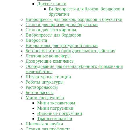
Другие станки
Вибропрессы для блоков, бордюров и
брусчатки
Вибропрессы для блоков, бордюров и брусчатки
Станки для производства брусчатки
Станки для лего кирпича
Вибропрессы для бордюров
Вибросита
Вибростолы для тротуарной плитки
Бетоносмесители принудительного действия
Ленточные конвейеры
Дозирующие комплексы
Оборудование для безопалубочного формования
железобетона
Штукатурные станции
Роботы штукатуры
Растворонасосы
Бетононасосы
Мини спецтехника
Мини экскаваторы
Мини погрузчики
Вилочные погрузчики
Траншеекопатели
Щитовая опалубка
Станки для профлиста