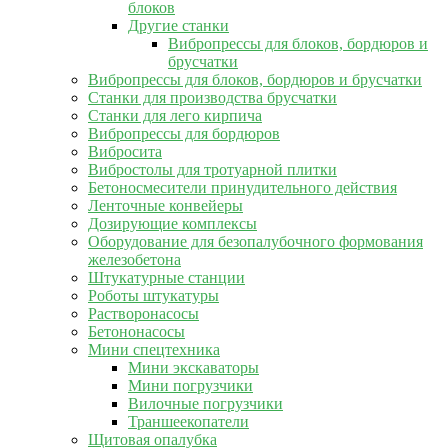
блоков
Другие станки
Вибропрессы для блоков, бордюров и
брусчатки
Вибропрессы для блоков, бордюров и брусчатки
Станки для производства брусчатки
Станки для лего кирпича
Вибропрессы для бордюров
Вибросита
Вибростолы для тротуарной плитки
Бетоносмесители принудительного действия
Ленточные конвейеры
Дозирующие комплексы
Оборудование для безопалубочного формования
железобетона
Штукатурные станции
Роботы штукатуры
Растворонасосы
Бетононасосы
Мини спецтехника
Мини экскаваторы
Мини погрузчики
Вилочные погрузчики
Траншеекопатели
Щитовая опалубка