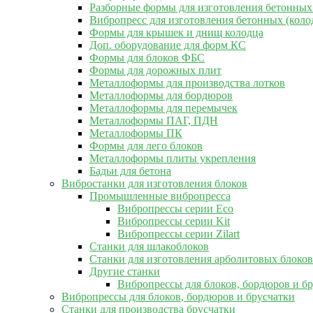
Разборные формы для изготовления бетонных
Вибропресс для изготовления бетонных (коло
Формы для крышек и днищ колодца
Доп. оборудование для форм КС
Формы для блоков ФБС
Формы для дорожных плит
Металлоформы для производства лотков
Металлоформы для бордюров
Металлоформы для перемычек
Металлоформы ПАГ, ПДН
Металлоформы ПК
Формы для лего блоков
Металлоформы плиты укрепления
Бадьи для бетона
Вибростанки для изготовления блоков
Промышленные вибропресса
Вибропрессы серии Eco
Вибропрессы серии Kit
Вибропрессы серии Zilart
Станки для шлакоблоков
Станки для изготовления арболитовых блоков
Другие станки
Вибропрессы для блоков, бордюров и б
Вибропрессы для блоков, бордюров и брусчатки
Станки для производства брусчатки