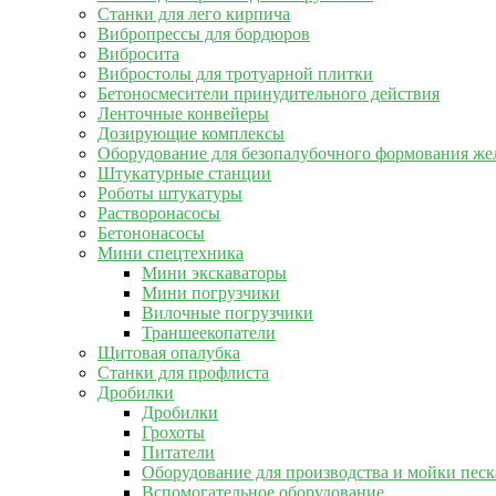
Станки для лего кирпича
Вибропрессы для бордюров
Вибросита
Вибростолы для тротуарной плитки
Бетоносмесители принудительного действия
Ленточные конвейеры
Дозирующие комплексы
Оборудование для безопалубочного формования же
Штукатурные станции
Роботы штукатуры
Растворонасосы
Бетононасосы
Мини спецтехника
Мини экскаваторы
Мини погрузчики
Вилочные погрузчики
Траншеекопатели
Щитовая опалубка
Станки для профлиста
Дробилки
Дробилки
Грохоты
Питатели
Оборудование для производства и мойки песк
Вспомогательное оборудование