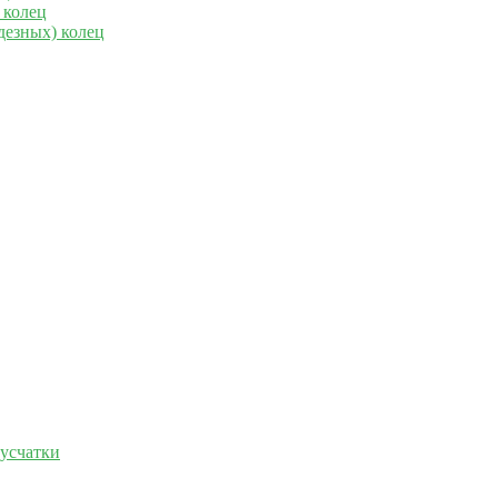
 колец
дезных) колец
русчатки