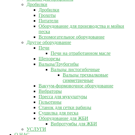
Дробилки
Дробилки
Грохоты
Питатели
Оборудование для производства и мойки
песка
Вспомогательное оборудование
Другое оборудование
Печи
Печи на отработанном масле
Щепорезы
Вальцы/Трубогибы
Вальцы листогибочные
Вальцы трехвалковые
симметричные
Вакуум-формовочное оборудование
Вибраторы
Пресса для мукулатуры
Гильотины
Станок для сетки рабицы
Сушилка для песка
Оборудование для ЖБИ
Вибротумбы для ЖБИ
УСЛУГИ
О НАС