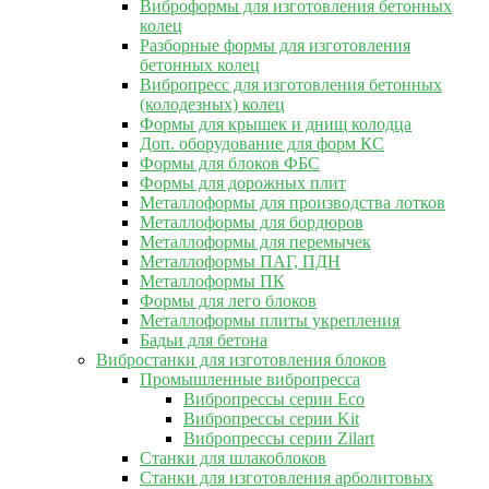
Виброформы для изготовления бетонных
колец
Разборные формы для изготовления
бетонных колец
Вибропресс для изготовления бетонных
(колодезных) колец
Формы для крышек и днищ колодца
Доп. оборудование для форм КС
Формы для блоков ФБС
Формы для дорожных плит
Металлоформы для производства лотков
Металлоформы для бордюров
Металлоформы для перемычек
Металлоформы ПАГ, ПДН
Металлоформы ПК
Формы для лего блоков
Металлоформы плиты укрепления
Бадьи для бетона
Вибростанки для изготовления блоков
Промышленные вибропресса
Вибропрессы серии Eco
Вибропрессы серии Kit
Вибропрессы серии Zilart
Станки для шлакоблоков
Станки для изготовления арболитовых