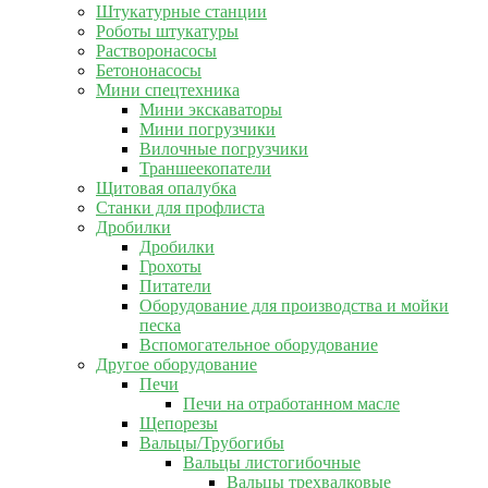
Штукатурные станции
Роботы штукатуры
Растворонасосы
Бетононасосы
Мини спецтехника
Мини экскаваторы
Мини погрузчики
Вилочные погрузчики
Траншеекопатели
Щитовая опалубка
Станки для профлиста
Дробилки
Дробилки
Грохоты
Питатели
Оборудование для производства и мойки
песка
Вспомогательное оборудование
Другое оборудование
Печи
Печи на отработанном масле
Щепорезы
Вальцы/Трубогибы
Вальцы листогибочные
Вальцы трехвалковые