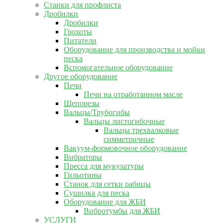
Станки для профлиста
Дробилки
Дробилки
Грохоты
Питатели
Оборудование для производства и мойки
песка
Вспомогательное оборудование
Другое оборудование
Печи
Печи на отработанном масле
Щепорезы
Вальцы/Трубогибы
Вальцы листогибочные
Вальцы трехвалковые
симметричные
Вакуум-формовочное оборудование
Вибраторы
Пресса для мукулатуры
Гильотины
Станок для сетки рабицы
Сушилка для песка
Оборудование для ЖБИ
Вибротумбы для ЖБИ
УСЛУГИ