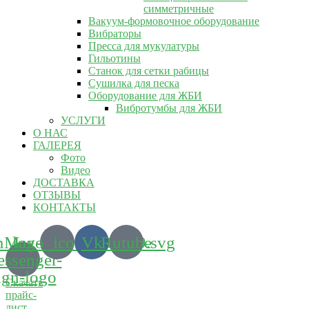
симметричные
Вакуум-формовочное оборудование
Вибраторы
Пресса для мукулатуры
Гильотины
Станок для сетки рабицы
Сушилка для песка
Оборудование для ЖБИ
Вибротумбы для ЖБИ
УСЛУГИ
О НАС
ГАЛЕРЕЯ
Фото
Видео
ДОСТАВКА
ОТЗЫВЫ
КОНТАКТЫ
m_logo_icon_186899.svg
Max-
Vk
Rutube
ssenger-
ign-logo
Скачать
прайс-
лист