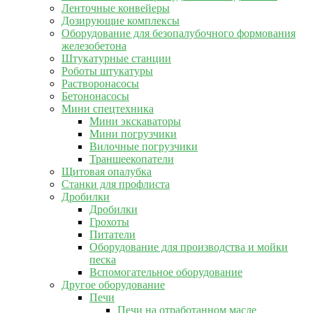
Ленточные конвейеры
Дозирующие комплексы
Оборудование для безопалубочного формования
железобетона
Штукатурные станции
Роботы штукатуры
Растворонасосы
Бетононасосы
Мини спецтехника
Мини экскаваторы
Мини погрузчики
Вилочные погрузчики
Траншеекопатели
Щитовая опалубка
Станки для профлиста
Дробилки
Дробилки
Грохоты
Питатели
Оборудование для производства и мойки
песка
Вспомогательное оборудование
Другое оборудование
Печи
Печи на отработанном масле