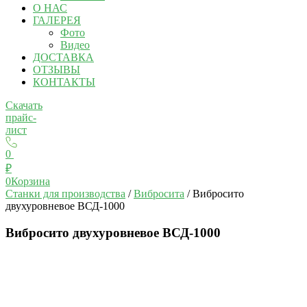
О НАС
ГАЛЕРЕЯ
Фото
Видео
ДОСТАВКА
ОТЗЫВЫ
КОНТАКТЫ
Скачать
прайс-
лист
0
₽
0
Корзина
Станки для производства
/
Вибросита
/ Вибросито
двухуровневое ВСД-1000
Вибросито двухуровневое ВСД-1000