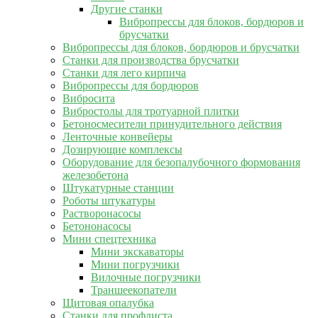
Другие станки
Вибропрессы для блоков, бордюров и
брусчатки
Вибропрессы для блоков, бордюров и брусчатки
Станки для производства брусчатки
Станки для лего кирпича
Вибропрессы для бордюров
Вибросита
Вибростолы для тротуарной плитки
Бетоносмесители принудительного действия
Ленточные конвейеры
Дозирующие комплексы
Оборудование для безопалубочного формования
железобетона
Штукатурные станции
Роботы штукатуры
Растворонасосы
Бетононасосы
Мини спецтехника
Мини экскаваторы
Мини погрузчики
Вилочные погрузчики
Траншеекопатели
Щитовая опалубка
Станки для профлиста