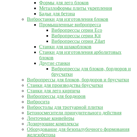
Формы для лего блоков
Металлоформы плиты укрепления
Бадьи для бетона
Вибростанки для изготовления блоков
Промышленные вибропресса
Вибропрессы серии Eco
Вибропрессы серии Kit
Вибропрессы серии Zilart
Станки для шлакоблоков
Станки для изготовления арболитовых
блоков
Другие станки
Вибропрессы для блоков, бордюров и
брусчатки
Вибропрессы для блоков, бордюров и брусчатки
Станки для производства брусчатки
Станки для лего кирпича
Вибропрессы для бордюров
Вибросита
Вибростолы для тротуарной плитки
Бетоносмесители принудительного действия
Ленточные конвейеры
Дозирующие комплексы
Оборудование для безопалубочного формования
железобетона