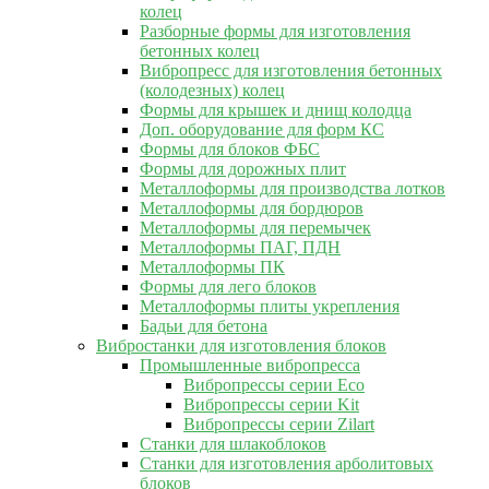
колец
Разборные формы для изготовления
бетонных колец
Вибропресс для изготовления бетонных
(колодезных) колец
Формы для крышек и днищ колодца
Доп. оборудование для форм КС
Формы для блоков ФБС
Формы для дорожных плит
Металлоформы для производства лотков
Металлоформы для бордюров
Металлоформы для перемычек
Металлоформы ПАГ, ПДН
Металлоформы ПК
Формы для лего блоков
Металлоформы плиты укрепления
Бадьи для бетона
Вибростанки для изготовления блоков
Промышленные вибропресса
Вибропрессы серии Eco
Вибропрессы серии Kit
Вибропрессы серии Zilart
Станки для шлакоблоков
Станки для изготовления арболитовых
блоков