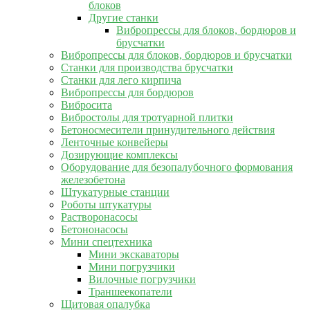
блоков
Другие станки
Вибропрессы для блоков, бордюров и
брусчатки
Вибропрессы для блоков, бордюров и брусчатки
Станки для производства брусчатки
Станки для лего кирпича
Вибропрессы для бордюров
Вибросита
Вибростолы для тротуарной плитки
Бетоносмесители принудительного действия
Ленточные конвейеры
Дозирующие комплексы
Оборудование для безопалубочного формования
железобетона
Штукатурные станции
Роботы штукатуры
Растворонасосы
Бетононасосы
Мини спецтехника
Мини экскаваторы
Мини погрузчики
Вилочные погрузчики
Траншеекопатели
Щитовая опалубка