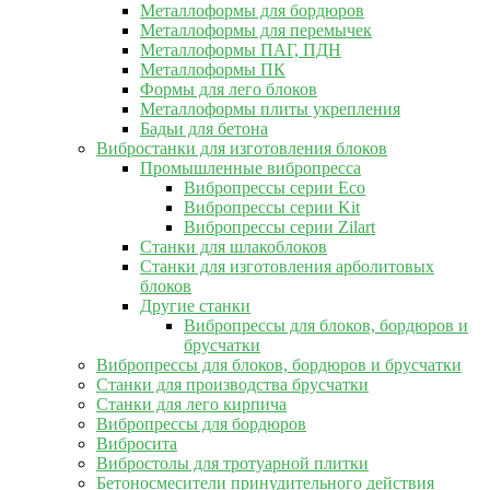
Металлоформы для бордюров
Металлоформы для перемычек
Металлоформы ПАГ, ПДН
Металлоформы ПК
Формы для лего блоков
Металлоформы плиты укрепления
Бадьи для бетона
Вибростанки для изготовления блоков
Промышленные вибропресса
Вибропрессы серии Eco
Вибропрессы серии Kit
Вибропрессы серии Zilart
Станки для шлакоблоков
Станки для изготовления арболитовых
блоков
Другие станки
Вибропрессы для блоков, бордюров и
брусчатки
Вибропрессы для блоков, бордюров и брусчатки
Станки для производства брусчатки
Станки для лего кирпича
Вибропрессы для бордюров
Вибросита
Вибростолы для тротуарной плитки
Бетоносмесители принудительного действия