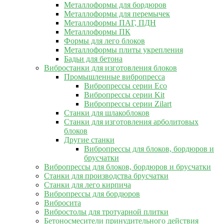
Металлоформы для бордюров
Металлоформы для перемычек
Металлоформы ПАГ, ПДН
Металлоформы ПК
Формы для лего блоков
Металлоформы плиты укрепления
Бадьи для бетона
Вибростанки для изготовления блоков
Промышленные вибропресса
Вибропрессы серии Eco
Вибропрессы серии Kit
Вибропрессы серии Zilart
Станки для шлакоблоков
Станки для изготовления арболитовых
блоков
Другие станки
Вибропрессы для блоков, бордюров и
брусчатки
Вибропрессы для блоков, бордюров и брусчатки
Станки для производства брусчатки
Станки для лего кирпича
Вибропрессы для бордюров
Вибросита
Вибростолы для тротуарной плитки
Бетоносмесители принудительного действия