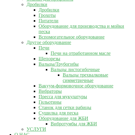
Дробилки
Дробилки
Грохоты
Питатели
Оборудование для производства и мойки
песка
Вспомогательное оборудование
Другое оборудование
Печи
Печи на отработанном масле
Щепорезы
Вальцы/Трубогибы
Вальцы листогибочные
Вальцы трехвалковые
симметричные
Вакуум-формовочное оборудование
Вибраторы
Пресса для мукулатуры
Гильотины
Станок для сетки рабицы
Сушилка для песка
Оборудование для ЖБИ
Вибротумбы для ЖБИ
УСЛУГИ
О НАС