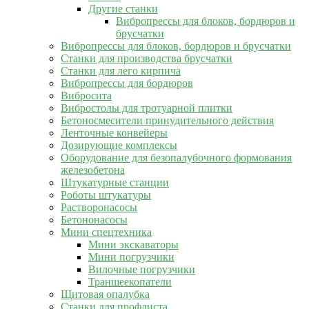
Другие станки
Вибропрессы для блоков, бордюров и
брусчатки
Вибропрессы для блоков, бордюров и брусчатки
Станки для производства брусчатки
Станки для лего кирпича
Вибропрессы для бордюров
Вибросита
Вибростолы для тротуарной плитки
Бетоносмесители принудительного действия
Ленточные конвейеры
Дозирующие комплексы
Оборудование для безопалубочного формования
железобетона
Штукатурные станции
Роботы штукатуры
Растворонасосы
Бетононасосы
Мини спецтехника
Мини экскаваторы
Мини погрузчики
Вилочные погрузчики
Траншеекопатели
Щитовая опалубка
Станки для профлиста