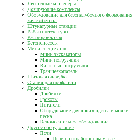
Ленточные конвейеры
Дозирующие комплексы
Оборудование для безопалубочного формования
железобетона
Штукатурные станции
Роботы штукатуры
Растворонасосы
Бетононасосы
Мини спецтехника
Мини экскаваторы
Мини погрузчики
Вилочные погрузчики
Траншеекопатели
Щитовая опалубка
Станки для профлиста
Дробилки
Дробилки
Грохоты
Питатели
Оборудование для производства и мойки
песка
Вспомогательное оборудование
Другое оборудование
Печи
Печи на отработанном масле