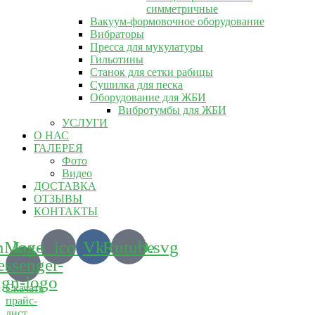
симметричные
Вакуум-формовочное оборудование
Вибраторы
Пресса для мукулатуры
Гильотины
Станок для сетки рабицы
Сушилка для песка
Оборудование для ЖБИ
Вибротумбы для ЖБИ
УСЛУГИ
О НАС
ГАЛЕРЕЯ
Фото
Видео
ДОСТАВКА
ОТЗЫВЫ
КОНТАКТЫ
m_logo_icon_186899.svg
Max-
Vk
Rutube
ssenger-
ign-logo
Скачать
прайс-
лист