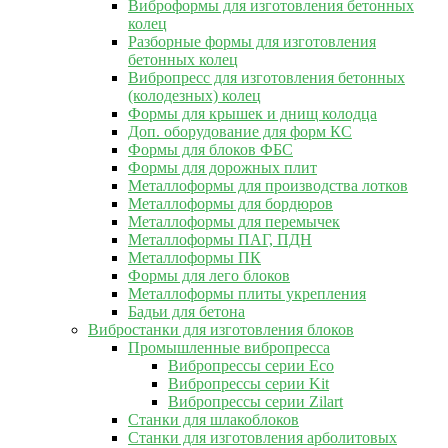
Виброформы для изготовления бетонных
колец
Разборные формы для изготовления
бетонных колец
Вибропресс для изготовления бетонных
(колодезных) колец
Формы для крышек и днищ колодца
Доп. оборудование для форм КС
Формы для блоков ФБС
Формы для дорожных плит
Металлоформы для производства лотков
Металлоформы для бордюров
Металлоформы для перемычек
Металлоформы ПАГ, ПДН
Металлоформы ПК
Формы для лего блоков
Металлоформы плиты укрепления
Бадьи для бетона
Вибростанки для изготовления блоков
Промышленные вибропресса
Вибропрессы серии Eco
Вибропрессы серии Kit
Вибропрессы серии Zilart
Станки для шлакоблоков
Станки для изготовления арболитовых