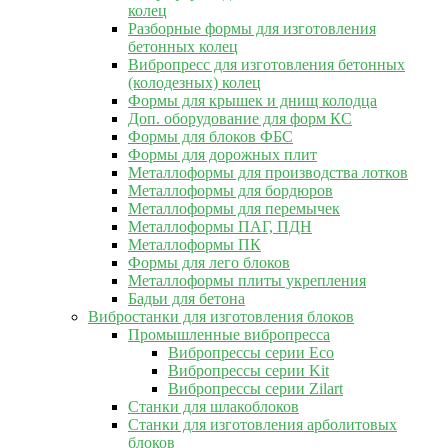
колец
Разборные формы для изготовления
бетонных колец
Вибропресс для изготовления бетонных
(колодезных) колец
Формы для крышек и днищ колодца
Доп. оборудование для форм КС
Формы для блоков ФБС
Формы для дорожных плит
Металлоформы для производства лотков
Металлоформы для бордюров
Металлоформы для перемычек
Металлоформы ПАГ, ПДН
Металлоформы ПК
Формы для лего блоков
Металлоформы плиты укрепления
Бадьи для бетона
Вибростанки для изготовления блоков
Промышленные вибропресса
Вибропрессы серии Eco
Вибропрессы серии Kit
Вибропрессы серии Zilart
Станки для шлакоблоков
Станки для изготовления арболитовых
блоков