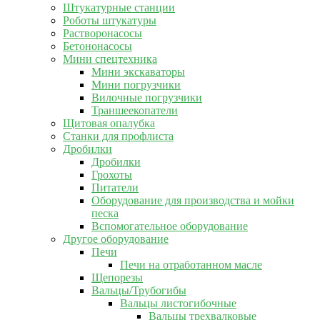
Штукатурные станции
Роботы штукатуры
Растворонасосы
Бетононасосы
Мини спецтехника
Мини экскаваторы
Мини погрузчики
Вилочные погрузчики
Траншеекопатели
Щитовая опалубка
Станки для профлиста
Дробилки
Дробилки
Грохоты
Питатели
Оборудование для производства и мойки
песка
Вспомогательное оборудование
Другое оборудование
Печи
Печи на отработанном масле
Щепорезы
Вальцы/Трубогибы
Вальцы листогибочные
Вальцы трехвалковые