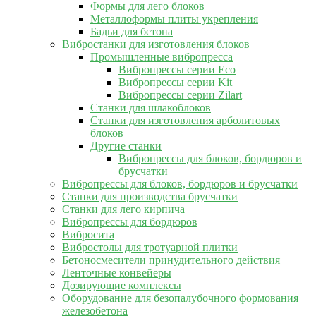
Формы для лего блоков
Металлоформы плиты укрепления
Бадьи для бетона
Вибростанки для изготовления блоков
Промышленные вибропресса
Вибропрессы серии Eco
Вибропрессы серии Kit
Вибропрессы серии Zilart
Станки для шлакоблоков
Станки для изготовления арболитовых
блоков
Другие станки
Вибропрессы для блоков, бордюров и
брусчатки
Вибропрессы для блоков, бордюров и брусчатки
Станки для производства брусчатки
Станки для лего кирпича
Вибропрессы для бордюров
Вибросита
Вибростолы для тротуарной плитки
Бетоносмесители принудительного действия
Ленточные конвейеры
Дозирующие комплексы
Оборудование для безопалубочного формования
железобетона