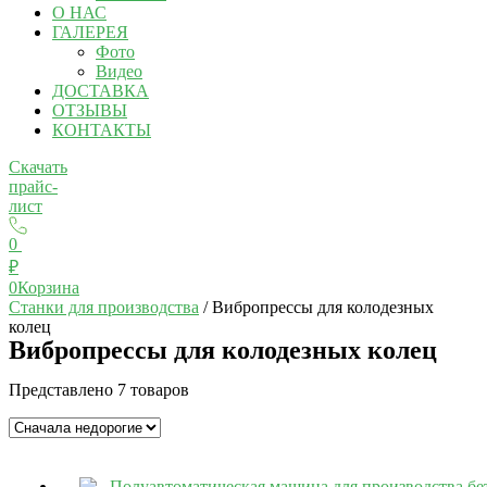
О НАС
ГАЛЕРЕЯ
Фото
Видео
ДОСТАВКА
ОТЗЫВЫ
КОНТАКТЫ
Скачать
прайс-
лист
0
₽
0
Корзина
Станки для производства
/ Вибропрессы для колодезных
колец
Вибропрессы для колодезных колец
Представлено 7 товаров