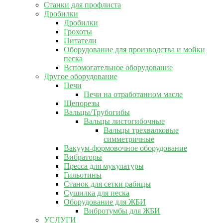
Станки для профлиста
Дробилки
Дробилки
Грохоты
Питатели
Оборудование для производства и мойки
песка
Вспомогательное оборудование
Другое оборудование
Печи
Печи на отработанном масле
Щепорезы
Вальцы/Трубогибы
Вальцы листогибочные
Вальцы трехвалковые
симметричные
Вакуум-формовочное оборудование
Вибраторы
Пресса для мукулатуры
Гильотины
Станок для сетки рабицы
Сушилка для песка
Оборудование для ЖБИ
Вибротумбы для ЖБИ
УСЛУГИ