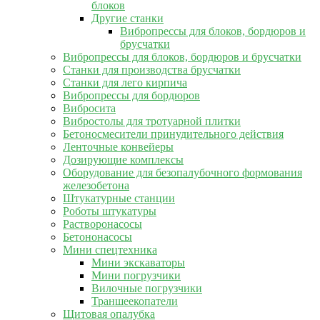
блоков
Другие станки
Вибропрессы для блоков, бордюров и
брусчатки
Вибропрессы для блоков, бордюров и брусчатки
Станки для производства брусчатки
Станки для лего кирпича
Вибропрессы для бордюров
Вибросита
Вибростолы для тротуарной плитки
Бетоносмесители принудительного действия
Ленточные конвейеры
Дозирующие комплексы
Оборудование для безопалубочного формования
железобетона
Штукатурные станции
Роботы штукатуры
Растворонасосы
Бетононасосы
Мини спецтехника
Мини экскаваторы
Мини погрузчики
Вилочные погрузчики
Траншеекопатели
Щитовая опалубка