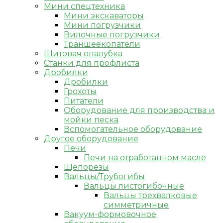
Мини спецтехника
Мини экскаваторы
Мини погрузчики
Вилочные погрузчики
Траншеекопатели
Щитовая опалубка
Станки для профлиста
Дробилки
Дробилки
Грохоты
Питатели
Оборудование для производства и
мойки песка
Вспомогательное оборудование
Другое оборудование
Печи
Печи на отработанном масле
Щепорезы
Вальцы/Трубогибы
Вальцы листогибочные
Вальцы трехвалковые
симметричные
Вакуум-формовочное