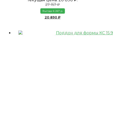
27 157
₽
Выгода 6 267 р.
20 890
₽