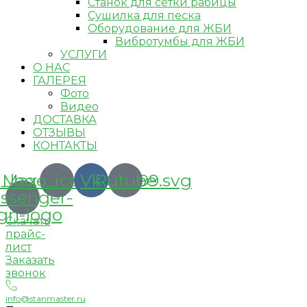
Станок для сетки рабицы
Сушилка для песка
Оборудование для ЖБИ
Вибротумбы для ЖБИ
УСЛУГИ
О НАС
ГАЛЕРЕЯ
Фото
Видео
ДОСТАВКА
ОТЗЫВЫ
КОНТАКТЫ
_logo_icon_186899.svg
Max-
Vk
Rutube
ssenger-
ign-logo
Скачать
прайс-
лист
Заказать
звонок
info@stanmaster.ru