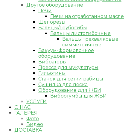
Другое оборудование
Печи
Печи на отработанном масле
Щепорезы
Вальцы/Трубогибы
Вальцы листогибочные
Вальцы трехвалковые
симметричные
Вакуум-формовочное
оборудование
Вибраторы
Пресса для мукулатуры
Гильотины
Станок для сетки рабицы
Сушилка для песка
Оборудование для ЖБИ
Вибротумбы для ЖБИ
УСЛУГИ
О НАС
ГАЛЕРЕЯ
Фото
Видео
ДОСТАВКА