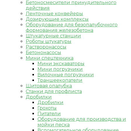
Бетоносмесители принудительного
действия
Ленточные конвейеры
Дозирующие комплексы
Оборудование для безопалубочного
формования железобетона
Штукатурные станции
Роботы штукатуры
Растворонасосы
Бетононасосы
Мини спецтехника
Мини экскаваторы
Мини погрузчики
Вилочные погрузчики
Траншеекопатели
Щитовая опалубка
Станки для профлиста
Дробилки
Дробилки
Грохоты
Питатели
Оборудование для производства и
мойки песка
Вспомогательное оборудование