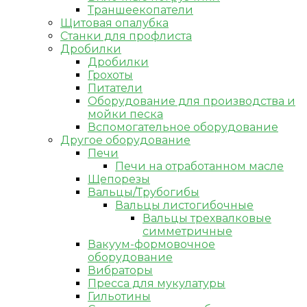
Траншеекопатели
Щитовая опалубка
Станки для профлиста
Дробилки
Дробилки
Грохоты
Питатели
Оборудование для производства и
мойки песка
Вспомогательное оборудование
Другое оборудование
Печи
Печи на отработанном масле
Щепорезы
Вальцы/Трубогибы
Вальцы листогибочные
Вальцы трехвалковые
симметричные
Вакуум-формовочное
оборудование
Вибраторы
Пресса для мукулатуры
Гильотины